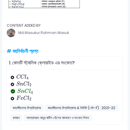
CONTENT ADDED BY
Md Masukur Rahman Masuk
# বহুনির্বাচনী প্রশ্ন
1.
কোনটি স্ট্যানিক ক্লোরাইড এর সংকেত?
C
C
l
4
C
C
l
4
S
n
C
l
2
S
n
C
l
2
S
n
C
l
4
S
n
C
l
4
F
e
C
l
2
F
e
C
l
2
জাহাঙ্গীরনগর বিশ্ববিদ্যালয়
জাহাঙ্গীরনগর বিশ্ববিদ্যালয় A ইউনিট (সেট-F) : 2021-22
রসায়ন
অবস্থানরত ধাতুর জটিল যৌগের নামকরণ ও সংকেত লিখন