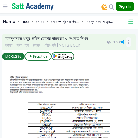
Sign In
Home
hsc
রসায়ন
রসায়ন- প্রথম পত...
অবস্থানরত ধাতুর...
অবস্থানরত ধাতুর জটিল যৌগের নামকরণ ও সংকেত লিখন
3.3k
রসায়ন- প্রথম পত্র - রসায়ন - এইচএসসি | NCTB BOOK
MCQ:
236
Practice