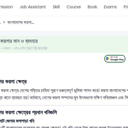
ission
Job Assistant
Skill
Course
Book
Exams
Pr
.
বাংলাদেশের কয়লা...
 কয়লার মান ও ব্যবহার
পত্র - রসায়ন - এইচএসসি | NCTB BOOK
ের কয়লা ক্ষেত্র
 কয়লা ক্ষেত্র দেশের শক্তির চাহিদা পূরণে গুরুত্বপূর্ণ ভূমিকা পালন করে। কয়লা বাংলাদেশের
্য খাতে ব্যবহৃত হয়। বর্তমানে, দেশের কয়লা সম্পদের মূল উৎসগুলো দক্ষিণ পশ্চিমাঞ্চল এবং 
ের কয়লা ক্ষেত্রের প্রধান খনিগুলি
হাট জেলার কলাপাড়া খনি
:
এটি বাংলাদেশের অন্যতম বড় কয়লা ক্ষেত্র। এই খনি থেকে উচ্চ মানের কয়লা উত্তোলন করা হ