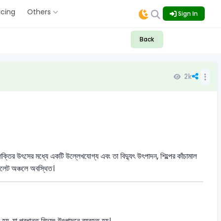
icing
Others
Sign In
Back
2k
 শক্তির উৎসের মধ্যে একটি উল্লেখযোগ্য এবং তা বিদ্যুৎ উৎপাদন, শিল্পের কাঁচামাল
সিলেট অঞ্চলে অবস্থিত।
য়, যা প্রধানত বিদ্যুৎ উৎপাদনে ব্যবহৃত হয়।