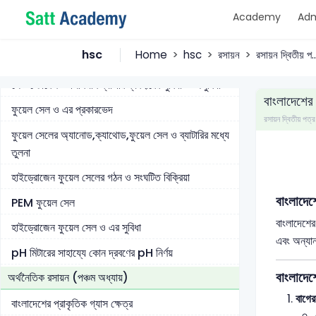
এক প্রকোষ্ঠবিশিষ্ট তড়িৎ বিশ্লেষ্য কোষ
Academy
Adm
তড়িৎ বিশ্লেষ্য কোষ ও গ্যালভানিক কোষের বৈশিষ্ট্য ও পার্থক্য
hsc
Home
hsc
রসায়ন
রসায়ন দ্বিতীয় প..
রিচার্জেবল ব্যাটারি
লেড স্টোরেজ ও লিথিয়াম ব্যাটারি ব্যবহারের সুবিধা ও অসুবিধা
বাংলাদেশের
ফুয়েল সেল ও এর প্রকারভেদ
রসায়ন দ্বিতীয় 
ফুয়েল সেলের অ্যানোড,ক্যাথোড,ফুয়েল সেল ও ব্যাটারির মধ্যে
তুলনা
হাইড্রোজেন ফুয়েল সেলের গঠন ও সংঘটিত বিক্রিয়া
বাংলাদেশ
PEM ফুয়েল সেল
বাংলাদেশের
হাইড্রোজেন ফুয়েল সেল ও এর সুবিধা
এবং অন্যান
pH মিটারের সাহায্যে কোন দ্রবণের pH নির্ণয়
বাংলাদেশ
অর্থনৈতিক রসায়ন (পঞ্চম অধ্যায়)
বাগের
বাংলাদেশের প্রাকৃতিক গ্যাস ক্ষেত্র