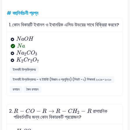
# বহুনির্বাচনী প্রশ্ন
1.
কোন বিকারটি ইথানল ও ইথানয়িক এসিড উভয়ের সাথে বিক্রিয়া করবে?
N
a
O
H
N
a
O
H
N
a
N
a
N
a
2
C
O
3
N
a
C
O
2
3
K
2
C
r
2
O
7
K
C
r
O
2
2
7
ইসলামী বিশ্ববিদ্যালয়
ইসলামী বিশ্ববিদ্যালয় - ঘ ইউনিট (বিজ্ঞান ও প্রযুক্তি) (শিফট -২) শিক্ষাবর্ষ ২০১৯-২০২০
রসায়ন
জৈব রসায়ন
R
-
C
O
-
R
→
R
-
C
H
2
-
R
2.
−
−
→
−
−
রাসায়নিক
R
C
O
R
R
C
H
R
2
পরিবর্তনটির জন্য কোন বিকারকটি প্রয়োজন?
H
2
S
O
4