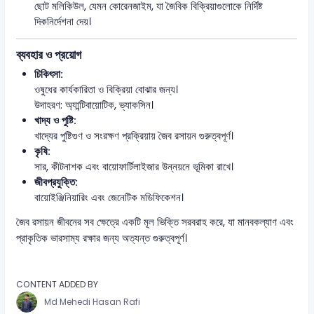
ছোট মলিকিউল, যেমন কোরেনজাইম, যা জৈবিক বিক্রিয়াগুলোকে নির্দিষ্ট
দিকনির্দেশনা দেয়।
ব্যবহার ও প্রয়োগ
চিকিৎসা:
ওষুধের কার্যকারিতা ও বিক্রিয়া বোঝার জন্য।
উদাহরণ: অ্যান্টিবায়োটিক, ভ্যাকসিন।
খাদ্য ও পুষ্টি:
খাদ্যের পুষ্টিগুণ ও সংরক্ষণ প্রক্রিয়ায় জৈব রসায়ন গুরুত্বপূর্ণ।
কৃষি:
সার, কীটনাশক এবং বায়োফার্টিলাইজার উন্নয়নে ভূমিকা রাখে।
জীবপ্রযুক্তি:
বায়োইঞ্জিনিয়ারিং এবং জেনেটিক মডিফিকেশন।
জৈব রসায়ন জীবনের সব ক্ষেত্রে একটি মূল ভিক্তি সরবরাহ করে, যা মানবকল্যাণ এবং
প্রাকৃতিক ভারসাম্য রক্ষার জন্য অত্যন্ত গুরুত্বপূর্ণ।
CONTENT ADDED BY
Md Mehedi Hasan Rafi