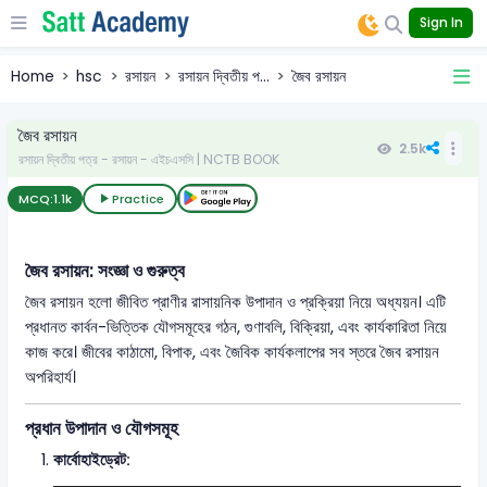
Sign In
Home
hsc
রসায়ন
রসায়ন দ্বিতীয় প...
জৈব রসায়ন
জৈব রসায়ন
2.5k
রসায়ন দ্বিতীয় পত্র - রসায়ন - এইচএসসি | NCTB BOOK
MCQ:
1.1k
Practice
জৈব রসায়ন: সংজ্ঞা ও গুরুত্ব
জৈব রসায়ন হলো জীবিত প্রাণীর রাসায়নিক উপাদান ও প্রক্রিয়া নিয়ে অধ্যয়ন। এটি
প্রধানত কার্বন-ভিত্তিক যৌগসমূহের গঠন, গুণাবলি, বিক্রিয়া, এবং কার্যকারিতা নিয়ে
কাজ করে। জীবের কাঠামো, বিপাক, এবং জৈবিক কার্যকলাপের সব স্তরে জৈব রসায়ন
অপরিহার্য।
প্রধান উপাদান ও যৌগসমূহ
কার্বোহাইড্রেট: