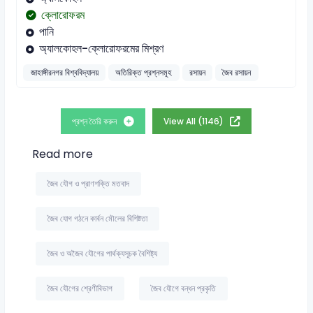
ক্লোরোফরম
পানি
অ্যালকোহল-ক্লোরোফরমের মিশ্রণ
জাহাঙ্গীরনগর বিশ্ববিদ্যালয়
অতিরিক্ত প্রশ্নসমূহ
রসায়ন
জৈব রসায়ন
প্রশ্ন তৈরি করুন
View All (1146)
Read more
জৈব যৌগ ও প্রাণশক্তি মতবাদ
জৈব যোগ গঠনে কার্বন মৌলের বিশিষ্টতা
জৈব ও অজৈব যৌগের পার্থক্যসূচক বৈশিষ্ট্য
জৈব যৌগের শ্রেণীবিভাগ
জৈব যৌগে বন্ধন প্রকৃতি