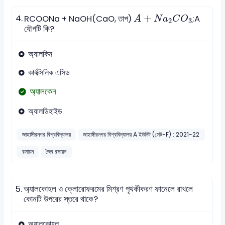
A
+
N
a
2
C
O
3
4.
+
RCOONa + NaOH(CaO, তাপ)
;A
A
N
a
C
O
2
3
যৌগটি কি?
অ্যালকিন
কার্বক্সিলিক এসিড
অ্যালকেন
অ্যালডিহাইড
জাহাঙ্গীরনগর বিশ্ববিদ্যালয়
জাহাঙ্গীরনগর বিশ্ববিদ্যালয় A ইউনিট (সেট-F) : 2021-22
রসায়ন
জৈব রসায়ন
5.
অ্যালকোহল ও ক্লোরোফরমের মিশ্রণ পৃথকীকরণ ফানেলে রাখলে
কোনটি উপরের স্তরে থাকে?
অ্যালকোহল