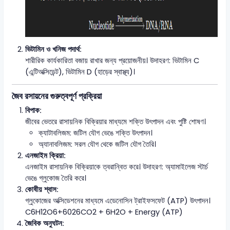
ভিটামিন ও খনিজ পদার্থ:
শারীরিক কার্যকারিতা বজায় রাখার জন্য প্রয়োজনীয়। উদাহরণ: ভিটামিন C
(এন্টিঅক্সিডেন্ট), ভিটামিন D (হাড়ের স্বাস্থ্য)।
জৈব রসায়নের গুরুত্বপূর্ণ প্রক্রিয়া
বিপাক:
জীবের ভেতরে রাসায়নিক বিক্রিয়ার মাধ্যমে শক্তি উৎপাদন এবং পুষ্টি শোষণ।
ক্যাটাবলিজম: জটিল যৌগ ভেঙে শক্তি উৎপাদন।
অ্যানাবলিজম: সরল যৌগ থেকে জটিল যৌগ তৈরি।
এনজাইম ক্রিয়া:
এনজাইম রাসায়নিক বিক্রিয়াকে ত্বরান্বিত করে। উদাহরণ: অ্যামাইলেজ স্টার্চ
ভেঙে গ্লুকোজ তৈরি করে।
কোষীয় শ্বাস:
গ্লুকোজের অক্সিডেশনের মাধ্যমে এডেনোসিন ট্রাইফসফেট (ATP) উৎপাদন।
C6H12O6+6026CO2 + 6H2O + Energy (ATP)
জৈবিক অনুঘটন: