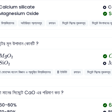
Calcium silicate
C
S
Magnesium Oxide
 বিশ্ববিদ্যালয়
অতিরিক্ত প্রশ্নসমূহ
রসায়ন
সিমেন্ট শিল্পের দূষকসমূহ
সিমেন্ট উৎপাদনের ম
ন্টের মূল উপাদান কোনটি ?
M
g
O
2
M
g
O
2
S
i
O
2
S
i
O
2
 মোহাম্মদ দানেশ বিজ্ঞান ও প্রযুক্তি বিশ্ববিদ্যালয়
B ইউনিট
রসায়ন
সিমেন্ট শিল্পের দূষকসমূহ
 মানের সিমেন্টে CaO এর পরিমাণ কত ?
6
50-60%
70-80%
8