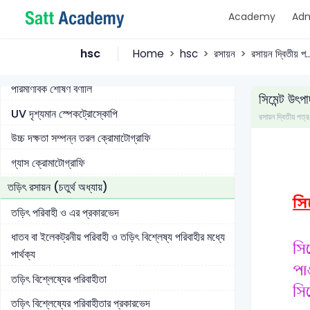
Academy
Adm
আয়োডিনযুক্ত জারণ-বিজারণ ট্রাইটেশন আয়োডিমিতি ও
আয়োডোমিতি নির্ণয়
hsc
Home
hsc
রসায়ন
রসায়ন দ্বিতীয় প..
দ্রবণের ঘনমাত্রা নির্ণয়ে বিয়ার্ট-ল্যাম্বার্ট সূত্রের ব্যবহার
পারমাণবিক শোষণ বর্ণালি
সিমেন্ট উৎপ
UV দৃশ্যমান স্পেকট্রোস্কোপি
রসায়ন দ্বিতীয় 
উচ্চ দক্ষতা সম্পন্ন তরল ক্রোমাটোগ্রাফি
গ্যাস ক্রোমাটোগ্রাফি
তড়িৎ রসায়ন (চতুর্থ অধ্যায়)
তড়িৎ পরিবাহী ও এর প্রকারভেদ
ধাতব বা ইলেকট্রনীয় পরিবাহী ও তড়িৎ বিশ্লেষ্য পরিবাহীর মধ্যে
পার্থক্য
তড়িৎ বিশ্লেষ্যের পরিবাহীতা
তড়িৎ বিশ্লেষ্যের পরিবাহীতার প্রকারভেদ