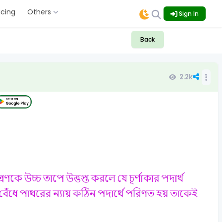
icing
Others
Sign In
Back
2.2k