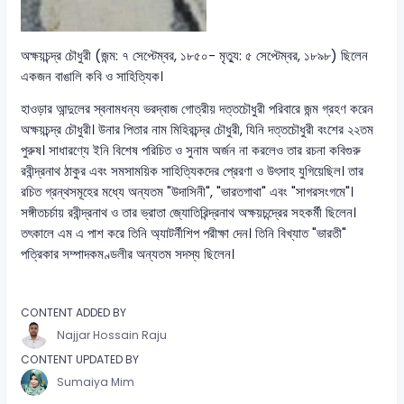
অক্ষয়চন্দ্র চৌধুরী (জন্ম: ৭ সেপ্টেম্বর, ১৮৫০- মৃত্যু: ৫ সেপ্টেম্বর, ১৮৯৮) ছিলেন
একজন বাঙালি কবি ও সাহিত্যিক।
হাওড়ার আন্দুলের স্বনামধন্য ভরদ্বাজ গোত্রীয় দত্তচৌধুরী পরিবারে জন্ম গ্রহণ করেন
অক্ষয়চন্দ্র চৌধুরী। উনার পিতার নাম মিহিরচন্দ্র চৌধুরী, যিনি দত্তচৌধুরী বংশের ২২তম
পুরুষ। সাধারণ্যে ইনি বিশেষ পরিচিত ও সুনাম অর্জন না করলেও তার রচনা কবিগুরু
রবীন্দ্রনাথ ঠাকুর এবং সমসাময়িক সাহিত্যিকদের প্রেরণা ও উৎসাহ যুগিয়েছিল। তার
রচিত গ্রন্থসমূহের মধ্যে অন্যতম "উদাসিনী", "ভারতগাথা" এবং "সাগরসংগমে"।
সঙ্গীতচর্চায় রবীন্দ্রনাথ ও তার ভ্রাতা জ্যোতিরিন্দ্রনাথ অক্ষয়চন্দ্রের সহকর্মী ছিলেন।
তৎকালে এম এ পাশ করে তিনি অ্যাটর্নীশিপ পরীক্ষা দেন। তিনি বিখ্যাত "ভারতী"
পত্রিকার সম্পাদকমণ্ডলীর অন্যতম সদস্য ছিলেন।
CONTENT ADDED BY
Najjar Hossain Raju
CONTENT UPDATED BY
Sumaiya Mim