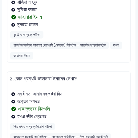
রাজিয়া মাহবুব
সুফিয়া কামাল
জাহানারা ইমাম
নুসরাত জাহান
বুয়েট ও অন্যান্য পরীক্ষা
ঢাকা ইলেকট্রিক সাপ্লাই কোম্পানী (ডেসকো) লিমিটেড - সাবস্টেশন অ্যাসিসটেন্ট
বাংলা
জাহানারা ইমাম
2.
কোন গ্রন্থটি জাহানারা ইমামের লেখা?
স্বাধীনতা আমার রক্তঝরা দিন
রক্তের অক্ষরে
একাত্তরের দিনগুলি
হাঙর নদীর গ্রেনেড
পিএসসি ও অন্যান্য নিয়োগ পরীক্ষা
বাংলাদেশ সরকারি কর্ম কমিশন — বাংলাদেশ টেলিভিশন — উপ-সহকারী প্রকৌশলী