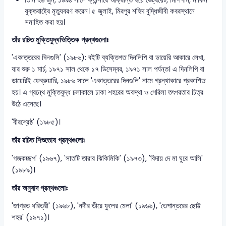
যুক্তরাষ্ট্রে মৃত্যুবরণ করেন। ৫ জুলাই, মিরপুর শহিদ বুদ্ধিজীবী কবরস্থানে
সমাহিত করা হয়।
তাঁর রচিত মুক্তিযুদ্ধভিত্তিক গ্রন্থগুলোঃ
'একাত্তরের দিনগুলি' (১৯৮৬): বইটি ব্যক্তিগত দিনলিপি বা ডায়েরি আকারে লেখা,
যার শুরু ১ মার্চ, ১৯৭১ সাল থেকে ১৭ ডিসেম্বর, ১৯৭১ সাল পর্যন্ত। এ দিনলিপি বা
ডায়েরিই ফেব্রুয়ারি, ১৯৮৬ সালে 'একাত্তরের দিনগুলি' নামে গ্রন্থাকারে প্রকাশিত
হয়। এ গ্রন্থে মুক্তিযুদ্ধ চলাকালে ঢাকা শহরের অবস্থা ও গেরিলা তৎপরতার চিত্র
উঠে এসেছে।
'বীরশ্রেষ্ঠ' (১৯৮৫)।
তাঁর রচিত শিশুতোষ গ্রন্থগুলোঃ
'গজকচ্ছপ' (১৯৬৭), 'সাতটি তারার ঝিকিমিকি' (১৯৭৩), 'বিদায় দে মা ঘুরে আসি'
(১৯৮৯)।
তাঁর অনুবাদ গ্রন্থগুলোঃ
'জাগ্রত ধরিত্রী' (১৯৬৮), 'নদীর তীরে ফুলের মেলা' (১৯৬৬), 'তেপান্তরের ছোট্ট
শহর' (১৯৭১)।