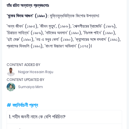
তাঁর রচিত অন্যান্য গ্রন্থগুলোঃ
'বুকের ভিতর আগুন' (১৯৯০):
মুক্তিযুদ্ধভিত্তিক কিশোর উপন্যাস।
'অন্য জীবন' (১৯৮৫), 'জীবন মৃত্যু', (১৯৮৮), 'শেক্সপীয়রের ট্রাজেডি' (১৯৮৯),
'চিরায়ত সাহিত্য' (১৯৮৯), 'নাটকের অবসান' (১৯৯০), 'নিঃসঙ্গ পাইন' (১৯৯০),
'দুই মেরু' (১৯৯০), 'নয় এ মধুর খেলা' (১৯৯০), 'ক্যান্সারের সঙ্গে বসবাস' (১৯৯১),
প্রবাসের দিনগুলি (১৯৯২), 'বাংলা উচ্চারণ অভিধান' (১৩৭৫)।
CONTENT ADDED BY
Najjar Hossain Raju
CONTENT UPDATED BY
Sumaiya Mim
# বহুনির্বাচনী প্রশ্ন
1.
শহীদ জননী নামে কে বেশি পরিচিত?