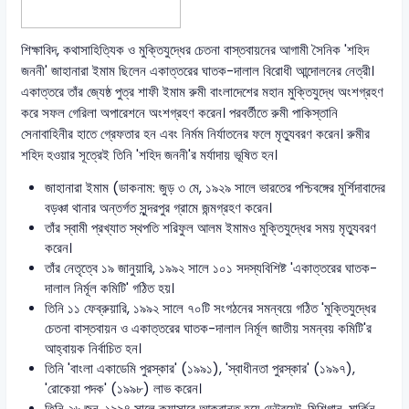
শিক্ষাবিদ, কথাসাহিত্যিক ও মুক্তিযুদ্ধের চেতনা বাস্তবায়নের আগামী সৈনিক 'শহিদ
জননী' জাহানারা ইমাম ছিলেন একাত্তরের ঘাতক-দালাল বিরোধী আন্দোলনের নেত্রী।
একাত্তরে তাঁর জ্যেষ্ঠ পুত্র শাফী ইমাম রুমী বাংলাদেশের মহান মুক্তিযুদ্ধে অংশগ্রহণ
করে সফল গেরিলা অপারেশনে অংশগ্রহণ করেন। পরবর্তীতে রুমী পাকিস্তানি
সেনাবাহিনীর হাতে গ্রেফতার হন এবং নির্মম নির্যাতনের ফলে মৃত্যুবরণ করেন। রুমীর
শহিদ হওয়ার সূত্রেই তিনি 'শহিদ জননী'র মর্যাদায় ভূষিত হন।
জাহানারা ইমাম (ডাকনাম: জুড় ৩ মে, ১৯২৯ সালে ভারতের পশ্চিবঙ্গের মুর্শিদাবাদের
বড়ঞ্চা থানার অন্তর্গত সুন্দরপুর গ্রামে জন্মগ্রহণ করেন।
তাঁর স্বামী প্রখ্যাত স্থপতি শরিফুল আলম ইমামও মুক্তিযুদ্ধের সময় মৃত্যুবরণ
করেন।
তাঁর নেতৃত্বে ১৯ জানুয়ারি, ১৯৯২ সালে ১০১ সদস্যবিশিষ্ট 'একাত্তরের ঘাতক-
দালাল নির্মূল কমিটি' গঠিত হয়।
তিনি ১১ ফেব্রুয়ারি, ১৯৯২ সালে ৭০টি সংগঠনের সমন্বয়ে গঠিত 'মুক্তিযুদ্ধের
চেতনা বাস্তবায়ন ও একাত্তরের ঘাতক-দালাল নির্মূল জাতীয় সমন্বয় কমিটি'র
আহ্বায়ক নির্বাচিত হন।
তিনি 'বাংলা একাডেমি পুরস্কার' (১৯৯১), 'স্বাধীনতা পুরস্কার' (১৯৯৭),
'রোকেয়া পদক' (১৯৯৮) লাভ করেন।
তিনি ২৬ জুন, ১৯৯৪ সালে ক্যান্সারে আক্রান্ত হয়ে ডেট্রয়েট, মিশিগান, মার্কিন