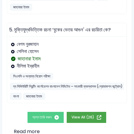
জাহানারা ইমাম
5.
মুক্তিযুদ্ধভিত্তিক রচনা ‘বুকের ভেতর আগুন' এর রচয়িতা কে?
বেগম নুরজাহান
সেলিনা হোসেন
জাহানারা ইমাম
নীলিমা ইব্রাহীম
পিএসসি ও অন্যান্য নিয়োগ পরীক্ষা
দ্য সিকিউরিটি প্রিন্টিং কর্পোরেশন বাংলাদেশ লিমিটেড – সহকারী ব্যবস্থাপক (প্রোডাকশন কন্ট্রোল)
বাংলা
জাহানারা ইমাম
প্রশ্ন তৈরি করুন
View All (26)
Read more