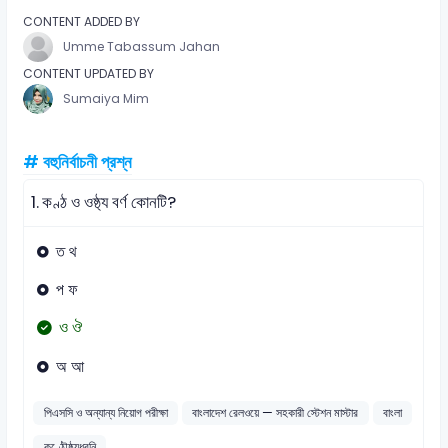
CONTENT ADDED BY
Umme Tabassum Jahan
CONTENT UPDATED BY
Sumaiya Mim
# বহুনির্বাচনী প্রশ্ন
1.
কণ্ঠ ও ওষ্ঠ্য বর্ণ কোনটি?
ত থ
প ফ
ও ঔ
অ আ
পিএসসি ও অন্যান্য নিয়োগ পরীক্ষা
বাংলাদেশ রেলওয়ে — সহকারী স্টেশন মাস্টার
বাংলা
কণ্ঠৌষ্ঠ্যধ্বনি