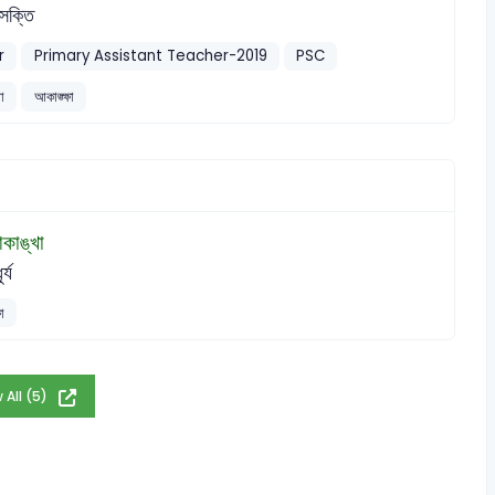
ক্তি
r
Primary Assistant Teacher-2019
PSC
া
আকাঙ্ক্ষা
কাঙ্খা
র্য
া
 All (5)