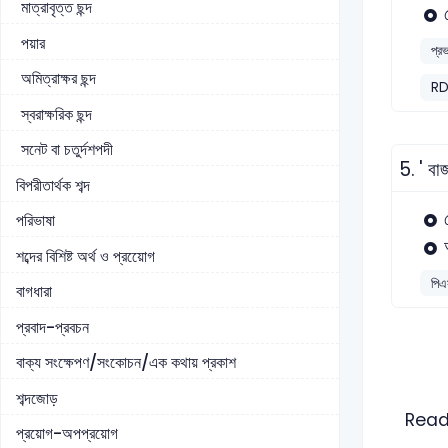
মাত্রাবৃত্ত ছন্দ
পয়ার
প্র
অমিত্রাক্ষর ছন্দ
RD
স্বরাক্ষরিক ছন্দ
সনেট বা চতুর্দশপদী
5.
' বা
বিপরীতার্থক শব্দ
পরিভাষা
শব্দের বিশিষ্ট অর্থ ও প্রয়োেগ
পিএ
বাগধারা
প্রবাদ-প্রবচন
বাক্য সংক্ষেপণ/সংকোচন/এক কথায় প্রকাশ
শব্দজোড়
Read
প্রয়োগ-অপপ্রয়োগ