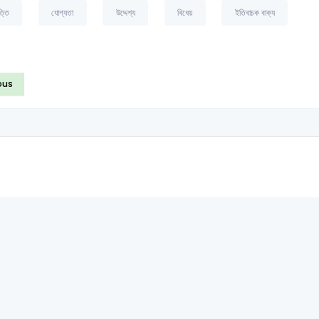
্তি
যোগ্যতা
উদ্দেশ্য
বিধেয়
ইতিবাচক বাক্য
ous
©2026 Satt Academy. All rights reserved.