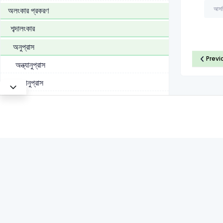
আসত
অলংকার প্রকরণ
শব্দালংকার
অনুপ্রাস
Previ
অন্ত্যানুপ্রাস
গুচ্ছানুপ্রাস
যমক
শ্লেষ
বক্রোক্তি
অর্থালংকার
উপমা
রূপক আলংকার
ব্যতিরেক অলংকার