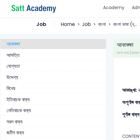
Academy
Adm
ক্লীব লিঙ্গ
বাক্যতত্ত্ব বা পদক্রম (Syntax)
Job
Home
Job
বাংলা
বাংলা ভাষা (ব্...
বাক্য
আকাঙ্ক্ষা
আকাঙ্ক্ষা
বাংলা ভাষা (ব্যাকর
আসত্তি
যোগ্যতা
উদ্দেশ্য
বিধেয়
আকাঙ্খা:
ব
ইতিবাচক বাক্য
অপূর্ণাঙ্গ বা
নেতিবাচক বাক্য
পূর্ণাঙ্গ বাক্
সরল বাক্য
জটিল বাক্য
CONTEN