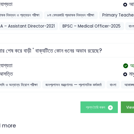
যোগ্যতা
আস
ভাষক নিবন্ধন ও প্রত্যয়ন পরীক্ষা
৮ম বেসরকারি প্রভাষক নিবন্ধন পরীক্ষা
Primary Teache
A – Assistant Director-2021
BPSC – Medical Officer-2025
বাংল
জার শেষ করে বাড়ী ' বাক্যটিতে কোন গুনের অভাব রয়েছে?
আ
যোগ্যতা
আসত্তি
মাধু
সসি ও অন্যান্য নিয়োগ পরীক্ষা
জনপ্রশাসন মন্ত্রণালয় — প্রশাসনিক কর্মকর্তা
বাংলা
আকাঙ্ক্ষ
প্রশ্ন তৈরি করুন
View
 more