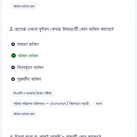
ঘটমান বর্তমান কাল
3.
ছেলেরা এখনো ফুটবল খেলছে উদাহরণটি কোন বর্তমান কালের?
সাধারণ বর্তমান
ঘটমান বর্তমান
নিত্যবৃত্ত বর্তমান
পুরাঘটিত বর্তমান
পিএসসি ও অন্যান্য নিয়োগ পরীক্ষা
পরিবার পরিকল্পনা অধিদপ্তর — এমএলএসএস / নিরাপত্তা প্রহরী
বাংলা
ঘটমান বর্তমান কাল
4.
চিন্তা করো না, কালই আসছি'- বাক্যটি কোন কালের?