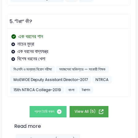
5.
”টপ্পা” কী?
এক ধরনের গান
নাচের মুদ্রা
এক ধরনের বাদ্যযন্ত্র
বিশেষ ধরনের খেলা
পিএসসি ও অন্যান্য নিয়োগ পরীক্ষা
সমাজসেবা অধিদপ্তর — সহকারী শিক্ষক
MoEWOE Deputy Assistant Director-2017
NTRCA
15th NTRCA College-2019
বাংলা
টপ্পাগান
প্রশ্ন তৈরি করুন
View All (5)
Read more