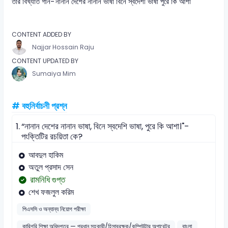
তাঁর বিখ্যাত গান-
নানান দেশের নানান ভাষা বিনে স্বদেশী ভাষা পুরে কি আশা'
'
CONTENT ADDED BY
Najjar Hossain Raju
CONTENT UPDATED BY
Sumaiya Mim
# বহুনির্বাচনী প্রশ্ন
1.
“নানান দেশের নানান ভাষা, বিনে স্বদেশি ভাষা, পুরে কি আশা।"-
পংক্তিটির রচয়িতা কে?
আবদুল হাকিম
অতুল প্রসাদ সেন
রামনিধি গুপ্ত
শেখ ফজলুল করিম
পিএসসি ও অন্যান্য নিয়োগ পরীক্ষা
কারিগরি শিক্ষা অধিদপ্তর — প্রধান সহকারী/হিসাবরক্ষক/কম্পিউটার অপারেটর
বাংলা