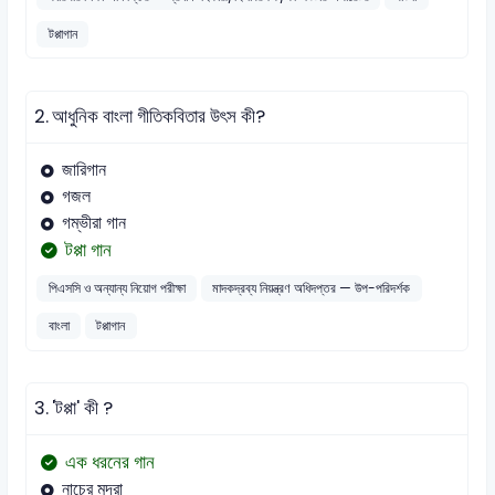
টপ্পাগান
2.
আধুনিক বাংলা গীতিকবিতার উৎস কী?
জারিগান
গজল
গম্ভীরা গান
টপ্পা গান
পিএসসি ও অন্যান্য নিয়োগ পরীক্ষা
মাদকদ্রব্য নিয়ন্ত্রণ অধিদপ্তর — উপ-পরিদর্শক
বাংলা
টপ্পাগান
3.
'টপ্পা' কী ?
এক ধরনের গান
নাচের মুদ্রা