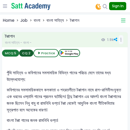
Sign In
Home
Job
বাংলা
বাংলা সাহিত্য
টপ্পাগান
টপ্পাগান
1.9k
বাংলা সাহিত্য - বাংলা -
MCQ:
5
CQ:
2
Practice
পুঁথি সাহিত্য ও কবিগানের সমসাময়িক বিভিন্ন গানের পরিচয় মেলে তাদের মধ্য
উল্লেখযোগ্য:
কবিগানের সমসাময়িককালে কলকাতা ও শহরতলীতে টপ্পাগান নামে রাগ-রাগিনীসংযুক্ত
এক ধরনের ওস্তাদি গানের প্রচলন ঘটেছিল। হিন্দু টপ্পাগান এর আদর্শ। বাংলা টপ্পাগানের
জনক ছিলেন নিধু বাবু বা রামনিধি গুপ্ত। টপ্পা থেকেই আধুনিক বাংলা গীতিকবিতার
সূত্রপাত বলে অনেকের ধারণা।
বাংলা টপ্পা গানের জনক রামনিধি গুপ্ত।