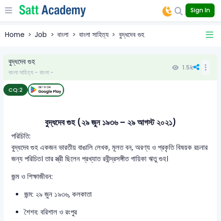
Sign In
Home
Job
বাংলা
বাংলা সাহিত্য
বুদ্ধদেব গুহ
বুদ্ধদেব গুহ
1.5k
বাংলা সাহিত্য - বাংলা -
CQ:
2
বুদ্ধদেব গুহ (২৯ জুন ১৯৩৬ – ২৯ আগস্ট ২০২১)
পরিচিতি:
বুদ্ধদেব গুহ একজন ভারতীয় বাঙালি লেখক, মূলত বন, অরণ্য ও প্রকৃতি বিষয়ক রচনার
জন্য পরিচিত। তার স্ত্রী ছিলেন প্রখ্যাত রবীন্দ্রসঙ্গীত গায়িকা ঋতু গুহ।
জন্ম ও শিক্ষাজীবন:
জন্ম: ২৯ জুন ১৯৩৬, কলকাতা
শৈশব: বরিশাল ও রংপুর