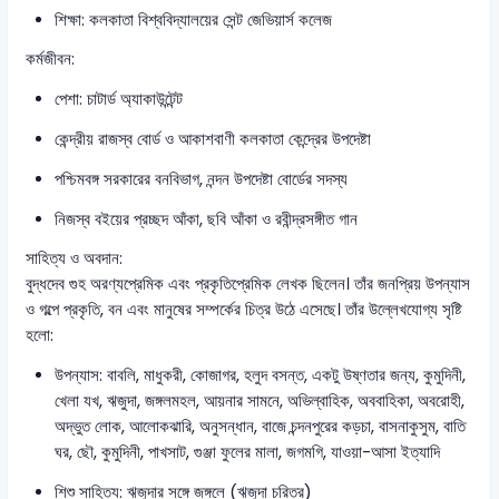
শিক্ষা: কলকাতা বিশ্ববিদ্যালয়ের সেন্ট জেভিয়ার্স কলেজ
কর্মজীবন:
পেশা: চাটার্ড অ্যাকাউন্টেন্ট
কেন্দ্রীয় রাজস্ব বোর্ড ও আকাশবাণী কলকাতা কেন্দ্রের উপদেষ্টা
পশ্চিমবঙ্গ সরকারের বনবিভাগ, নন্দন উপদেষ্টা বোর্ডের সদস্য
নিজস্ব বইয়ের প্রচ্ছদ আঁকা, ছবি আঁকা ও রবীন্দ্রসঙ্গীত গান
সাহিত্য ও অবদান:
বুদ্ধদেব গুহ অরণ্যপ্রেমিক এবং প্রকৃতিপ্রেমিক লেখক ছিলেন। তাঁর জনপ্রিয় উপন্যাস
ও গল্পে প্রকৃতি, বন এবং মানুষের সম্পর্কের চিত্র উঠে এসেছে। তাঁর উল্লেখযোগ্য সৃষ্টি
হলো:
উপন্যাস: বাবলি, মাধুকরী, কোজাগর, হলুদ বসন্ত, একটু উষ্ণতার জন্য, কুমুদিনী,
খেলা যখ, ঋজুদা, জঙ্গলমহল, আয়নার সামনে, অভিল্বাহিক, অববাহিকা, অবরোহী,
অদ্ভুত লোক, আলোকঝারি, অনুসন্ধান, বাজে চন্দনপুরের কড়চা, বাসনাকুসুম, বাতি
ঘর, ছৌ, কুমুদিনী, পাখসাট, গুঞ্জা ফুলের মালা, জগমগি, যাওয়া-আসা ইত্যাদি
শিশু সাহিত্য: ঋজুদার সঙ্গে জঙ্গলে (ঋজুদা চরিত্র)