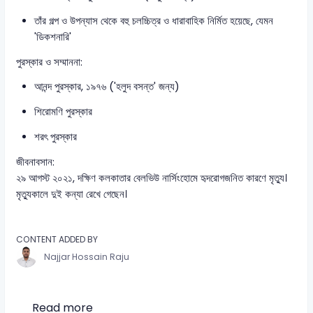
তাঁর গল্প ও উপন্যাস থেকে বহু চলচ্চিত্র ও ধারাবাহিক নির্মিত হয়েছে, যেমন
'ডিকশনারি'
পুরস্কার ও সম্মাননা:
আনন্দ পুরস্কার, ১৯৭৬ ('হলুদ বসন্ত' জন্য)
শিরোমণি পুরস্কার
শরৎ পুরস্কার
জীবনাবসান:
২৯ আগস্ট ২০২১, দক্ষিণ কলকাতার বেলভিউ নার্সিংহোমে হৃদরোগজনিত কারণে মৃত্যু।
মৃত্যুকালে দুই কন্যা রেখে গেছেন।
CONTENT ADDED BY
Najjar Hossain Raju
Read more