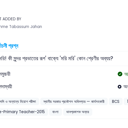
T ADDED BY
mme Tabassum Jahan
বাচনী প্রশ্ন
মরি! কী সুন্দর প্রভাতের রূপ' বাক্যে 'মরি মরি' কোন শ্রেণীর অব্যয়?
অ
সমুচ্চয়ী
পদাম্বয়ী
অন
সসি ও অন্যান্য নিয়োগ পরীক্ষা
স্থানীয় সরকার প্রকৌশল অধিদপ্তর — কার্যসহকারী
BCS
e-Primary Teacher-2015
বাংলা
ভাবপ্রকাশক অব্যয়