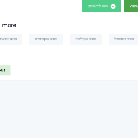
প্রশ্ন তৈরি করুন
View
 more
ালঙ্কার অব্যয়
সংযোগমূলক অব্যয়
সম্মতিসূচক অব্যয়
উপমাবাচক অব্যয়
ous