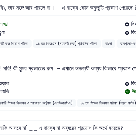
 ছিঃ, তার সঙ্গে আর পারলে না ।' _ এ বাক্যে কোন অনুভূতি প্রকাশ পেয়েছে 
লজ্জা
ধি
ঘৃণা
বি
ারী জজ নিয়োগ পরীক্ষা
১৪ তম বিজেএস (সহকারী জজ) প্রাথমিক পরীক্ষা
বাংলা
ভাবপ্রকাশক 
 ! মরি! কী সুন্দর প্রভাতের রুপ ' - এখানে অনন্বয়ী অব্যয় কিভাবে প্রকাশ 
ন্ত্রণা
বি
উচ
সম্মতি
রকারি শিক্ষক নিবন্ধন ও প্রত্যয়ন কর্তৃপক্ষ (এনটিআরসিএ)
১৬ তম শিক্ষক নিবন্ধন পরীক্ষা (স্কুল প
নাকি আসবে না' __ এ বাক্যে না অব্যয়ের প্রয়োগ কি অর্থে হয়েছে?