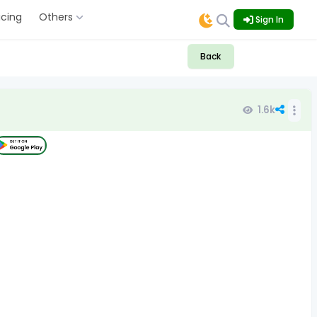
icing
Others
Sign In
Back
1.6k