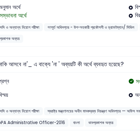
অনুমান অর্থে
বিস
সম্ভাবনা অর্থে
বি
সসি ও অন্যান্য নিয়োগ পরীক্ষা
গণপূর্ত অধিদপ্তর - উপ-সহকারী প্রকৌশলী ও ড্রাফটম্যান/ সিভিল
প্রকাশক অব্যয়
নাকি আসবে না'_ এ বাক্যে 'না ' অব্যয়টি কী অর্থে ব্যবহৃত হয়েছে?
স
প্রশ্ন
বিস্ময়
অন
সসি ও অন্যান্য নিয়োগ পরীক্ষা
স্বরাষ্ট্র মন্ত্রণালয়ের অধীন মাদকদ্রব্য নিয়ন্ত্রণ অধিদপ্তর — অফিস সহক
PA Administrative Officer-2016
বাংলা
ভাবপ্রকাশক অব্যয়