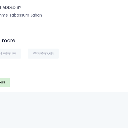
T ADDED BY
mme Tabassum Jahan
 more
রণ ভবিষ্যৎ কাল
ঘটমান ভবিষ্যৎ কাল
ous