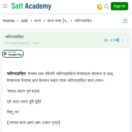
Sign In
Home
Job
বাংলা
বাংলা ভাষা (ব্...
অতিশয়োক্তি
অতিশয়োক্তি
411
বাংলা ভাষা (ব্যাকরণ) - বাংলা -
অতিশয়োক্তি:
উপমার চরম পরিণতি অতিশয়োক্তি। উপমেয়কে উল্লেখ না করে,
উপমানকে উপমেয় রূপে উল্লেখ করলে তাকে অতিশয়োক্তি বলে। যেমন-
'মাঘের কোলে সূর্য ছড়ায়
দুই হাতে সোনা মুঠি মুঠি।'
বিষ্ণু দে।
(সোনার মতো রোদ। রোদ এখানে লুপ্ত)