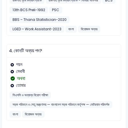
রাজশাহী কৃষি উন্নয়ন ব্যাংক
রাজশাহী কৃষি উন্নয়ন ব্যাংক - সিনিয়র অফিসার
BCS
13th BCS Preli-1992
PSC
BBS – Thana Statistician-2020
LGED – Work Assistant-2023
বাংলা
বিয়োজক অব্যয়
4.
কোনটি অব্যয় পদ?
শয়ন
মেধাবী
অথবা
তোমার
পিএসসি ও অন্যান্য নিয়োগ পরীক্ষা
সড়ক পরিবহন ও সেতু মন্ত্রণালয় — বাংলাদেশ সড়ক পরিবহন কর্তৃপক্ষ — মোটরযান পরিদর্শক
বাংলা
বিয়োজক অব্যয়