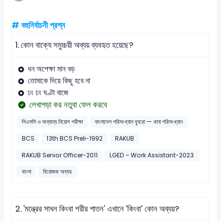
# বহুনির্বাচনী প্রশ্ন
1.
কোন বাক্যে সমুচ্চয়ী অব্যয় ব্যবহৃত হয়েছে?
ধন অপেক্ষা মান বড়
তোমাকে দিয়ে কিছু হবে না
ঢং ঢং ঘণ্টা বাজে
লেখাপড়া কর নতুবা ফেল করবে
পিএসসি ও অন্যান্য নিয়োগ পরীক্ষা
বাংলাদেশ পরিসংখ্যান ব্যুরো — থানা পরিসংখ্যান
BCS
13th BCS Preli-1992
RAKUB
RAKUB Senior Officer-2011
LGED – Work Assistant-2023
বাংলা
বিয়োজক অব্যয়
2.
'মন্ত্রের সাধন কিংবা শরীর পাতন' এখানে 'কিংবা' কোন অব্যয়?