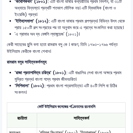
'কথোপকথন' (১৮০১):
এটি বাংলা ভাষার কথ্যরীতির প্রথম নিদর্শন, যা ৩১টি
অধ্যায়ে বিন্যস্ত। গ্রন্থটি শতভাগ মৌলিক নয়। এটি দ্বিভাষিক (বাংলা ও
ইংরেজি) গ্রন্থ।
'ইতিহাসমালা' (১৮১২):
এটি বাংলা ভাষার প্রথম গল্পগ্রন্থ। বিভিন্ন উৎস থেকে
প্রায় ১৫০টি গল্প সংগ্রহের পর তা অনুবাদ করে এ গ্রন্থে সংকলিত করা হয়েছে।
'এ গ্রামার অব দ্য বেঙ্গলি ল্যাঙ্গুয়েজ' (১৮০১)।
কেরী সাহেবের মুন্সি বলা হতো রামরাম বসু কে । কারণ, তিনি ১৭৯৩-১৭৯৬ পর্যন্ত
উইলিয়াম কেরীকে বাংলা শেখান।
রামরাম বসুর সাহিত্যকর্মসমূহ
'রাজা প্রতাপাদিত্য চরিত্র' (১৮০১):
এটি বাঙালির লেখা বাংলা অক্ষরে প্রথম
মুদ্রিত গ্রন্থ। বাংলা গদ্যে প্রথম জীবনচরিত।
'লিপিমালা' (১৮০২):
প্রথম বাংলা পত্রসাহিত্য। এটি ৪০টি লিপি বা চিঠির
সংকলন।
ফোর্ট উইলিয়াম কলেজের পণ্ডিতদের রচনাবলি
রচয়িতা
সাহিত্যকর্ম
মৃত্যুঞ্জয়
'বত্রিশ সিংহাসন' (১৮০২), 'হিতোপদেশ' (১৮০৮),