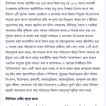
উইলিয়াম কলেজ প্রতিষ্ঠিত হয়। এতে বাংলা বিভাগ চালু হয় ১৮০১ সালে। কলেজটি
ইংরেজদের ব্যক্তিগত স্বার্থসিদ্ধির লক্ষ্যে চালু হলেও উপজাত হিসেবে বাংলা গদ্য
বিকাশে এটি ব্যাপক অবদান রেখেছিল। এ কলেজের বাংলা বিভাগে নিযুক্ত পণ্ডিতগণের
মাধ্যমে মূলত বাংলা গদ্যসাহিত্য চর্চার পথ সুগম হয়। বিশৃঙ্খল গদ্যের রূপ ও রীতিকে
শৃঙ্খলাবদ্ধ করা, গদ্যের প্রচলিত রূপ দলিল-দস্তাবেজ, চিঠিপত্র, বৈষ্ণব ও সহজিয়া
সাধকদের ধর্মীয় পুস্তিকা থেকে গদ্যকে সাহিত্যের মানদণ্ডে উৎকর্ষ সাধন করা এবং
পুস্তক আকারে তা রূপদান করা প্রভৃতি কার্যক্রম এ কলেজের পণ্ডিতদের মাধ্যমে
সূত্রপাত ঘটে। কলেজটিতে বাংলা বিভাগ চালুর পর পাঠ্যপুস্তকের অভাব পরিলক্ষিত হয়।
এ অবস্থা থেকে পরিত্রাণের লক্ষ্যে উইলিয়াম কেরীসহ মোট ৮জন লেখক ১৩টি বাংলা
গদ্যপুস্তক রচনা করেন, যার মাধ্যমে বাংলা গদ্য সাহিত্যের পরিপূর্ণ বিকাশ সাধনের পথ
উন্মুক্ত হয়। কেরী বাংলা ভাষার কথ্যরীতির প্রথম নিদর্শন 'কথোপকথন' রচনা করেন।
একাধিক মানুষের মুখের সাধারণ কথা বা কথোপকথন এ গ্রন্থের উপজীব্য। তিনি
'ইতিহাসমালা' নামে একটি গ্রন্থ রচনা করেন, যা বাংলা ভাষার প্রথম গল্পগ্রন্থ। রামরাম
বসু রচিত রাজা প্রতাপাদিত্য চরিত্র ও লিপিমালা; মৃত্যুঞ্জয় বিদ্যালঙ্কার রচিত বত্রিশ
সিংহাসন, হিতোপদেশ, রাজাবলী, বেদান্তচন্দ্রিকা, প্রবোধচন্দ্রিকা; হরপ্রসাদ রায় রচিত
পুরুষ পরীক্ষা; গোলকনাথ শর্মা রচিত হিতোপদেশ; চণ্ডীচরণ মুনশি রচিত তোতা ইতিহাস
প্রভৃতি গদ্যগ্রন্থ বাংলা গদ্য সাহিত্যের বিকাশে গুরুত্বপূর্ণ ভূমিকা পালন করে।
উইলিয়াম কেরীর গ্রন্থ রচনাঃ