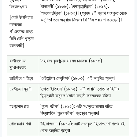
'রাজাবলী' (১৮০৮), 'বেদান্তচন্দ্রিকা' (১৮১৭),
বিদ্যালঙ্কার
'প্রবোধচন্দ্রিকা' (১৮৩৩)। (প্রথম ৪টি গ্রন্থ সংস্কৃত থেকে
[ফোর্ট উইলিয়াম
অনূদিত। তবে অনুবাদে নিজস্ব বৈশিষ্ট্য প্রয়োগ করেছেন)।
কলেজের
পণ্ডিতদের মধ্যে
তিনি বেশি পুস্তক
রচনাকারী]
রাজীবলোচন
'মহারাজ কৃষ্ণচন্দ্র রায়স্য চরিত্রং (১৮০৫)
মুখোপাধ্যায়
তারিণীচরণ মিত্র
'ওরিয়েন্টাল ফেবুলিস্ট' (১৮০৩): এটি অনূদিত গ্রন্থ।
চণ্ডীচরণ মুনশী
'তোতা ইতিহাস' (১৮০৫): এটি ফারসি 'তোতা কাহিনী'র
হিন্দুস্থানী অনুবাদ 'তোতা কহানী অবলম্বনে রচিত।
হরপ্রসাদ রায়
'পুরুষ পরীক্ষা' (১৮১৫): এটি সংস্কৃত ভাষায় রচিত
বিদ্যাপতির 'পুরুষপরীক্ষা' গ্রন্থের অনুবাদ।
গোলকনাথ শর্মা
'হিতোপদেশ' (১৮০২): এটি সংস্কৃত 'হিতোপদেশ' গল্পের বই
থেকে অনূদিত গ্রন্থ।