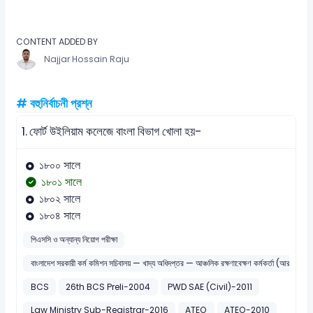
CONTENT ADDED BY
Najjar Hossain Raju
# বহুনির্বাচনী প্রশ্ন
1.
ফোর্ট উইলিয়াম কলেজে বাংলা বিভাগ খোলা হয়-
১৮০০ সালে
১৮০১ সালে
১৮০২ সালে
১৮০৪ সালে
পিএসসি ও অন্যান্য নিয়োগ পরীক্ষা
বাংলাদেশ সরকারী কর্ম কমিশন সচিবালয় — খাদ্য অধিদপ্তর — আঞ্চলিক রক্ষণাবেক্ষণ কর্মকর্তা (আরএমও
BCS
26th BCS Preli-2004
PWD SAE (Civil)-2011
Law Ministry Sub-Registrar-2016
ATEO
ATEO-2010