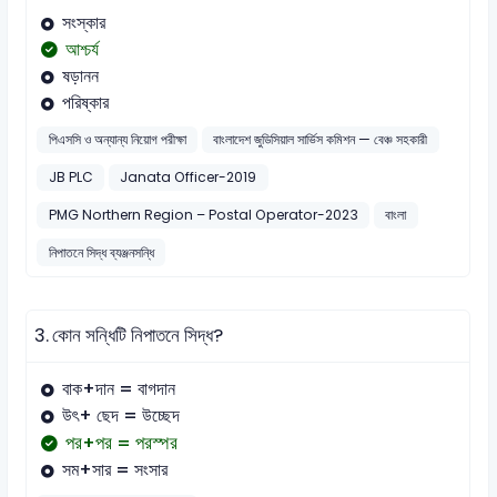
সংস্কার
আশ্চর্য
ষড়ানন
পরিষ্কার
পিএসসি ও অন্যান্য নিয়োগ পরীক্ষা
বাংলাদেশ জুডিসিয়াল সার্ভিস কমিশন — বেঞ্চ সহকারী
JB PLC
Janata Officer-2019
PMG Northern Region – Postal Operator-2023
বাংলা
নিপাতনে সিদ্ধ ব্যঞ্জনসন্ধি
3.
কোন সন্ধিটি নিপাতনে সিদ্ধ?
বাক+দান = বাগদান
উৎ+ ছেদ = উচ্ছেদ
পর+পর = পরস্পর
সম+সার = সংসার