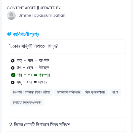
CONTENT ADDED || UPDATED BY
Umme Tabassum Jahan
# বহুনির্বাচনী প্রশ্ন
1.
কোন সন্ধিটি নিপাতনে সিদ্ধ?
বাক্ + দান = বাগদান
উৎ + ছেদ = উচ্ছেদ
পর + পর = পরস্পর
সম্ + সার = সংসার
পিএসসি ও অন্যান্য নিয়োগ পরীক্ষা
সমাজসেবা অধিদপ্তর — ফিল্ড সুপারভাইজার
বাংলা
নিপাতনে সিদ্ধ ব্যঞ্জনসন্ধি
2.
নিচের কোনটি নিপাতনে সিদ্ধ সন্ধি?