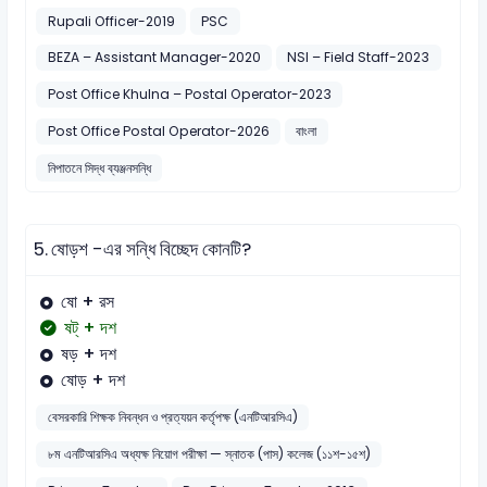
Rupali Officer-2019
PSC
BEZA – Assistant Manager-2020
NSI – Field Staff-2023
Post Office Khulna – Postal Operator-2023
Post Office Postal Operator-2026
বাংলা
নিপাতনে সিদ্ধ ব্যঞ্জনসন্ধি
5.
ষোড়শ -এর সন্ধি বিচ্ছেদ কোনটি?
ষো + রস
ষট্ + দশ
ষড় + দশ
ষোড় + দশ
বেসরকারি শিক্ষক নিবন্ধন ও প্রত্যয়ন কর্তৃপক্ষ (এনটিআরসিএ)
৮ম এনটিআরসিএ অধ্যক্ষ নিয়োগ পরীক্ষা — স্নাতক (পাস) কলেজ (১১শ-১৫শ)