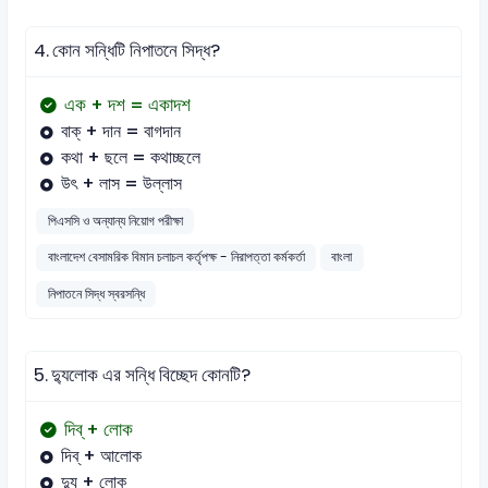
4.
কোন সন্ধিটি নিপাতনে সিদ্ধ?
এক + দশ = একাদশ
বাক্ + দান = বাগদান
কথা + ছলে = কথাচ্ছলে
উৎ + লাস = উল্লাস
পিএসসি ও অন্যান্য নিয়োগ পরীক্ষা
বাংলাদেশ বেসামরিক বিমান চলাচল কর্তৃপক্ষ - নিরাপত্তা কর্মকর্তা
বাংলা
নিপাতনে সিদ্ধ স্বরসন্ধি
5.
দ্যুলোক এর সন্ধি বিচ্ছেদ কোনটি?
দিব্‌ + লোক
দিব্‌ + আলোক
দ্যু + লোক