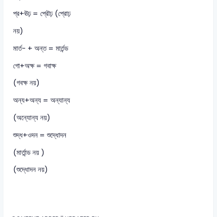
প্র+ঊঢ় = প্রৌঢ় (প্রোঢ়
নয়)
মার্ত- + অন্ত = মার্তন্ড
গো+অক্ষ = গবাক্ষ
(গবক্ষ নয়)
অন্য+অন্য = অন্যান্য
(অন্যোন্য নয়)
শুদ্ধ+ওদন = শুদ্ধোদন
(মাৰ্তান্ড নয় )
(শুদ্ধোদন নয়)