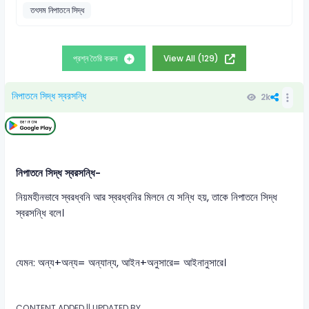
তৎসম নিপাতনে সিদ্ধ
প্রশ্ন তৈরি করুন
View All (129)
নিপাতনে সিদ্ধ স্বরসন্ধি
2k
নিপাতনে সিদ্ধ স্বরসন্ধি-
নিয়মহীনভাবে স্বরধ্বনি আর স্বরধ্বনির মিলনে যে সন্ধি হয়, তাকে নিপাতনে সিদ্ধ
স্বরসন্ধি বলে।
যেমন: অন্য+অন্য= অন্যান্য, আইন+অনুসারে= আইনানুসারে।
CONTENT ADDED || UPDATED BY