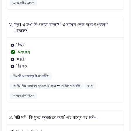
আলঙ্কারিক আবেগ
2.
“দূর। এ কথা কি বলতে আছে?” এ বাক্যে কোন আবেগ প্রকাশ
পেয়েছে?
বিস্ময়
অলংকার
করুণা
বিরক্তি
পিএসসি ও অন্যান্য নিয়োগ পরীক্ষা
পোস্টমাস্টার জেনারেল, পূর্বাঞ্চল, চট্টগ্রাম — পোস্টাল অপারেটর
বাংলা
আলঙ্কারিক আবেগ
3.
'মরি মরি! কি সুন্দর প্রভাতের রুপ!' এই বাক্যে মর মরি-