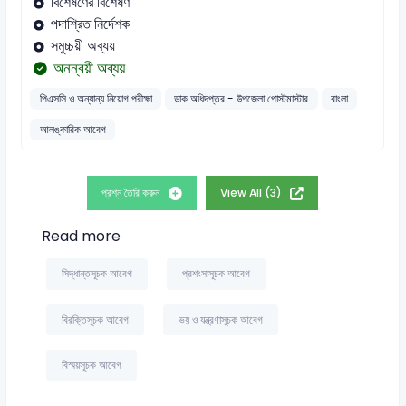
বিশেষণের বিশেষণ
পদাশ্রিত নির্দেশক
সমুচ্চয়ী অব্যয়
অনন্বয়ী অব্যয়
পিএসসি ও অন্যান্য নিয়োগ পরীক্ষা
ডাক অধিদপ্তর - উপজেলা পোস্টমাস্টার
বাংলা
আলঙ্কারিক আবেগ
প্রশ্ন তৈরি করুন
View All (3)
Read more
সিদ্ধান্তসূচক আবেগ
প্রশংসাসূচক আবেগ
বিরক্তিসূচক আবেগ
ভয় ও যন্ত্রণাসূচক আবেগ
বিস্ময়সূচক আবেগ