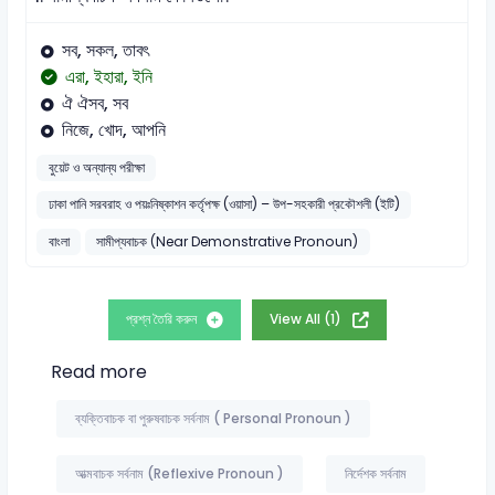
সব, সকল, তাবৎ
এরা, ইহারা, ইনি
ঐ ঐসব, সব
নিজে, খোদ, আপনি
বুয়েট ও অন্যান্য পরীক্ষা
ঢাকা পানি সরবরাহ ও পয়ঃনিষ্কাশন কর্তৃপক্ষ (ওয়াসা) – উপ-সহকারী প্রকৌশলী (ইটি)
বাংলা
সামীপ্যবাচক (Near Demonstrative Pronoun)
প্রশ্ন তৈরি করুন
View All (1)
Read more
ব্যক্তিবাচক বা পুরুষবাচক সর্বনাম ( Personal Pronoun )
আত্মবাচক সর্বনাম (Reflexive Pronoun )
নির্দেশক সর্বনাম