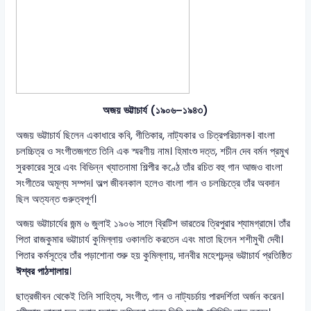
অজয় ভট্টাচার্য (১৯০৬–১৯৪৩)
অজয় ভট্টাচার্য ছিলেন একাধারে কবি, গীতিকার, নাট্যকার ও চিত্রপরিচালক। বাংলা
চলচ্চিত্র ও সংগীতজগতে তিনি এক স্মরণীয় নাম। হিমাংশু দত্ত, শচীন দেব বর্মন প্রমুখ
সুরকারের সুরে এবং বিভিন্ন খ্যাতনামা শিল্পীর কণ্ঠে তাঁর রচিত বহু গান আজও বাংলা
সংগীতের অমূল্য সম্পদ। অল্প জীবনকাল হলেও বাংলা গান ও চলচ্চিত্রে তাঁর অবদান
ছিল অত্যন্ত গুরুত্বপূর্ণ।
অজয় ভট্টাচার্যের জন্ম ৬ জুলাই ১৯০৬ সালে ব্রিটিশ ভারতের ত্রিপুরার শ্যামগ্রামে। তাঁর
পিতা রাজকুমার ভট্টাচার্য কুমিল্লায় ওকালতি করতেন এবং মাতা ছিলেন শশীমুখী দেবী।
পিতার কর্মসূত্রে তাঁর পড়াশোনা শুরু হয় কুমিল্লায়, দানবীর মহেশচন্দ্র ভট্টাচার্য প্রতিষ্ঠিত
ঈশ্বর পাঠশালায়
।
ছাত্রজীবন থেকেই তিনি সাহিত্য, সংগীত, গান ও নাট্যচর্চায় পারদর্শিতা অর্জন করেন।