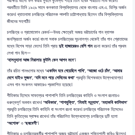
পরীক্ষায় ভালো ফল করার সুবাদে কুমিল্লা শহরে তিনি যথেষ্ট পরিচিতি লাভ করেন।
পরবর্তীতে তিনি ১৯২৯ সালে কলকাতা বিশ্ববিদ্যালয় থেকে বাংলায় এম.এ. ডিগ্রি অর্জন
করেন। খ্যাতনামা চলচ্চিত্র পরিচালক পশুপতি চট্টোপাধ্যায় ছিলেন তাঁর বিশ্ববিদ্যালয়
জীবনের সহপাঠী।
চলচ্চিত্র ও গ্রামোফোন রেকর্ড—উভয় ক্ষেত্রেই অজয় ভট্টাচার্যের গান ব্যাপক
জনপ্রিয়তা অর্জন করে। বাংলা সবাক চলচ্চিত্রের সূচনালগ্ন থেকেই তাঁর গান শ্রোতাদের
মধ্যে বিশেষ সাড়া ফেলে। তিনি প্রায়
দুই হাজারেরও বেশি গান
রচনা করেন। তাঁর প্রথম
লেখা গান ছিল—
‘হাসনুহানা আজ নিরালায় ফুটলি কেন আপন মনে’
।
তাঁর রচিত গানগুলোর মধ্যে
‘একদিন যবে গেয়েছিল পাখি’
,
‘আজো ওঠে চাঁদ’
,
‘আমার
দেশে যাইও সুজন’
,
‘যদি মনে পড়ে সেদিনের কথা’
প্রভৃতি বিশেষভাবে উল্লেখযোগ্য।
এসব গান সংকলন আকারেও প্রকাশিত হয়েছে।
গীতিকার হিসেবে সাফল্যের পাশাপাশি তিনি চলচ্চিত্রের কাহিনি ও সংলাপ রচনায়ও
গুরুত্বপূর্ণ অবদান রাখেন।
‘অধিকার’
,
‘শাপমুক্তি’
,
‘নিমাই সন্ন্যাস’
,
‘মহাকবি কালিদাস’
প্রভৃতি চলচ্চিত্রে তিনি কাহিনি বা সংলাপ রচনা করেন। চলচ্চিত্র পরিচালক হিসেবেও
তিনি কৃতিত্বের স্বাক্ষর রাখেন। তাঁর পরিচালিত উল্লেখযোগ্য চলচ্চিত্র দুটি হলো
‘অশোক’
ও
‘ছদ্মবেশী’
।
গীতিকার ও চলচ্চিত্রকর্মীর পাশাপাশি অজয় ভট্টাচার্য একজন শক্তিশালী কবিও ছিলেন।