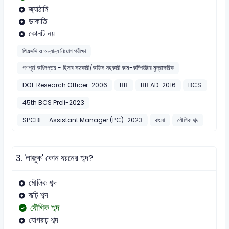
জ্যাঠামি
ডাকাতি
কোনটি নয়
পিএসসি ও অন্যান্য নিয়োগ পরীক্ষা
গণপূর্ত অধিদপ্তর - হিসাব সহকারী/অফিস সহকারী কাম-কম্পিউটার মুদ্রাক্ষরিক
DOE Research Officer-2006
BB
BB AD-2016
BCS
45th BCS Preli-2023
SPCBL – Assistant Manager (PC)-2023
বাংলা
যৌগিক শব্দ
3.
'লাজুক' কোন ধরনের শব্দ?
মৌলিক শব্দ
রূঢ়ি শব্দ
যৌগিক শব্দ
যোগরূঢ় শব্দ