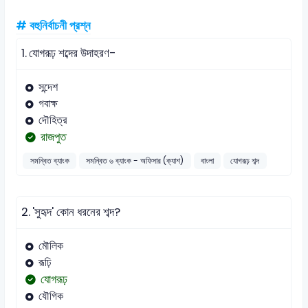
# বহুনির্বাচনী প্রশ্ন
1.
যোগরূঢ় শব্দের উদাহরণ-
সন্দেশ
গবাক্ষ
দৌহিত্র
রাজপুত
সমন্বিত ব্যাংক
সমন্বিত ৬ ব্যাংক - অফিসার (ক্যাশ)
বাংলা
যোগরূঢ় শব্দ
2.
'সুহৃদ' কোন ধরনের শব্দ?
মৌলিক
রূঢ়ি
যোগরূঢ়
যৌগিক