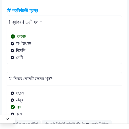
# বহুনির্বাচনী প্রশ্ন
1.
ব্যাকরণ শব্দটি হল -
তৎসম
অর্ধ তৎসম
বিদেশি
দেশি
2.
নিচের কোনটি তৎসম শব্দ?
ছেলে
মানুষ
রথ
কাজ
বুয়েট ও অন্যান্য পরীক্ষা
ঢাকা ম্যাস ট্রানজিট কোম্পানি লিমিটেড — সেকশন ইঞ্জিনিয়ার