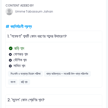
CONTENT ADDED BY
Umme Tabassum Jahan
# বহুনির্বাচনী প্রশ্ন
1.
"গবেষণা" শব্দটি কোন ধরণের শব্দের উদাহরণ?
রূড়ি শব্দ
যোগরূড় শব্দ
যৌগিক শব্দ
সাধিত শব্দ
পিএসসি ও অন্যান্য নিয়োগ পরীক্ষা
খাদ্য অধিদপ্তর - সহকারী উপ-খাদ্য পরিদর্শক
বাংলা
রূঢ়ি শব্দ
2.
'সন্দেশ' কোন শ্রেণির শব্দ?