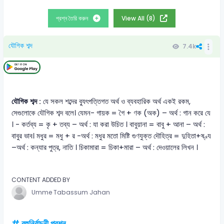
প্রশ্ন তৈরি করুন
View All (8)
যৌগিক শব্দ
7.4k
যৌগিক শব্দ :
যে সকল শব্দের ব্যুৎপত্তিগত অর্থ ও ব্যবহারিক অর্থ একই রকম,
সেগুলোকে যৌগিক শব্দ বলে। যেমন- গায়ক = গৈ + ণক (অক) – অর্থ : গান করে যে
। - কর্তব্য = কৃ + তব্য – অর্থ : যা করা উচিত । বাবুয়ানা = বাবু + আনা – অর্থ :
বাবুর ভাব। মধুর = মধু + র -অর্থ : মধুর মতো মিষ্টি গুণযুক্ত দৌহিত্র = দুহিতা+ষ্ণ্য
–অর্থ : কন্যার পুত্র, নাতি । চিকামারা = চিকা+মারা – অর্থ : দেওয়ালের লিখন ।
CONTENT ADDED BY
Umme Tabassum Jahan
# বহুনির্বাচনী প্রশ্ন