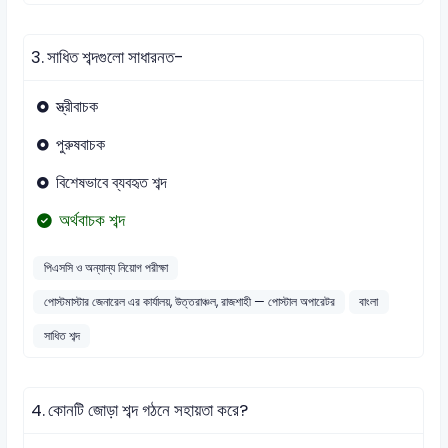
3.
সাধিত শব্দগুলো সাধারনত-
স্ত্রীবাচক
পুরুষবাচক
বিশেষভাবে ব্যবহৃত শব্দ
অর্থবাচক শব্দ
পিএসসি ও অন্যান্য নিয়োগ পরীক্ষা
পোস্টমাস্টার জেনারেল এর কার্যালয়, উত্তরাঞ্চল, রাজশাহী — পোস্টাল অপারেটর
বাংলা
সাধিত শব্দ
4.
কোনটি জোড়া শব্দ গঠনে সহায়তা করে?