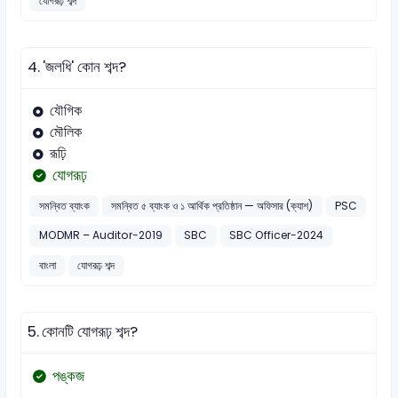
যোগরূঢ় শব্দ
4.
'জলধি' কোন শব্দ?
যৌগিক
মৌলিক
রূঢ়ি
যোগরূঢ়
সমন্বিত ব্যাংক
সমন্বিত ৫ ব্যাংক ও ১ আর্থিক প্রতিষ্ঠান — অফিসার (ক্যাশ)
PSC
MODMR – Auditor-2019
SBC
SBC Officer-2024
বাংলা
যোগরূঢ় শব্দ
5.
কোনটি যোগরূঢ় শব্দ?
পঙ্কজ