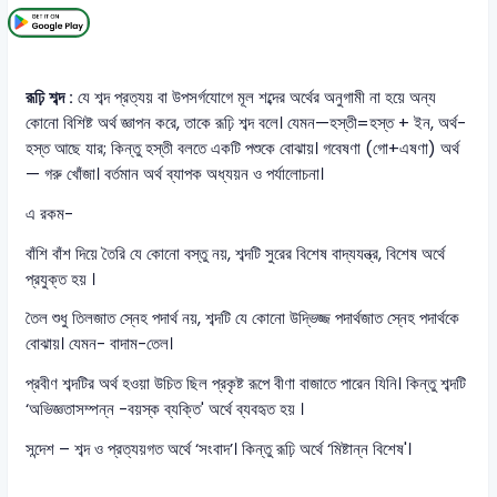
রূঢ়ি শব্দ :
যে শব্দ প্রত্যয় বা উপসর্গযোগে মূল শব্দের অর্থের অনুগামী না হয়ে অন্য
কোনো বিশিষ্ট অর্থ জ্ঞাপন করে, তাকে রূঢ়ি শব্দ বলে। যেমন—হস্তী=হস্ত + ইন, অর্থ-
হস্ত আছে যার; কিন্তু হস্তী বলতে একটি পশুকে বোঝায়। গবেষণা (গো+এষণা) অর্থ
— গরু খোঁজা। বর্তমান অর্থ ব্যাপক অধ্যয়ন ও পর্যালোচনা।
এ রকম-
বাঁশি বাঁশ দিয়ে তৈরি যে কোনো বস্তু নয়, শব্দটি সুরের বিশেষ বাদ্যযন্ত্র, বিশেষ অর্থে
প্রযুক্ত হয় ।
তৈল শুধু তিলজাত স্নেহ পদার্থ নয়, শব্দটি যে কোনো উদ্ভিজ্জ পদার্থজাত স্নেহ পদার্থকে
বোঝায়। যেমন- বাদাম-তেল।
প্রবীণ শব্দটির অর্থ হওয়া উচিত ছিল প্রকৃষ্ট রূপে বীণা বাজাতে পারেন যিনি। কিন্তু শব্দটি
‘অভিজ্ঞতাসম্পন্ন -বয়স্ক ব্যক্তি' অর্থে ব্যবহৃত হয় ।
সন্দেশ – শব্দ ও প্রত্যয়গত অর্থে ‘সংবাদ’। কিন্তু রূঢ়ি অর্থে ‘মিষ্টান্ন বিশেষ'।