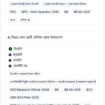
গ্লোবাল ইসলামী ব্যাংক পিএলসি
গ্লোবাল ইসলামী ব্যাংক — প্রবেশনারি অফিসার
PSC
BPO – Mail Operator-2019
BB
BB AD-2021
বাংলা
যৌগিক শব্দ
4.
নিচের কোন শব্দটি যৌগিক শব্দের উদাহরণ?
মিতালি
জ্যাঠামি
ডাকাতি
কোনটিই নয়
পিএসসি ও অন্যান্য নিয়োগ পরীক্ষা
দ্য সিকিউরিটি প্রিন্টিং কর্পোরেশন বাংলাদেশ লিমিটেড – সহকারী ব্যবস্থাপক (প্রোডাকশন কন্ট্রোল)
DOE Research Officer-2006
BB
BB AD-2016
BCS
45th BCS Preli-2023