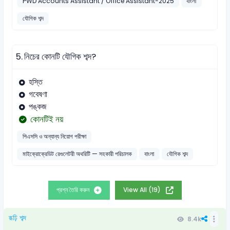
PWD Accounts Assistant / Office Assistant-2025
বাংলা
যৌগিক শব্দ
5.
নিচের কোনটি যৌগিক শব্দ?
হস্তি
গবেষণা
পঙ্কজ
কোনটিই নয়
পিএসসি ও অন্যান্য নিয়োগ পরীক্ষা
মাইক্রোক্রেডিট রেগুলেটরী অথরিটি — সহকারী পরিচালক
বাংলা
যৌগিক শব্দ
প্রশ্ন তৈরি করুন
View All (19)
রূঢ়ি শব্দ
8.4k