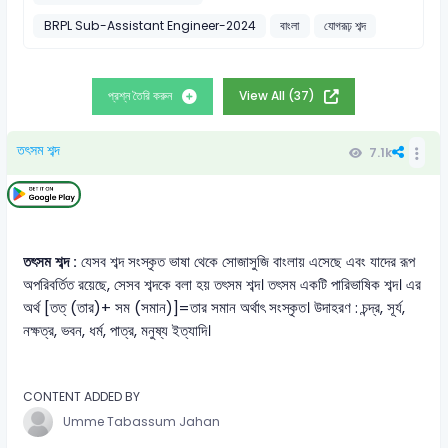
BRPL Sub-Assistant Engineer-2024
বাংলা
যোগরূঢ় শব্দ
প্রশ্ন তৈরি করুন
View All (37)
তৎসম শব্দ
7.1k
তৎসম শব্দ :
যেসব শব্দ সংস্কৃত ভাষা থেকে সোজাসুজি বাংলায় এসেছে এবং যাদের রূপ
অপরিবর্তিত রয়েছে, সেসব শব্দকে বলা হয় তৎসম শব্দ। তৎসম একটি পারিভাষিক শব্দ। এর
অর্থ [তত্ (তার)+ সম (সমান)]=তার সমান অর্থাৎ সংস্কৃত। উদাহরণ : চন্দ্র, সূর্য,
নক্ষত্র, ভবন, ধর্ম, পাত্র, মনুষ্য ইত্যাদি।
CONTENT ADDED BY
Umme Tabassum Jahan