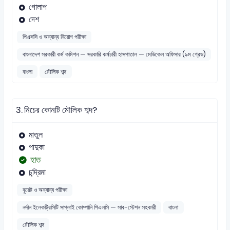
গোলাপ
দেশ
পিএসসি ও অন্যান্য নিয়োগ পরীক্ষা
বাংলাদেশ সরকারী কর্ম কমিশন — সরকারি কর্মচারী হাসপাতাল — মেডিকেল অফিসার (৯ম গ্রেড)
বাংলা
মৌলিক শব্দ
3.
নিচের কোনটি মৌলিক শব্দ?
মাতুল
পাদুকা
হাত
চন্দ্রিমা
বুয়েট ও অন্যান্য পরীক্ষা
নর্দান ইলেকট্রিসিটি সাপ্লাই কোম্পানি পিএলসি — সাব-স্টেশন সহকারী
বাংলা
মৌলিক শব্দ