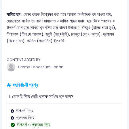
সাধিত শব্দ :
যেসব শব্দকে বিশ্লেষণ করা হলে আলাদা অর্থবোধক শব্দ পাওয়া যায়,
সেগুলোকে সাধিত শব্দ বলে। সাধারণত একাধিক শব্দের সমাস হয়ে কিংবা প্রত্যয় বা
উপসর্গ যোগ হয়ে সাধিত শব্দ গঠিত হয়ে থাকে। উদাহরণ : চাঁদমুখ (চাঁদের মতো মুখ),
নীলাকাশ (নীল যে আকাশ), ডুবুরি (ডুর্+উরি), চলন্ত (চল্ + অন্ত), প্রশাসন
(প্র+শাসন), গরমিল (গর+মিল) ইত্যাদি ।
CONTENT ADDED BY
Umme Tabassum Jahan
# বহুনির্বাচনী প্রশ্ন
1.
কোনটি দিয়ে তৈরি শব্দকে সাধিত শব্দ বলে?
উপসর্গ দিয়ে
প্রত্যয় দিয়ে
উপসর্গ ও প্রত্যয় দিয়ে