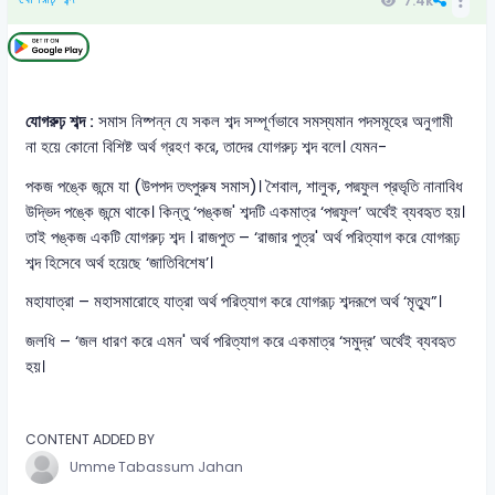
7.4k
যোগরুঢ় শব্দ :
সমাস নিষ্পন্ন যে সকল শব্দ সম্পূর্ণভাবে সমস্যমান পদসমূহের অনুগামী
না হয়ে কোনো বিশিষ্ট অর্থ গ্রহণ করে, তাদের যোগরুঢ় শব্দ বলে। যেমন-
পকজ পঙ্কে জন্মে যা (উপপদ তৎপুরুষ সমাস)। শৈবাল, শালুক, পদ্মফুল প্রভৃতি নানাবিধ
উদ্ভিদ পঙ্কে জন্মে থাকে। কিন্তু ‘পঙ্কজ' শব্দটি একমাত্র ‘পদ্মফুল’ অর্থেই ব্যবহৃত হয়।
তাই পঙ্কজ একটি যোগরুঢ় শব্দ । রাজপুত – ‘রাজার পুত্র' অর্থ পরিত্যাগ করে যোগরূঢ়
শব্দ হিসেবে অর্থ হয়েছে ‘জাতিবিশেষ’।
মহাযাত্রা – মহাসমারোহে যাত্রা অর্থ পরিত্যাগ করে যোগরূঢ় শব্দরূপে অর্থ ‘মৃত্যু”।
জলধি – ‘জল ধারণ করে এমন' অর্থ পরিত্যাগ করে একমাত্র ‘সমুদ্র’ অর্থেই ব্যবহৃত
হয়।
CONTENT ADDED BY
Umme Tabassum Jahan