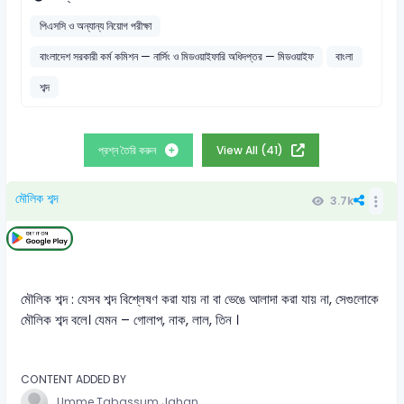
পিএসসি ও অন্যান্য নিয়োগ পরীক্ষা
বাংলাদেশ সরকারী কর্ম কমিশন — নার্সিং ও মিডওয়াইফারি অধিদপ্তর — মিডওয়াইফ
বাংলা
শব্দ
প্রশ্ন তৈরি করুন
View All (41)
মৌলিক শব্দ
3.7k
মৌলিক শব্দ : যেসব শব্দ বিশ্লেষণ করা যায় না বা ভেঙে আলাদা করা যায় না, সেগুলোকে
মৌলিক শব্দ বলে। যেমন – গোলাপ, নাক, লাল, তিন ।
CONTENT ADDED BY
Umme Tabassum Jahan