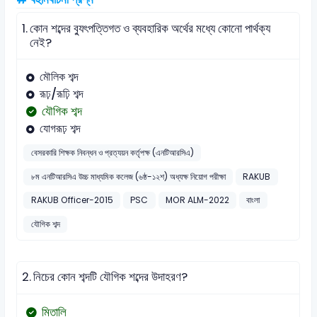
1.
কোন শব্দের ব্যুৎপত্তিগত ও ব্যবহারিক অর্থের মধ্যে কোনো পার্থক্য
নেই?
মৌলিক শব্দ
রূঢ়/রূঢ়ি শব্দ
যৌগিক শব্দ
যোগরূঢ় শব্দ
বেসরকারি শিক্ষক নিবন্ধন ও প্রত্যয়ন কর্তৃপক্ষ (এনটিআরসিএ)
৮ম এনটিআরসিএ উচ্চ মাধ্যমিক কলেজ (৬ষ্ঠ-১২শ) অধ্যক্ষ নিয়োগ পরীক্ষা
RAKUB
RAKUB Officer-2015
PSC
MOR ALM-2022
বাংলা
যৌগিক শব্দ
2.
নিচের কোন শব্দটি যৌগিক শব্দের উদাহরণ?
মিতালি