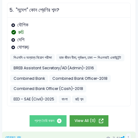
5.
"সন্দেশ" কোন শ্রেণির শব্দ?
যৌগিক
রুঢি
দেশি
যোগরুঢ়
পিএসসি ও অন্যান্য নিয়োগ পরীক্ষা
ডাক জীবন বীমা, পূর্বাঞ্চল, ঢাকা — পিএলআই একাউন্টেন্ট
BREB Assistant Secretary/AD (Admin)-2016
Combined Bank
Combined Bank Officer-2018
Combined Bank Officer (Cash)-2018
EED – SAE (Civil)-2025
বাংলা
রূঢ়ি শব্দ
প্রশ্ন তৈরি করুন
View All (11)
যোগরূঢ় শব্দ