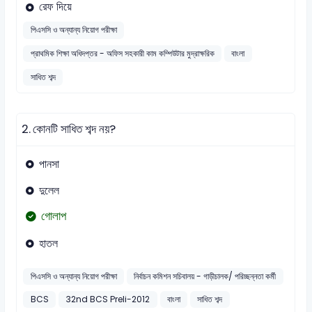
রেফ দিয়ে
পিএসসি ও অন্যান্য নিয়োগ পরীক্ষা
প্রাথমিক শিক্ষা অধিদপ্তর - অফিস সহকারী কাম কম্পিউটার মুদ্রাক্ষরিক
বাংলা
সাধিত শব্দ
2.
কোনটি সাধিত শব্দ নয়?
পানসা
দুলেল
গোলাপ
হাতল
পিএসসি ও অন্যান্য নিয়োগ পরীক্ষা
নির্বাচন কমিশন সচিবালয় - গাড়ীচালক/ পরিচ্ছন্নতা কর্মী
BCS
32nd BCS Preli-2012
বাংলা
সাধিত শব্দ