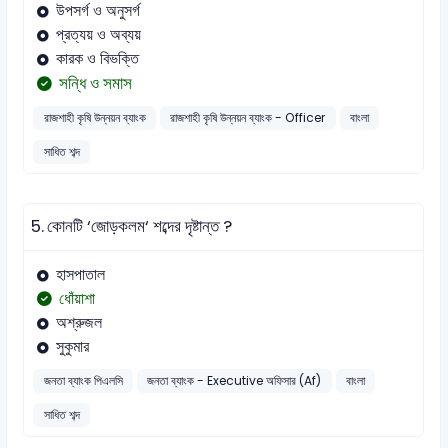
উপসর্গ ও অনুসর্গ
প্রত্যয় ও অব্যয়
কারক ও বিভক্তি
সন্ধি ও সমাস
রাজশাহী কৃষি উন্নয়ন ব্যাংক
রাজশাহী কৃষি উন্নয়ন ব্যাংক - Officer
বাংলা
সাধিত শব্দ
5.
কোনটি ‘জোড়কলম‘ শব্দের দৃষ্টান্ত ?
হাসপাতাল
ধোঁয়াশা
অশ্রুজল
সুকুমার
জনতা ব্যাংক পিএলসি
জনতা ব্যাংক - Executive অফিসার (Af)
বাংলা
সাধিত শব্দ