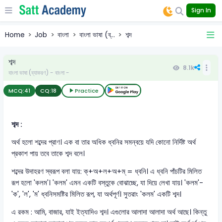
Sign In
Home
Job
বাংলা
বাংলা ভাষা (ব্...
শব্দ
শব্দ
8.1k
বাংলা ভাষা (ব্যাকরণ) - বাংলা -
MCQ:
41
CQ:
18
Practice
শব্দ :
অর্থ হলো শব্দের প্রাণ। এক বা তার অধিক ধ্বনির সমন্বয়ে যদি কোনো নির্দিষ্ট অর্থ
প্রকাশ পায় তবে তাকে শব্দ বলে।
শব্দের উদাহরণ স্বরূপ বলা যায়: ক্+অ+ল+অ+ম্ = ধ্বনি। এ ধ্বনি পাঁচটির মিলিত
রূপ হলো 'কলম'। 'কলম' এমন একটি বস্তুকে বোঝাচ্ছে, যা দিয়ে লেখা যায়। 'কলম'-
'ক', 'ল', 'ম' ধ্বনিসমষ্টির মিলিত রূপ, যা অর্থপূর্ণ। সুতরাং 'কলম' একটি শব্দ।
এ রকম : আমি, বাজার, যাই ইত্যাদিও শব্দ। এগুলোর আলাদা আলাদা অর্থ আছে। কিন্তু