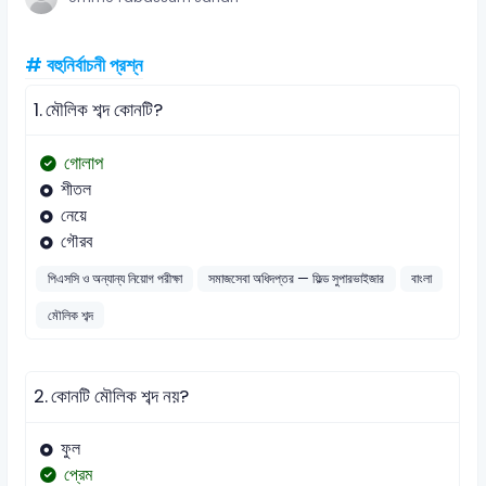
# বহুনির্বাচনী প্রশ্ন
1.
মৌলিক শব্দ কোনটি?
গোলাপ
শীতল
নেয়ে
গৌরব
পিএসসি ও অন্যান্য নিয়োগ পরীক্ষা
সমাজসেবা অধিদপ্তর — ফিল্ড সুপারভাইজার
বাংলা
মৌলিক শব্দ
2.
কোনটি মৌলিক শব্দ নয়?
ফুল
প্রেম