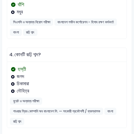
বাঁশি
মধুর
পিএসসি ও অন্যান্য নিয়োগ পরীক্ষা
বাংলাদেশ পর্যটন কর্পোরেশন - হিসাব রক্ষণ কর্মকর্তা
বাংলা
রূঢ়ি শব্দ
4.
কোনটি রূঢ়ি শব্দ?
হস্তী
জলদ
চিকামারা
দৌহিত্র
বুয়েট ও অন্যান্য পরীক্ষা
পাওয়ার গ্রিড কোম্পানি অব বাংলাদেশ লি. — সহকারী প্রকৌশলী / ব্যবস্থাপক
বাংলা
রূঢ়ি শব্দ