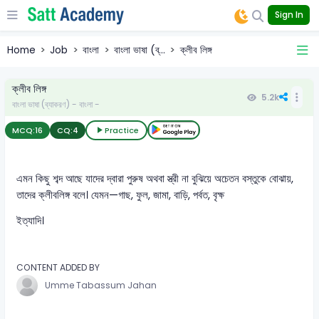
Sign In
Home
Job
বাংলা
বাংলা ভাষা (ব্...
ক্লীব লিঙ্গ
ক্লীব লিঙ্গ
5.2k
বাংলা ভাষা (ব্যাকরণ) - বাংলা -
MCQ:
16
CQ:
4
Practice
এমন কিছু শব্দ আছে যাদের দ্বারা পুরুষ অথবা স্ত্রী না বুঝিয়ে অচেতন বস্তুকে বোঝায়,
তাদের ক্লীবলিঙ্গ বলে। যেমন—গাছ, ফুল, জামা, বাড়ি, পর্বত, বৃক্ষ
ইত্যাদি।
CONTENT ADDED BY
Umme Tabassum Jahan