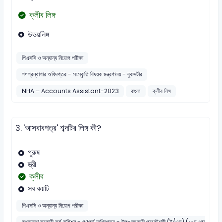
ক্লীব লিঙ্গ
উভয়লিঙ্গ
পিএসসি ও অন্যান্য নিয়োগ পরীক্ষা
গণগ্রন্থাগার অধিদপ্তর - সংস্কৃতি বিষয়ক মন্ত্রণালয় - বুকসর্টার
NHA – Accounts Assistant-2023
বাংলা
ক্লীব লিঙ্গ
3.
'আসবাবপত্র' শব্দটির লিঙ্গ কী?
পুরুষ
স্ত্রী
ক্লীব
সব কয়টি
পিএসসি ও অন্যান্য নিয়োগ পরীক্ষা
বাংলাদেশ সরকারী কর্ম কমিশন - গণপূর্ত অধিদপ্তর - উপ-সহকারী প্রকৌশলী (ই/এম) (১০ম গ্রেড)