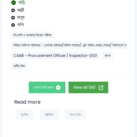
গাড়ি
মন্ত্রী
মানুষ
পাখি
পিএসসি ও অন্যান্য নিয়োগ পরীক্ষা
নির্বাচন কমিশন সচিবালয় - ডেসপাচ রাইডার/অফিস সহায়ক/ রেন্ট হাউজ কেয়ার টেকার/ নিরাপত্তা প্রহরী
CAAB – Procurement Officer / Inspector-2021
বাংলা
ক্লীব লিঙ্গ
প্রশ্ন তৈরি করুন
View All (16)
Read more
পুংলিঙ্গ
স্ত্রীলিঙ্গ
উভয় লিঙ্গ