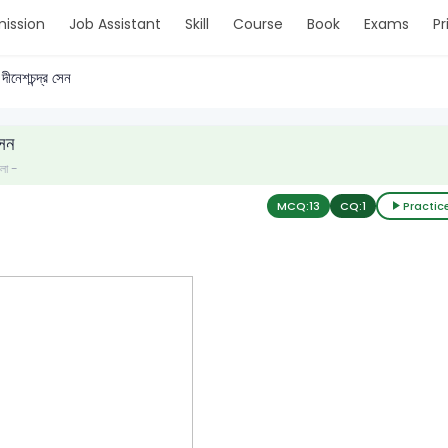
ission
Job Assistant
Skill
Course
Book
Exams
Pr
দীনেশচন্দ্র সেন
সেন
ংলা -
MCQ:
13
CQ:
1
Practic