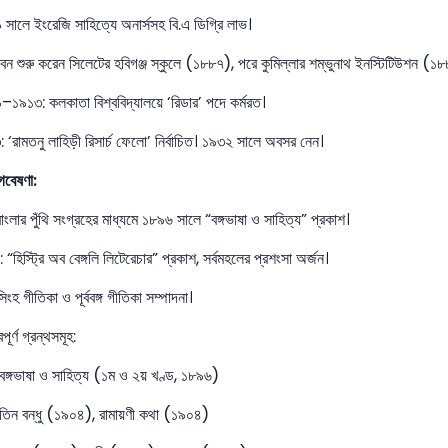
সালে ইংরেজি সাহিত্যে অনার্সসহ বি.এ ডিগ্রি লাভ।
ীবন শুরু করেন সিলেটের হবিগঞ্জ স্কুলে (১৮৮৭), পরে কুমিল্লার শম্ভুনাথ ইনস্টিটিউশন (১
১৯১৩: কলকাতা বিশ্ববিদ্যালয়ে ‘রিডার’ পদে কর্মরত।
 ‘রামতনু লাহিড়ী রিসার্চ ফেলো’ নির্বাচিত। ১৯৩২ সালে অবসর নেন।
গবেষণা:
বাংলার পুঁথি সংগ্রহের মাধ্যমে ১৮৯৬ সালে “বঙ্গভাষা ও সাহিত্য” প্রকাশ।
 “হিস্ট্রি অব বেঙ্গলি লিটেরেচার” প্রকাশ, সর্বমহলের প্রশংসা অর্জন।
িংহ গীতিকা ও পূর্ববঙ্গ গীতিকা সম্পাদনা।
বপূর্ণ গ্রন্থসমূহ:
বঙ্গভাষা ও সাহিত্য (১ম ও ২য় খণ্ড, ১৮৯৬)
তিন বন্ধু (১৯০৪), রামায়ণী কথা (১৯০৪)