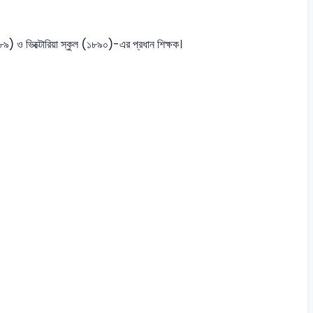
৮৮৯) ও ভিক্টোরিয়া স্কুল (১৮৯০)-এর প্রধান শিক্ষক।