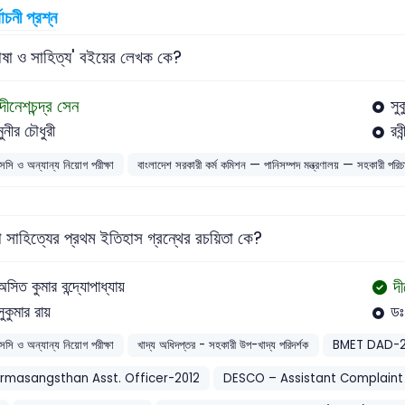
বাচনী প্রশ্ন
ভাষা ও সাহিত্য' বইয়ের লেখক কে?
দীনেশচন্দ্র সেন
সু
মুনীর চৌধুরী
রবী
সসি ও অন্যান্য নিয়োগ পরীক্ষা
বাংলাদেশ সরকারী কর্ম কমিশন — পানিসম্পদ মন্ত্রণালয় — সহকারী পরি
া সাহিত্যের প্রথম ইতিহাস গ্রন্থের রচয়িতা কে?
দী
অসিত কুমার বন্দ্যোপাধ্যায়
সুকুমার রায়
ডঃ
সসি ও অন্যান্য নিয়োগ পরীক্ষা
খাদ্য অধিদপ্তর - সহকারী উপ-খাদ্য পরিদর্শক
BMET DAD-
rmasangsthan Asst. Officer-2012
DESCO – Assistant Complaint 