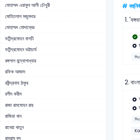
মোহাম্মদ এয়াকুব আলী চৌধুরী
# বহুনির্
মোহিতলাল মজুমদার
1.
'বঙ্গ
মোহাম্মদ মোদাব্বের
যতীন্দ্রমোহন বাগচী
যতীন্দ্রমোহন ভট্টাচার্য
পিএ
রঙ্গলাল বন্দ্যোপাধ্যায়
রফিক আজাদ
2.
বাংল
রবীন্দ্রনাথ ঠাকুর
রশীদ করীম
রাজা রামমোহন রায়
রাজিয়া খান
পিএ
রাবেয়া খাতুন
Ka
রামরাম বসু