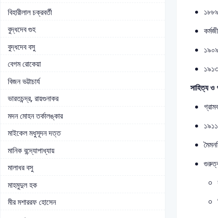
১৮৮৯ 
বিহারীলাল চক্রবর্তী
বুদ্ধদেব গুহ
কর্মজ
বুদ্ধদেব বসু
১৯০৯–
বেগম রোকেয়া
১৯১৩:
বিজন ভট্টাচার্য
সাহিত্য ও 
ভারতচন্দ্র, রায়গুনাকর
গ্রাম
মদন মোহন তর্কালঙ্কার
১৯১১:
মাইকেল মধুসূদন দত্ত
মৈমনস
মানিক বন্দ্যোপাধ্যায়
গুরুত্
মালাধর বসু
মাহমুদুল হক
মীর মশাররফ হোসেন