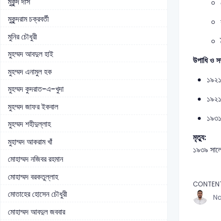
মুকুন্দ দাস
মুকুন্দরাম চক্রবর্তী
মুনির চৌধুরী
মুহম্মদ আবদুল হাই
উপাধি ও সম
মুহম্মদ এনামুল হক
১৯২১:
মুহম্মদ কুদরাত-এ-খুদা
১৯২১:
মুহম্মদ জাফর ইকবাল
১৯৩১:
মুহম্মদ শহীদুল্লাহ
মৃত্যু:
মুহাম্মদ আকরাম খাঁ
১৯৩৯ সালের
মোহাম্মদ নজিবর রহমান
মোহাম্মদ বরকতুল্লাহ
CONTEN
মোতাহের হোসেন চৌধুরী
Na
মোহাম্মদ আবদুল জববার