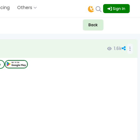
icing
Others
Sign In
Back
1.6k
e