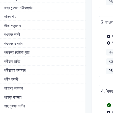
PB
রুদ্র মুহম্মদ শহীদুল্লাহ
লালন শাহ
3.
বাংল
লীলা মজুমদার
শওকত আলী
শওকত ওসমান
শরৎচন্দ্র চট্টোপাধ্যায়
পিএ
শহীদুল জহির
Ka
শহীদুল্লা কায়সার
PB
শহীদ কাদরী
শান্তনু কায়সার
4.
'বঙ্
শামসুর রাহমান
শাহ মুহম্মদ সগীর