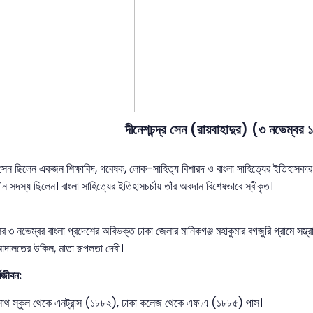
দীনেশচন্দ্র সেন (রায়বাহাদুর) (৩ নভেম্
র সেন ছিলেন একজন শিক্ষাবিদ, গবেষক, লোক-সাহিত্য বিশারদ ও বাংলা সাহিত্যের ইতিহাসকার। 
লীন সদস্য ছিলেন। বাংলা সাহিত্যের ইতিহাসচর্চায় তাঁর অবদান বিশেষভাবে স্বীকৃত।
৩ নভেম্বর বাংলা প্রদেশের অবিভক্ত ঢাকা জেলার মানিকগঞ্জ মহাকুমার বগজুরি গ্রামে সম্ভ্রান্
 আদালতের উকিল, মাতা রূপলতা দেবী।
্মজীবন:
নাথ স্কুল থেকে এনট্রান্স (১৮৮২), ঢাকা কলেজ থেকে এফ.এ (১৮৮৫) পাস।