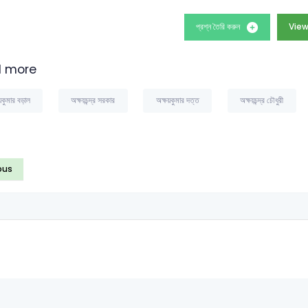
প্রশ্ন তৈরি করুন
View
 more
়কুমার বড়াল
অক্ষয়চন্দ্র সরকার
অক্ষয়কুমার দত্ত
অক্ষয়চন্দ্র চৌধুরী
ous