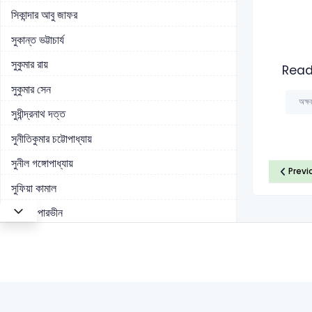
সিকান্দার আবু জাফর
সুকান্ত ভট্টাচার্য
সুকুমার রায়
Read
সুকুমার সেন
অক্ষয
সুধীন্দ্রনাথ দত্ত
সুনীতিকুমার চট্টোপাধ্যায়
সুনীল গঙ্গোপাধ্যায়
Previ
সুফিয়া কামাল
সেলিনা পারভীন
সেলিম আল দীন
সেলিনা হোসেন
সৈয়দ আলী আহসান
সৈয়দ ওয়ালিউল্লাহ