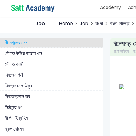
Academy
Adm
তারাশঙ্কর বন্দ্যোপাধ্যায়
তিলোত্তমা মজুমদার
Job
Home
Job
বাংলা
বাংলা সাহিত্য
দীনবন্ধু মিত্র
দীনেশচন্দ্র সেন
দীনেশচন্দ্র 
বাংলা সাহিত্য - বা
দৌলত উজির বাহরাম খান
দৌলত কাজী
দ্বিজেন শর্মা
দ্বিজেন্দ্রনাথ ঠাকুর
দ্বিজেন্দ্রলাল রায়
নির্মলেন্দু গুণ
নীলিমা ইব্রাহিম
নুরুল মোমেন