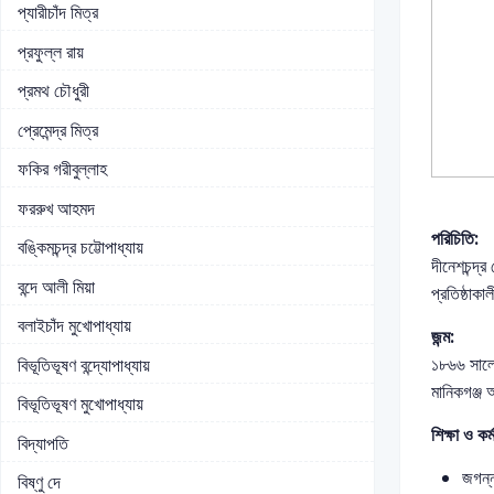
প্যারীচাঁদ মিত্র
প্রফুল্ল রায়
প্রমথ চৌধুরী
প্রেমেন্দ্র মিত্র
ফকির গরীবুল্লাহ
ফররুখ আহমদ
পরিচিতি:
বঙ্কিমচন্দ্র চট্টোপাধ্যায়
দীনেশচন্দ্
বন্দে আলী মিয়া
প্রতিষ্ঠাকা
বলাইচাঁদ মুখোপাধ্যায়
জন্ম:
১৮৬৬ সালের 
বিভূতিভূষণ বন্দ্যোপাধ্যায়
মানিকগঞ্জ
বিভূতিভূষণ মুখোপাধ্যায়
শিক্ষা ও কর
বিদ্যাপতি
জগন্
বিষ্ণু দে