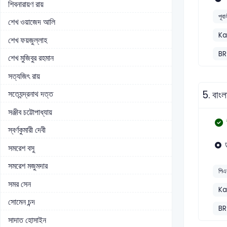
শিবনারায়ণ রায়
পূব
শেখ ওয়াজেদ আলি
Ka
শেখ ফয়জুল্লাহ
BR
শেখ মুজিবুর রহমান
সত্যজিৎ রায়
5.
বাংল
সত্যেন্দ্রনাথ দত্ত
সঞ্জীব চট্টোপাধ্যায়
স্বর্ণকুমারী দেবী
সমরেশ বসু
সমরেশ মজুমদার
পিএ
সমর সেন
Ka
সোমেন চন্দ
BR
সাদাত হোসাইন