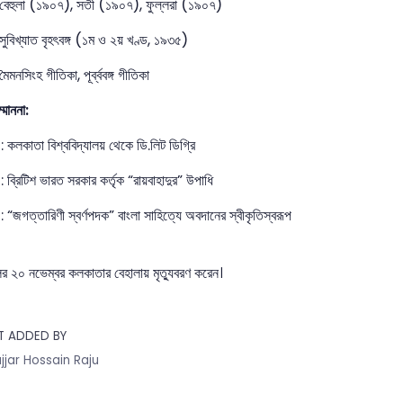
বেহুলা (১৯০৭), সতী (১৯০৭), ফুল্লরা (১৯০৭)
সুবিখ্যাত বৃহৎবঙ্গ (১ম ও ২য় খণ্ড, ১৯৩৫)
মৈমনসিংহ গীতিকা, পূর্ব্ববঙ্গ গীতিকা
্মাননা:
 কলকাতা বিশ্ববিদ্যালয় থেকে ডি.লিট ডিগ্রি
 ব্রিটিশ ভারত সরকার কর্তৃক “রায়বাহাদুর” উপাধি
 “জগত্তারিণী স্বর্ণপদক” বাংলা সাহিত্যে অবদানের স্বীকৃতিস্বরূপ
 ২০ নভেম্বর কলকাতার বেহালায় মৃত্যুবরণ করেন।
T ADDED BY
jjar Hossain Raju