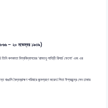
বর ১৮৬৬ – ২০ নভেম্বর ১৯৩৯)
তিনি কলকাতা বিশ্ববিদ্যালয়ের ‘রামতনু লাহিড়ী রিসার্চ ফেলো’ এবং এর
ত বাঙালি বৈদ্যব্রাহ্মণ পরিবারে জন্মগ্রহণ করেন। পিতা ঈশ্বরচন্দ্র সেন ঢাকার