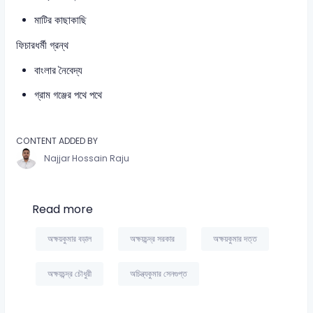
মাটির কাছাকাছি
ফিচারধর্মী গ্রন্থ
বাংলার নৈবেদ্য
গ্রাম গঞ্জের পথে পথে
CONTENT ADDED BY
Najjar Hossain Raju
Read more
অক্ষয়কুমার বড়াল
অক্ষয়চন্দ্র সরকার
অক্ষয়কুমার দত্ত
অক্ষয়চন্দ্র চৌধুরী
অচিন্ত্যকুমার সেনগুপ্ত