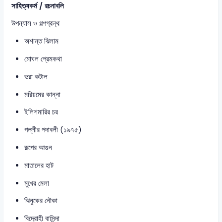
সাহিত্যকর্ম / রচনাবলি
উপন্যাস ও গল্পগ্রন্থ
অশান্ত ঝিলাম
মোঘল প্রেমকথা
ভরা কটাল
মরিয়মের কান্না
ইলিশমারির চর
পল্লীর পদাবলী (১৯৭৫)
রূপের আগুন
মাতালের হাট
মুখের মেলা
ঝিনুকের নৌকা
বিদ্রোহী বাসিন্দা