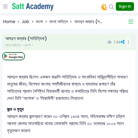
Sign In
Home
Job
বাংলা
বাংলা সাহিত্য
আবদুল জব্বার (স...
আবদুল জব্বার (সাহিত্যিক)
1.6k
বাংলা সাহিত্য - বাংলা -
আবদুল জব্বার ছিলেন একজন বাঙালি সাহিত্যিক ও সাংবাদিক। দারিদ্র্যপীড়িত সাধারণ
মানুষের জীবন, বিশেষত বাংলার পল্লীজীবনের বাস্তব ও মমতাময় রূপায়ণ তাঁর
সাহিত্যের প্রধান বৈশিষ্ট্য। ফিচারধর্মী রচনায় ও কথাচিত্রে তিনি বিশেষ দক্ষতার পরিচয়
দেন। তিনি ‘অশোক’ ও ‘ফিরদৌসী’ ছদ্মনামেও লিখতেন।
জন্ম ও মৃত্যু
আবদুল জব্বার জন্মগ্রহণ করেন ৩০ এপ্রিল ১৯৩৪ সালে, পশ্চিমবঙ্গের দক্ষিণ চব্বিশ
পরগনা জেলার সাতগাছিয়া থানার নোদাখালি গ্রামে। তিনি ৩০ নভেম্বর ২০০৯ সালে
মৃত্যুবরণ করেন।