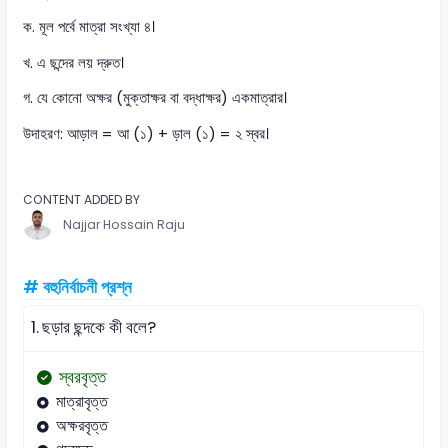
ক. মূল পর্বে মাত্রা সংখ্যা ৪।
খ. এ ছন্দের লয় দ্রুত।
গ. যে কোনো অক্ষর (মুক্তাক্ষর বা বদ্ধাক্ষর) একমাত্রার।
উদাহরণ: আড়াল = আ (১) + ড়াল (১) = ২ স্বর।
CONTENT ADDED BY
Najjar Hossain Raju
# বহুনির্বাচনী প্রশ্ন
1.
ছড়ার ছন্দকে কী বলে?
স্বরবৃত্ত
মাত্রাবৃত্ত
অক্ষরবৃত্ত