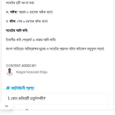
সনেটের দুটি অংশ। যথা:
ক.
অষ্টক:
প্রথম ৮ চরণকে অষ্টক বলে।
খ.
ষটক:
শেষ ৬ চরণকে ষটক বলে।
সনেটের আদি কবি:
ইতালীয় কবি পেত্রার্ক এ ধারার আদি কবি।
বাংলা সাহিত্যে অমিত্রাক্ষর ছন্দের ও সনেটের প্রচলন ঘটান মাইকেল মধুসূদন দত্ত।
CONTENT ADDED BY
Najjar Hossain Raju
# বহুনির্বাচনী প্রশ্ন
1.
কোন কবিতাটি চতুর্দশপদী?
সোনার তরী