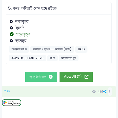
5.
'কবর' কবিতাটি কোন ছন্দে রচিত?
অক্ষরবৃত্ত
ত্রিপদি
মাত্রাবৃত্ত
স্বরবৃত্ত
সমন্বিত ব্যাংক
সমন্বিত ৭ ব্যাংক — অফিসার (ক্যাশ)
BCS
49th BCS Preli-2025
বাংলা
মাত্রাবৃত্ত ছন্দ
প্রশ্ন তৈরি করুন
View All (11)
পয়ার
461