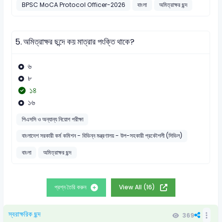
BPSC MoCA Protocol Officer-2026
বাংলা
অমিত্রাক্ষর ছন্দ
5.
অমিত্রাক্ষর ছন্দে কয় মাত্রার পংক্তি থাকে?
৬
৮
১৪
১৬
পিএসসি ও অন্যান্য নিয়োগ পরীক্ষা
বাংলাদেশ সরকারী কর্ম কমিশন - বিভিন্ন মন্ত্রণালয় - উপ-সহকারী প্রকৌশলী (সিভিল)
বাংলা
অমিত্রাক্ষর ছন্দ
প্রশ্ন তৈরি করুন
View All (16)
স্বরাক্ষরিক ছন্দ
369