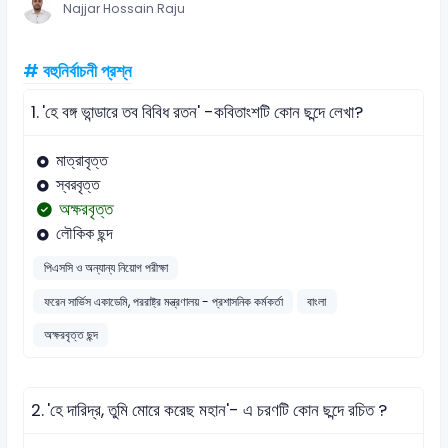
Najjar Hossain Raju
# বহুনির্বাচনী প্রশ্ন
1.
'হে বঙ্গ ভান্ডারে তব বিবিধ রতন' -কবিতাংশটি কোন ছন্দে লেখা?
মাত্রাবৃত্ত
স্বরবৃত্ত
অক্ষরবৃত্ত
লৌকিক ছন্দ
পিএসসি ও অন্যান্য নিয়োগ পরীক্ষা
ফরেন সার্ভিস একাডেমি, পররাষ্ট্র মন্ত্রণালয় - প্রশাসনিক কর্মকর্তা
বাংলা
অক্ষরবৃত্ত ছন্দ
2.
'হে দারিদ্র, তুমি মোরে করেছ মহান'- এ চরণটি কোন ছন্দে রচিত ?