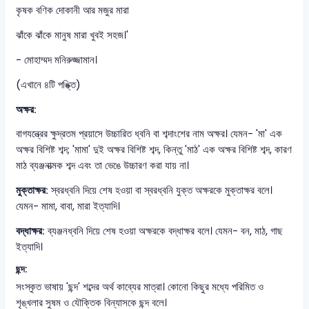
কৃষক বণিক দোকানী আর মজুর মারা
ঝাঁকে ঝাঁকে মানুষ মারা খুবই সহজ।'
- মোহাম্মদ মনিরুজ্জামান।
(এখানে ৪টি পঙ্ক্তি)
অক্ষর:
বাগযন্ত্রের ক্ষুদ্রতম প্রয়াসে উচ্চারিত ধ্বনি বা শব্দাংশের নাম অক্ষর। যেমন- 'মা' এক
অক্ষর বিশিষ্ট শব্দ; 'মামা' দুই অক্ষর বিশিষ্ট শব্দ, কিন্তু 'মাঠ' এক অক্ষর বিশিষ্ট শব্দ, কারণ
মাঠ ব্যঞ্জনাত্মক শব্দ এবং তা ভেঙে উচ্চারণ করা যায় না।
মুক্তাক্ষর:
স্বরধ্বনি দিয়ে শেষ হওয়া বা স্বরধ্বনি যুক্ত অক্ষরকে মুক্তাক্ষর বলে।
যেমন- মামা, বাবা, মারা ইত্যাদি।
বদ্ধাক্ষর:
ব্যঞ্জনধ্বনি দিয়ে শেষ হওয়া অক্ষরকে বদ্ধাক্ষর বলে। যেমন- বন, মাঠ, গাছ
ইত্যাদি।
ছন্দ:
সংস্কৃত ভাষায় 'ছন্দ' শব্দের অর্থ কাব্যের মাত্রা। কোনো কিছুর মধ্যে পরিমিত ও
শৃঙ্খলার সুষম ও যৌক্তিক বিন্যাসকে ছন্দ বলে।