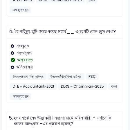
অক্ষরবৃত্ত ছন্দ
4.
'হে দারিদ্র্য, তুমি মোরে করেছ মহান'__ এ চরণটি কোন ছন্দে লেখা?
স্বরবৃত্ত
সত্তাবৃত্ত
অক্ষরবৃত্ত
অমিত্রাক্ষর
উপজেলা/থানা শিক্ষা অফিসার
উপজেলা/থানা শিক্ষা অফিসার
PSC
DTE – Accountant-2021
DLRS – Chainman-2025
বাংলা
অক্ষরবৃত্ত ছন্দ
5.
হৃদয় মাঝে মেঘ উদয় করি । নয়নের মাঝে ঝরিল বারি ।- এখানে কি
ধরনের অলঙ্কার -এর প্রয়োগ হয়েছে?