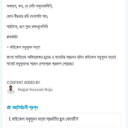
অকালে, কহ, হে দেবি অমৃতভাষিণি,
কোন বীরবরে রবি সেনাপতি পদে,
পাঠাইলা, রণে পুনঃ রক্ষঃকুলনিধি
রাঘবারি।
- মাইকেল মধুসূদন দত্ত
বাংলা সাহিত্যে অমিত্রাক্ষর ছন্দের ও সনেটের প্রচলন ঘটান মাইকেল মধুসূদন দত্ত।
সনেটে মধুসূদনের প্রবল দেশপ্রেম প্রকাশ পেয়েছে।
CONTENT ADDED BY
Najjar Hossain Raju
# বহুনির্বাচনী প্রশ্ন
1.
মাইকেল মধুসূদন দত্ত প্রবর্তিত ছন্দ কোনটি?