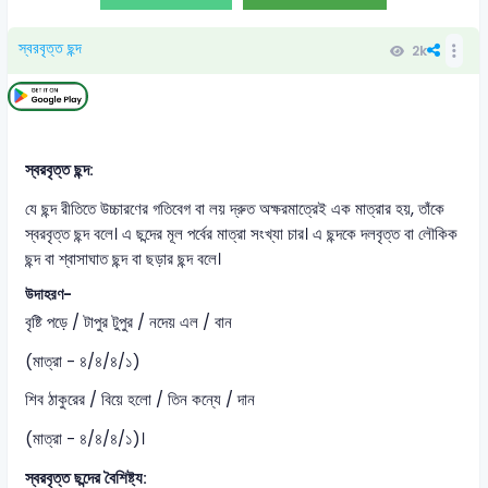
স্বরবৃত্ত ছন্দ
2k
স্বরবৃত্ত ছন্দ:
যে ছন্দ রীতিতে উচ্চারণের গতিবেগ বা লয় দ্রুত অক্ষরমাত্রেই এক মাত্রার হয়, তাঁকে
স্বরবৃত্ত ছন্দ বলে। এ ছন্দের মূল পর্বের মাত্রা সংখ্যা চার। এ ছন্দকে দলবৃত্ত বা লৌকিক
ছন্দ বা শ্বাসাঘাত ছন্দ বা ছড়ার ছন্দ বলে।
উদাহরণ-
বৃষ্টি পড়ে / টাপুর টুপুর / নদেয় এল / বান
(মাত্রা - ৪/৪/৪/১)
শিব ঠাকুরের / বিয়ে হলো / তিন কন্যে / দান
(মাত্রা - ৪/৪/৪/১)।
স্বরবৃত্ত ছন্দের বৈশিষ্ট্য: