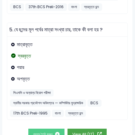
BCS
37th BCS Preli-2016
বাংলা
স্বরবৃত্ত ছন্দ
5.
যে ছন্দের মূল পর্বের মাত্রা সংখ্যা চার, তাকে কী বলা হয় ?
মাত্রাবৃত্ত
স্বরবৃত্ত
পয়ার
অপবৃত্ত
পিএসসি ও অন্যান্য নিয়োগ পরীক্ষা
স্থানীয় সরকার প্রকৌশল অধিদপ্তর — কম্পিউটার মুদ্রাক্ষরিক
BCS
17th BCS Preli-1995
বাংলা
স্বরবৃত্ত ছন্দ
প্রশ্ন তৈরি করুন
View All (17)