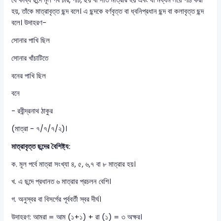
যে কাব্য ছন্দে মূল পর্ব চার, পাঁচ, ছয় বা সাত মাত্রার হয় এবং যা মধ্যম লয়ে পাঠ করা
হয়, তাঁকে মাত্রাবৃত্ত ছন্দ বলে। এ ছন্দকে বর্ণবৃত্ত বা ধ্বনিপ্রধান ছন্দ বা কলাবৃত্ত ছন্দ
বলে। উদাহরণ-
সোনার পাখি ছিল
সোনার খাঁচাটিতে
বনের পাখি ছিল
বনে
- রবীন্দ্রনাথ ঠাকুর
(মাত্রা - ৭/৭/৭/২)।
মাত্রাবৃত্ত ছন্দের বৈশিষ্ট্য:
ক. মূল পর্বে মাত্রা সংখ্যা ৪, ৫, ৬,৭ বা ৮ মাত্রার হয়।
খ. এ ছন্দে প্রধানত ৬ মাত্রার প্রচলন বেশি।
গ. অনুস্বর বা বিসর্গের পূর্ববর্তী স্বর দীর্ঘ।
উদাহরণ: আমরা = আম (১+১) + রা (১) = ৩ অক্ষর।