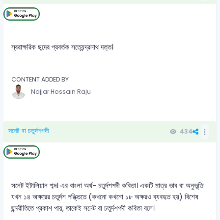
স্বরাক্ষরিক ছন্দের প্রবর্তক সত্যেন্দ্রনাথ দত্ত।
CONTENT ADDED BY
Najjar Hossain Raju
সনেট বা চতুর্দশপদী
434
সনেট ইটালিয়ান শব্দ। এর বাংলা অর্থ- চতুর্দশপদী কবিতা। একটি মাত্র ভাব বা অনুভূতি
যখন ১৪ অক্ষরের চতুর্দশ পঙ্ক্তিতে (কখনো কখনো ১৮ অক্ষরও ব্যবহৃত হয়) বিশেষ
ছন্দরীতিতে প্রকাশ পায়, তাকেই সনেট বা চতুর্দশপদী কবিতা বলে।