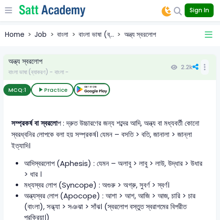
Sign In
Home
Job
বাংলা
বাংলা ভাষা (ব্...
অন্ত্য স্বরলোপ
অন্ত্য স্বরলোপ
2.2k
বাংলা ভাষা (ব্যাকরণ) - বাংলা -
MCQ:
1
Practice
সম্প্রকর্ষ বা স্বরলো
প : দ্রুত উচ্চারণের জন্য শব্দের আদি, অন্ত্য বা মধ্যবর্তী কোনো
স্বরধ্বনির লোপকে বলা হয় সম্প্রকর্ষ। যেমন – বসতি > বতি, জানালা > জান্‌লা
ইত্যাদি।
আদিস্বরলোপ (Aphesis) : যেমন – অলাবু > লাবু > লাউ, উদ্ধার > উধার
> ধার ।
মধ্যস্বর লোপ (Syncope) : অগুরু > অগ্রু, সুবর্ণ > স্বর্ণ।
অন্ত্যস্বর লোপ (Apocope) : আশা > আশ, আজি > আজ, চারি > চার
(বাংলা), সন্ধ্যা > সঞঝা > সাঁঝ। (স্বরলোপ বস্তুত স্বরাগমের বিপরীত
প্রক্রিয়া।)