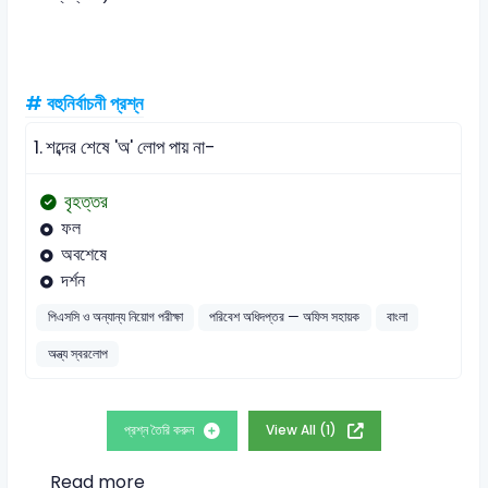
# বহুনির্বাচনী প্রশ্ন
1.
শব্দের শেষে 'অ' লোপ পায় না-
বৃহত্তর
ফল
অবশেষে
দর্শন
পিএসসি ও অন্যান্য নিয়োগ পরীক্ষা
পরিবেশ অধিদপ্তর — অফিস সহায়ক
বাংলা
অন্ত্য স্বরলোপ
প্রশ্ন তৈরি করুন
View All (1)
Read more