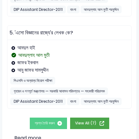
DIP Assistant Director-2011
বাংলা
আবদুল্লাহ আল মুতী শরফুদ্দিন
5.
'এসো বিজ্ঞানের রাজ্যে'র লেখক কে?
আবদুল হাই
আবদুল্লাহ আল মুতী
জাফর ইকবাল
আবু জাফর সামসুদ্দীন
পিএসসি ও অন্যান্য নিয়োগ পরীক্ষা
গৃহায়ন ও গণপূর্ত মন্ত্রণালয় — সরকারি আবাসন পরিদপ্তর — সহকারী পরিচালক
DIP Assistant Director-2011
বাংলা
আবদুল্লাহ আল মুতী শরফুদ্দিন
প্রশ্ন তৈরি করুন
View All (7)
Read more