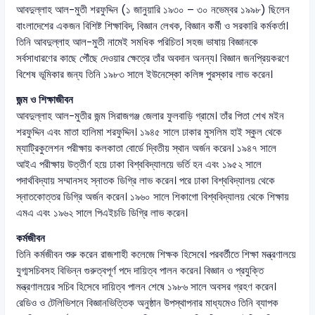
আবদুল্লাহ আল-মুতী শরফুদ্দিন (১ জানুয়ারি ১৯৩০ – ৩০ নভেম্বর ১৯৯৮) ছিলেন
বাংলাদেশের একজন বিশিষ্ট শিক্ষাবিদ, বিজ্ঞান লেখক, বিজ্ঞান কর্মী ও সরকারি কর্মকর্তা।
তিনি আবদুল্লাহ আল-মুতী নামেই সমধিক পরিচিত। সহজ ভাষায় বিজ্ঞানকে
সর্বসাধারণের কাছে পৌঁছে দেওয়ার ক্ষেত্রে তাঁর অবদান অনন্য। বিজ্ঞান জনপ্রিয়করণে
বিশেষ ভূমিকার জন্য তিনি ১৯৮৩ সালে ইউনেস্কো কলিঙ্গ পুরস্কার লাভ করেন।
জন্ম ও শিক্ষাজীবন
আবদুল্লাহ আল-মুতীর জন্ম সিরাজগঞ্জ জেলার ফুলবাড়ি গ্রামে। তাঁর পিতা শেখ মইন
শরফুদ্দিন এবং মাতা হালিমা শরফুদ্দিন। ১৯৪৫ সালে ঢাকার মুসলিম হাই স্কুল থেকে
ম্যাট্রিকুলেশন পরীক্ষায় কলকাতা বোর্ডে দ্বিতীয় স্থান অর্জন করেন। ১৯৪৭ সালে
আইএ পরীক্ষায় উত্তীর্ণ হয়ে ঢাকা বিশ্ববিদ্যালয়ে ভর্তি হন এবং ১৯৫২ সালে
পদার্থবিদ্যায় সম্মানসহ স্নাতক ডিগ্রি লাভ করেন। পরে ঢাকা বিশ্ববিদ্যালয় থেকে
স্নাতকোত্তর ডিগ্রি অর্জন করেন। ১৯৬০ সালে শিকাগো বিশ্ববিদ্যালয় থেকে শিক্ষায়
এমএ এবং ১৯৬২ সালে পিএইচডি ডিগ্রি লাভ করেন।
কর্মজীবন
তিনি কর্মজীবন শুরু করেন রাজশাহী কলেজে শিক্ষক হিসেবে। পরবর্তীতে শিক্ষা মন্ত্রণালয়ে
যুগ্মসচিবসহ বিভিন্ন গুরুত্বপূর্ণ পদে দায়িত্ব পালন করেন। বিজ্ঞান ও প্রযুক্তি
মন্ত্রণালয়ের সচিব হিসেবে দায়িত্ব পালন শেষে ১৯৮৬ সালে অবসর গ্রহণ করেন।
রেডিও ও টেলিভিশনে বিজ্ঞানভিত্তিক অনুষ্ঠান উপস্থাপনার মাধ্যমেও তিনি ব্যাপক