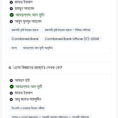
জাফর ইকবাল
হুমায়ুন আহমেদ
আবদুল্লাহ আল মুতি
আবুল মুনসুর আহমেদ
রাজশাহী কৃষি উন্নয়ন ব্যাংক
রাজশাহী কৃষি উন্নয়ন ব্যাংক - সিনিয়র অফিসার
Combined Bank
Combined Bank Officer (IT)-2008
বাংলা
আবদুল্লাহ আল মুতী শরফুদ্দিন
4.
'এসো বিজ্ঞানের রাজ্যে'র লেখক কে?
আবদুল হাই
আবদুল্লাহ আল মুতী
জাফর ইকবাল
আবু জাফর সামসুদ্দীন
পিএসসি ও অন্যান্য নিয়োগ পরীক্ষা
গৃহায়ন ও গণপূর্ত মন্ত্রণালয় — সরকারি আবাসন পরিদপ্তর — সহকারী পরিচালক