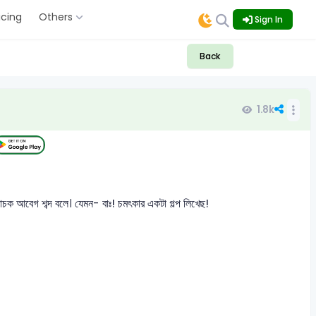
icing
Others
Sign In
Back
1.8k
বাচক আবেগ শব্দ বলে। যেমন- বাঃ! চমৎকার একটা গল্প লিখেছ!