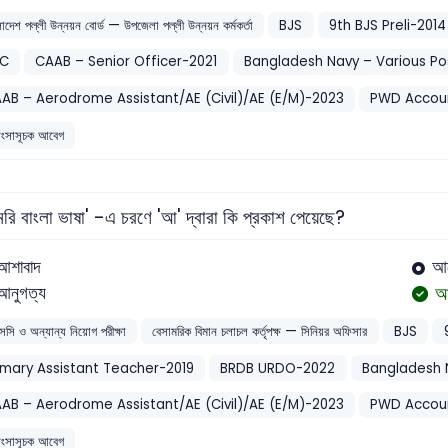
লাদেশ পল্লী উন্নয়ন বোর্ড — উপজেলা পল্লী উন্নয়ন কর্মকর্তা
BJS
9th BJS Preli-2014
SC
CAAB – Senior Officer-2021
Bangladesh Navy – Various Po
AB – Aerodrome Assistant/AE (Civil)/AE (E/M)-2023
PWD Accoun
শংসাসূচক আবেগ
রি বাংলা ভাষা' -এ চরণে 'আ' দ্বারা কি প্রকাশ পেয়েছে?
আশাবাদ
আ
আন
আনুগত্য
সসি ও অন্যান্য নিয়োগ পরীক্ষা
বেসামরিক বিমান চলাচল কর্তৃপক্ষ — সিনিয়র অফিসার
BJS
imary Assistant Teacher-2019
BRDB URDO-2022
Bangladesh 
AB – Aerodrome Assistant/AE (Civil)/AE (E/M)-2023
PWD Accoun
শংসাসূচক আবেগ