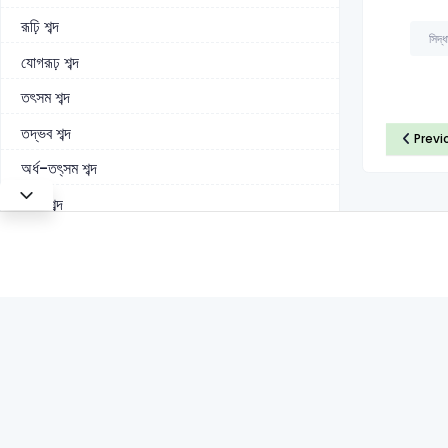
রূঢ়ি শব্দ
সিদ্
যোগরূঢ় শব্দ
তৎসম শব্দ
তদ্ভব শব্দ
Previ
অর্ধ-তৎ্সম শব্দ
দেশি শব্দ
বিদেশি শব্দ
মিশ্র শব্দ
উপসর্গ
তৎসম (সংস্কৃত) উপসর্গ
খাঁটি বাংলা উপসর্গ
বিদেশি উপসর্গ