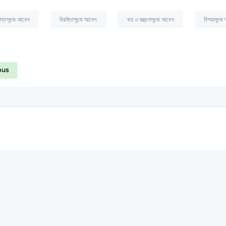
ধান্তসূচক আবেগ
বিরক্তিসূচক আবেগ
ভয় ও যন্ত্রণাসূচক আবেগ
বিস্ময়সূচক
ous