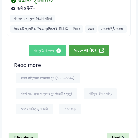
কাঙালিনী সুফিয়া বেগম
জসীম উদ্দীন
পিএসসি ও অন্যান্য নিয়োগ পরীক্ষা
পিসরকারি প্রাথমিক শিক্ষক প্রশিক্ষণ ইনস্টিটিউট — শিক্ষক
বাংলা
লোকগীতি/লোকগান
প্রশ্ন তৈরি করুন
View All (10)
Read more
বাংলা সাহিত্যের অন্ধকার যুগ (১২০১-১৩৫০)
বাংলা সাহিত্যের অন্ধকার যুগ পরবর্তী মধ্যযুগ
শ্রীকৃষ্ণকীর্তন কাব্য
বৈষ্ণব সাহিত্য/পদাবলি
মঙ্গলকাব্য
Previous
Next