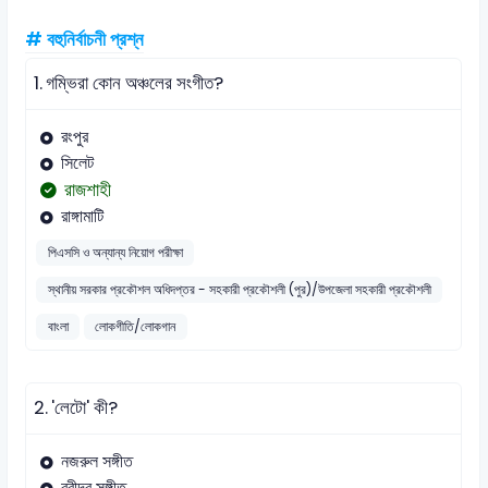
# বহুনির্বাচনী প্রশ্ন
1.
গম্ভিরা কোন অঞ্চলের সংগীত?
রংপুর
সিলেট
রাজশাহী
রাঙ্গামাটি
পিএসসি ও অন্যান্য নিয়োগ পরীক্ষা
স্থানীয় সরকার প্রকৌশল অধিদপ্তর - সহকারী প্রকৌশলী (পুর)/উপজেলা সহকারী প্রকৌশলী
বাংলা
লোকগীতি/লোকগান
2.
'লেটো' কী?
নজরুল সঙ্গীত
রবীন্দ্র সঙ্গীত