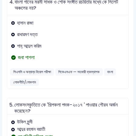
4.
বাংলা গানের মরমী সাধক ও শোক সংঙ্গীত রচয়িতার মধ্যে কে সিলেট
অঞ্চলের নয়?
হাসান রাজা
রাধারমণ দত্ত
শাহ্ আব্দুল করিম
জবা পাগলা
পিএসসি ও অন্যান্য নিয়োগ পরীক্ষা
পিকেএসএফ — সহকারী ব্যবস্থাপক
বাংলা
লোকগীতি/লোকগান
5.
লোকসংস্কৃতিতে কে 'শিল্পকলা পদক-২০১৭ ' পাওয়ার গৌরব অর্জন
করেছেন?
উকিল মুন্সী
আব্দুর রহমান বয়াতী