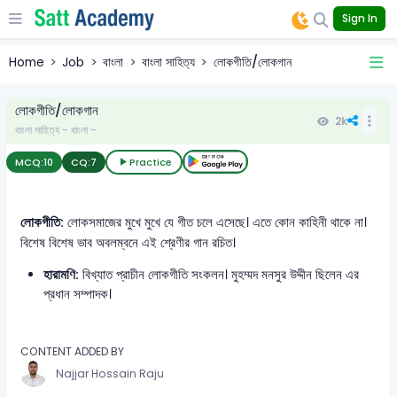
Sign In
Home
Job
বাংলা
বাংলা সাহিত্য
লোকগীতি/লোকগান
লোকগীতি/লোকগান
2k
বাংলা সাহিত্য - বাংলা -
MCQ:
10
CQ:
7
Practice
লোকগীতি:
লোকসমাজের মুখে মুখে যে গীত চলে এসেছে। এতে কোন কাহিনী থাকে না।
বিশেষ বিশেষ ভাব অবলম্বনে এই শ্রেণীর গান রচিত।
হারামণি:
বিখ্যাত প্রাচীন লোকগীতি সংকলন। মুহম্মদ মনসুর উদ্দীন ছিলেন এর
প্রধান সম্পাদক।
CONTENT ADDED BY
Najjar Hossain Raju