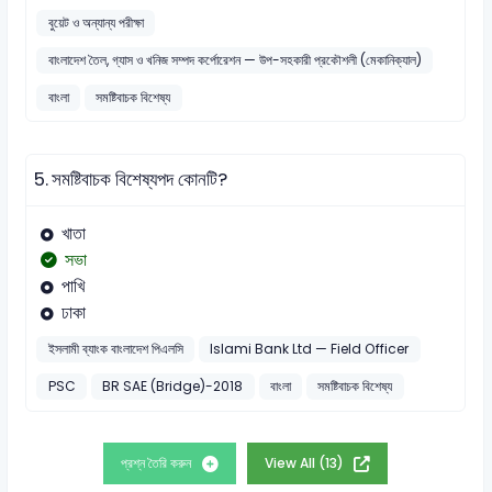
বুয়েট ও অন্যান্য পরীক্ষা
বাংলাদেশ তৈল, গ্যাস ও খনিজ সম্পদ কর্পোরেশন — উপ-সহকারী প্রকৌশলী (মেকানিক্যাল)
বাংলা
সমষ্টিবাচক বিশেষ্য
5.
সমষ্টিবাচক বিশেষ্যপদ কোনটি?
খাতা
সভা
পাখি
ঢাকা
ইসলামী ব্যাংক বাংলাদেশ পিএলসি
Islami Bank Ltd — Field Officer
PSC
BR SAE (Bridge)-2018
বাংলা
সমষ্টিবাচক বিশেষ্য
প্রশ্ন তৈরি করুন
View All (13)