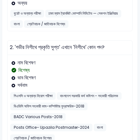
অব্যয়
বুয়েট ও অন্যান্য পরীক্ষা
ঢাকা ম্যাস ট্রানজিট কোম্পানি লিমিটেড — সেকশন ইঞ্জিনিয়ার
বাংলা
শ্রেণিবাচক / জাতিবাচক বিশেষ্য
2.
'গভীর নিশীথে প্রকৃতি সুপ্ত' এখানে 'নিশীথে' কোন পদ?
নাম বিশেষণ
বিশেষ্য
ভাব বিশেষণ
সর্বনাম
পিএসসি ও অন্যান্য নিয়োগ পরীক্ষা
বাংলাদেশ সরকারি কর্ম কমিশন - সহকারী পরিচালক
বিএডিসি অফিস সহকারী কাম-কম্পিউটার মুদ্রাক্ষরিক-2018
BADC Various Posts-2018
Posts Office– Upazila Postmaster-2024
বাংলা
শ্রেণিবাচক / জাতিবাচক বিশেষ্য