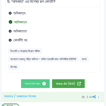
5.
‘অভিজাত’ এর বিশেষ্য রূপ কোনটি?
অভিজাত্ব
আভিজাত্য
অভিজাততা
কোনটিই নয়
পিএসসি ও অন্যান্য নিয়োগ পরীক্ষা
বাংলাদেশ পরমাণু শক্তি কমিশন - অফিস সহকারী কাম-কম্পিউটার টাইপিস্ট
বাংলা
বিশেষ্য
প্রশ্ন তৈরি করুন
View All (164)
নামবাচক / সংজ্ঞাবাচক বিশেষ্য
3.4k