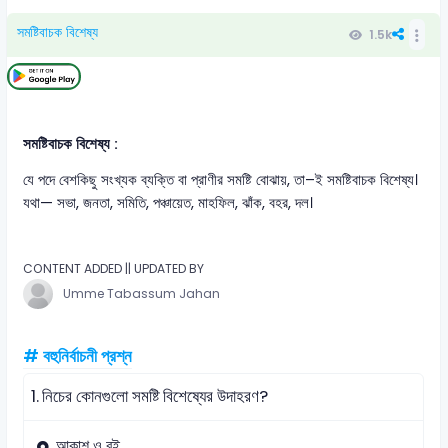
সমষ্টিবাচক বিশেষ্য
1.5k
সমষ্টিবাচক বিশেষ্য :
যে পদে বেশকিছু সংখ্যক ব্যক্তি বা প্রাণীর সমষ্টি বোঝায়, তা–ই সমষ্টিবাচক বিশেষ্য।
যথা— সভা, জনতা, সমিতি, পঞ্চায়েত, মাহফিল, ঝাঁক, বহর, দল।
CONTENT ADDED || UPDATED BY
Umme Tabassum Jahan
# বহুনির্বাচনী প্রশ্ন
1.
নিচের কোনগুলো সমষ্টি বিশেষ্যের উদাহরণ?
আকাশ ও বই