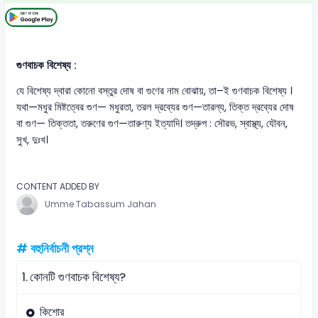
গুণবাচক বিশেষ্য :
যে বিশেষ্য দ্বারা কোনো বস্তুর দোষ বা গুণের নাম বোঝায়, তা–ই গুণবাচক বিশেষ্য ।
যথা—মধুর মিষ্টত্বের গুণ— মধুরতা, তরল দ্রব্যের গুণ—তারল্য, তিক্ত দ্রব্যের দোষ
বা গুণ— তিক্ততা, তরুণের গুণ—তারুণ্য ইত্যাদি। তদ্রুপ : সৌরভ, স্বাস্থ্য, যৌবন,
সুখ, দুঃখ।
CONTENT ADDED BY
Umme Tabassum Jahan
# বহুনির্বাচনী প্রশ্ন
1.
কোনটি গুণবাচক বিশেষ্য?
কিশোর