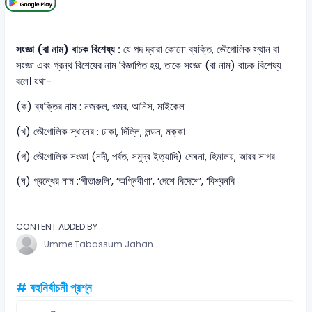
সংজ্ঞা (বা নাম) বাচক বিশেষ্য :
যে পদ দ্বারা কোনো ব্যক্তি, ভৌগোলিক স্থান বা
সংজ্ঞা এবং গ্রন্থ বিশেষের নাম বিজ্ঞাপিত হয়, তাকে সংজ্ঞা (বা নাম) বাচক বিশেষ্য
বলে। যথা-
(ক) ব্যক্তির নাম : নজরুল, ওমর, আনিস, মাইকেল
(খ) ভৌগোলিক স্থানের : ঢাকা, দিল্লি, লন্ডন, মক্কা
(গ) ভৌগোলিক সংজ্ঞা (নদী, পর্বত, সমুদ্র ইত্যাদি) মেঘনা, হিমালয়, আরব সাগর
(ঘ) গ্রন্থের নাম :‘গীতাঞ্জলি’, ‘অগ্নিবীণা’, ‘দেশে বিদেশে’, ‘বিশ্বনবি
CONTENT ADDED BY
Umme Tabassum Jahan
# বহুনির্বাচনী প্রশ্ন