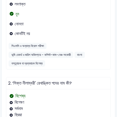
লবণাক্ত
নুন
নোনতা
কোনটিই নয়
পিএসসি ও অন্যান্য নিয়োগ পরীক্ষা
ভূমি রেকর্ড ও জরিপ অধিদপ্তর - কপিস্ট-কাম-বেঞ্চ সহকারী
বাংলা
বস্তুবাচক বা দ্রব্যবাচক বিশেষ্য
2.
‘সিক্ত নীলাম্বরী' রেখাঙ্কিত পদের নাম কী?
বিশেষ্য
বিশেষণ
সর্বনাম
ক্রিয়া