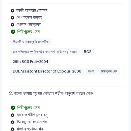
কাজী আকরাম হোসেন
শেখ আব্দুল জব্বার
গোলাম মোস্তফা
গিরিশচন্দ্র সেন
পিএসসি ও অন্যান্য নিয়োগ পরীক্ষা
ডাক অধিদপ্তর — ইন্সপেক্টর অব পোস্ট অফিসেস / সমমান
BCS
26th BCS Preli-2004
DOL Assistant Director of Labour-2006
বাংলা
গিরিশচন্দ্র সেন
2.
বাংলা ভাষায় প্রথম কোরান শরীফ অনুবাদ করেন কে?
গিরীশচন্দ্র সেন
স্যার জগদীশ চন্দ্র বসু
ঈম্বরচন্দ্র বিদ্যাসাগর
রাজা রামমোহন রায়