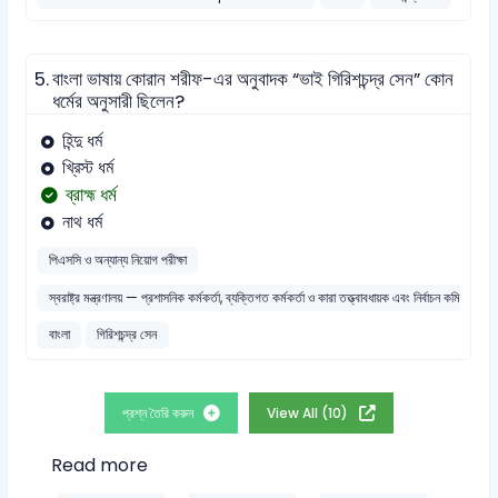
5.
বাংলা ভাষায় কোরান শরীফ-এর অনুবাদক “ভাই গিরিশচন্দ্র সেন” কোন
ধর্মের অনুসারী ছিলেন?
হিন্দু ধর্ম
খ্রিস্ট ধর্ম
ব্রাহ্ম ধর্ম
নাথ ধর্ম
পিএসসি ও অন্যান্য নিয়োগ পরীক্ষা
স্বরাষ্ট্র মন্ত্রণালয় — প্রশাসনিক কর্মকর্তা, ব্যক্তিগত কর্মকর্তা ও কারা তত্ত্বাবধায়ক এবং নির্বাচন কমিশন সচি
বাংলা
গিরিশচন্দ্র সেন
প্রশ্ন তৈরি করুন
View All (10)
Read more