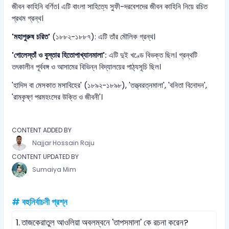
জীবন কাহিনি বর্ণিত। এটি বাংলা সাহিত্যে সুফী-দরবেশদের জীবন কাহিনি নিয়ে রচিত
প্রথম গ্রন্থ।
'মহাপুরুষ চরিত'
(১৮৮২-১৮৮৭): এটি তাঁর মৌলিক গ্রন্থ।
'গোলেস্তাঁ ও বুস্তার হিতোপাখ্যানমালা':
এটি দুই খণ্ডে বিভক্ত ছিল। গ্রন্থটি
তৎকালীন পূর্ববঙ্গ ও আসামের বিভিন্ন বিদ্যালয়ের পাঠ্যসূচি ছিল।
'হাদিস বা মেসকাত মসাবিহের' (১৮৯২-১৮৯৮), 'তত্ত্বরত্নমালা', 'বনিতা বিনোদন',
'রামকৃষ্ণ পরমহংসের উক্তি ও জীবনী'।
CONTENT ADDED BY
Najjar Hossain Raju
CONTENT UPDATED BY
Sumaiya Mim
# বহুনির্বাচনী প্রশ্ন
1.
তাজকেরাতুল আওলিয়া অবলম্বনে 'তাপসমালা' কে রচনা করেন?