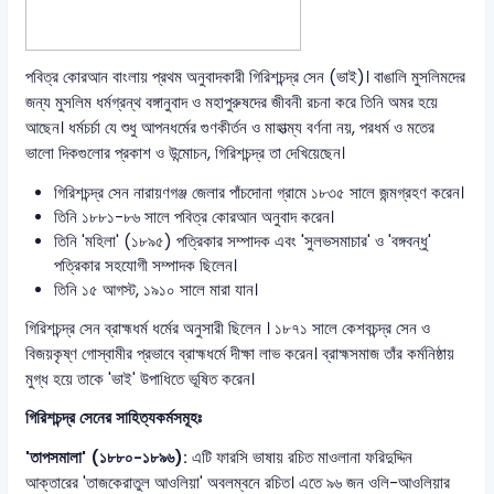
পবিত্র কোরআন বাংলায় প্রথম অনুবাদকারী গিরিশচন্দ্র সেন (ভাই)। বাঙালি মুসলিমদের
জন্য মুসলিম ধর্মগ্রন্থ বঙ্গানুবাদ ও মহাপুরুষদের জীবনী রচনা করে তিনি অমর হয়ে
আছেন। ধর্মচর্চা যে শুধু আপনধর্মের গুণকীর্তন ও মাহাত্ম্য বর্ণনা নয়, পরধর্ম ও মতের
ভালো দিকগুলোর প্রকাশ ও উন্মোচন, গিরিশচন্দ্র তা দেখিয়েছেন।
গিরিশচন্দ্র সেন নারায়ণগঞ্জ জেলার পাঁচদোনা গ্রামে ১৮৩৫ সালে জন্মগ্রহণ করেন।
তিনি ১৮৮১-৮৬ সালে পবিত্র কোরআন অনুবাদ করেন।
তিনি 'মহিলা' (১৮৯৫) পত্রিকার সম্পাদক এবং 'সুলভসমাচার' ও 'বঙ্গবন্ধু'
পত্রিকার সহযোগী সম্পাদক ছিলেন।
তিনি ১৫ আগস্ট, ১৯১০ সালে মারা যান।
গিরিশচন্দ্র সেন ব্রাহ্মধর্ম ধর্মের অনুসারী ছিলেন । ১৮৭১ সালে কেশবচন্দ্র সেন ও
বিজয়কৃষ্ণ গোস্বামীর প্রভাবে ব্রাহ্মধর্মে দীক্ষা লাভ করেন। ব্রাহ্মসমাজ তাঁর কর্মনিষ্ঠায়
মুগ্ধ হয়ে তাকে 'ভাই' উপাধিতে ভূষিত করেন।
গিরিশচন্দ্র সেনের সাহিত্যকর্মসমূহঃ
'তাপসমালা' (১৮৮০-১৮৯৬):
এটি ফারসি ভাষায় রচিত মাওলানা ফরিদুদ্দিন
আক্তারের 'তাজকেরাতুল আওলিয়া' অবলম্বনে রচিত। এতে ৯৬ জন ওলি-আওলিয়ার