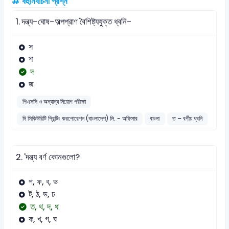
# বহুনির্বাচনী প্রশ্ন
1.
দন্ত্য-ঘোষ-অল্পপ্রাণ বৈশিষ্ট্যযুক্ত ধ্বনি-
স
শ
দ
জ
পিএসসি ও অন্যান্য নিয়োগ পরীক্ষা
দি সিকিউরিটি প্রিন্টিং করপোরেশন (বাংলাদেশ) লি. - অফিসার
বাংলা
ত – বর্গীয় ধ্বনি
2.
'দন্ত্য বর্ণ কোনগুলো?
প, ফ, ব, ভ
ট, ঠ, ড, ঢ
ত, থ, দ, ধ
ক, খ, গ, ঘ