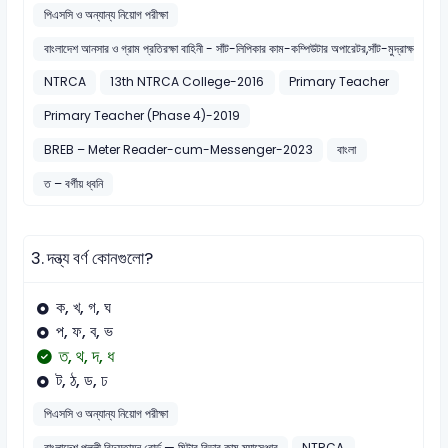
পিএসসি ও অন্যান্য নিয়োগ পরীক্ষা
বাংলাদেশ আনসার ও গ্রাম প্রতিরক্ষা বাহিনী - সাঁট-লিপিকার কাম-কম্পিউটার অপারেটর,সাঁট-মুদ্রাক্ষরিক কা
NTRCA
13th NTRCA College-2016
Primary Teacher
Primary Teacher (Phase 4)-2019
BREB – Meter Reader-cum-Messenger-2023
বাংলা
ত – বর্গীয় ধ্বনি
3.
দন্ত্য বর্ণ কোনগুলো?
ক, খ, গ, ঘ
প, ফ, ব, ভ
ত, থ, দ, ধ
ট, ঠ, ড, ঢ
পিএসসি ও অন্যান্য নিয়োগ পরীক্ষা
বাংলাদেশ পল্লী বিদ্যুতায়ন বোর্ড — মিটার রিডার কাম ম্যাসেঞ্জার
NTRCA