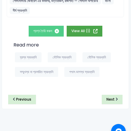
পোস্টমাস্টার জেনারেল এর কার্যালয়, উত্তরাঞ্চল, রাজশাহী — পোস্টাল অপারেটর
বাংলা
দীর্ঘ স্বরধ্বনি
প্রশ্ন তৈরি করুন
View All (1)
Read more
হ্রস্ব স্বরধ্বনি
মৌলিক স্বরধ্বনি
যৌগিক স্বরধ্বনি
সম্মুখস্থ বা প্রসারিত স্বরধ্বনি
পশ্চাৎ ভাগস্থ স্বরধ্বনি
Previous
Next