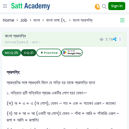
Sign In
Home
Job
বাংলা
বাংলা ভাষা (ব্...
বাংলা স্বরসন্ধি
বাংলা স্বরসন্ধি
3.7k
বাংলা ভাষা (ব্যাকরণ) - বাংলা -
MCQ:
25
CQ:
21
Practice
স্বরসন্ধি:
স্বরধ্বনির সঙ্গে স্বরধ্বনি মিলে যে সন্ধি হয় তাকে স্বরসন্ধি বলে।
১. সন্ধিতে দুটি সন্নিহিত স্বরের একটির লোপ হয়। যেমন—
(ক) অ + এ = এ (অ লোপ), যেমন – শত + এক = শতেক। এরূপ - কতেক।
(খ) আ + আ = আ (একটি আ লোপ)। যেমন – শাঁখা + আরি = শাঁখারি। এরূপ –
রূপা + আলি = রূপালি।