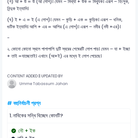
(গ) আ + উ = উ (আ লোপ)। যেমন – মিথ্যা + উক = মিথ্যুক। এরূপ – হিংসুক,
নিন্দুক ইত্যাদি।
(ঘ) ই + এ = ই (এ লোপ)। যেমন – কুড়ি + এক = কুড়িক। এরূপ – ধনিক,
গুটিক ইত্যাদি। আশি + এর = আশির (এ লোপ)। এরূপ – নদীর (নদী +এর)।
-
২. কোনো কোনো স্থলে পাশাপাশি দুটি স্বরের শেষেরটি লোপ পায়। যেমন – যা + ইচ্ছা
+ তাই =যাচ্ছেতাই। এখানে (আ+ই) এর মধ্যে ই লোপ পেয়েছে।
CONTENT ADDED || UPDATED BY
Umme Tabassum Jahan
# বহুনির্বাচনী প্রশ্ন
1.
নাবিকের সন্ধি বিচ্ছেদ কোনটি?
নৌ + ইক