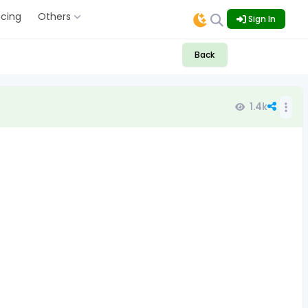
icing
Others
Sign In
Back
1.4k