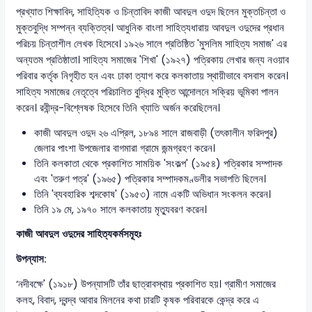
প্রখ্যাত শিক্ষাবিদ, সাহিত্যিক ও চিন্তাবিদ কাজী আবদুল ওদুদ ছিলেন মুক্তচিন্তা ও
মুক্তবুদ্ধি সম্পন্ন ব্যক্তিত্ব। আধুনিক বাংলা সাহিত্যধারায় আবদুল ওদুদের প্রধান
পরিচয় চিন্তাশীল লেখক হিসেবে। ১৯২৬ সালে প্রতিষ্ঠিত 'মুসলিম সাহিত্য সমাজ' এর
অন্যতম প্রতিষ্ঠাতা। সাহিত্য সমাজের 'শিখা' (১৯২৭) পত্রিকায় লেখার জন্য নওয়াব
পরিবার কর্তৃক নিগৃহীত হন এবং ঢাকা ত্যাগ করে কলকাতায় স্থায়ীভাবে বসবাস করেন।
সাহিত্য সমাজের নেতৃত্বে পরিচালিত বুদ্ধির মুক্তি আন্দোলনে সক্রিয় ভূমিকা পালন
করেন। রবীন্দ্র-বিশ্লেষক হিসেবে তিনি খ্যাতি অর্জন করেছিলেন।
কাজী আবদুল ওদুদ ২৬ এপ্রিল, ১৮৯৪ সালে রাজবাড়ী (তৎকালীন ফরিদপুর)
জেলার পাংশা উপজেলার বাগমারা গ্রামে জন্মগ্রহণ করেন।
তিনি কলকাতা থেকে প্রকাশিত সাময়িক 'সংকল্প' (১৯৫৪) পত্রিকার সম্পাদক
এবং 'তরুণ পত্র' (১৯৬৫) পত্রিকার সম্পাদকমণ্ডলীর সভাপতি ছিলেন।
তিনি 'ব্যবহারিক শব্দকোষ' (১৯৫৩) নামে একটি অভিধান সংকলন করেন।
তিনি ১৯ মে, ১৯৭০ সালে কলকাতায় মৃত্যুবরণ করেন।
কাজী আবদুল ওদুদের সাহিত্যকর্মসমূহঃ
উপন্যাস:
‘নদীবক্ষে' (১৯১৮) উপন্যাসটি তাঁর ছাত্রাবস্থায় প্রকাশিত হয়। গ্রামীণ সমাজের
কলহ, বিবাদ, দ্বন্দ্ব আবার মিলনের কথা চারটি কৃষক পরিবারকে কেন্দ্র করে এ