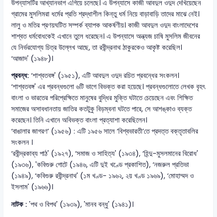
উপন্যাসটির আখ্যানভাগ এগিয়ে চলেছে। এ উপন্যাসে কাজী আবদুল ওদুদ দেখিয়েছেন
গ্রামের মুসলিমরা ধর্মের প্রতি শ্রদ্ধাশীল কিন্তু ধর্ম নিয়ে বাড়াবাড়ি তাদের মাঝে নেই।
লালু ও মতির প্রণয়ঘটিত সম্পর্ক ব্যাপক আকর্ষণীয়। কাজী আবদুল ওদুদ বাংলাদেশের
শাশ্বত ধর্মবোধকেই এখানে তুলে ধরেছেন। এ উপন্যাসে অন্ত্যজ চাষি মুসলিম জীবনের
যে নির্ভরযোগ্য চিত্র উল্লেখ আছে, তা রবীন্দ্রনাথ ঠাকুরকেও আকৃষ্ট করেছিল।
‘আজাদ' (১৯৪৮)।
প্রবন্ধ:
‘শাশ্বতবঙ্গ' (১৯৫১), এটি আবদুল ওদুদ রচিত প্রবন্ধের সংকলন।
‘শাশ্বতবঙ্গ' এর প্রবন্ধগুলো ৬টি ভাগে বিভক্ত করা হয়েছে। প্রবন্ধগুলোতে লেখক বৃহৎ
বাংলা ও ভারতের পরিপ্রেক্ষিতে মানুষের বুদ্ধির মুক্তি ঘটাতে চেয়েছেন এবং শিক্ষিত
সমাজের অসাবধানতায় জাতির কতটুকু বিড়ম্বনা ঘটতে পারে, সে আশঙ্কাও ব্যক্ত
করেছেন। তিনি এখানে অবিভক্ত বাংলা প্রত্যাশা করেছিলেন।
‘বাঙালার জাগরণ’ (১৯৫৬) : এটি ১৯৫৬ সালে ‘বিশ্বভারতী’তে প্রদত্ত বক্তৃতাবলির
সংকলন ।
‘রবীন্দ্রকাব্য পাঠ' (১৯২৭), ‘সমাজ ও সাহিত্য' (১৯৩৪), ‘হিন্দু-মুসলমানের বিরোধ'
(১৯৩৬), 'কবিগুরু গোটে (১৯৪৬, এটি দুই খণ্ডে প্রকাশিত), ‘নজরুল প্রতিভা
(১৯৪৯), ‘কবিগুরু রবীন্দ্রনাথ' (১ম খণ্ড- ১৯৬২, ২য় খণ্ড ১৯৬৯), ‘মোহাম্মদ ও
ইসলাম' (১৯৬৬)।
নাটক :
'পথ ও বিপথ' (১৯৩৯), 'মানব বন্ধু' (১৯৪১)।