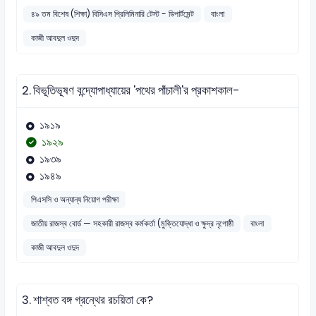
৪৯ তম বিশেষ (শিক্ষা) বিসিএস প্রিলিমিনারি টেস্ট - ডিপার্টমেন্ট
বাংলা
কাজী আবদুল ওদুদ
2.
বিভূতিভূষণ বন্দ্যোপাধ্যায়ের 'পথের পাঁচালী'র প্রকাশকাল-
১৯১৯
১৯২৯
১৯৩৯
১৯৪৯
পিএসসি ও অন্যান্য নিয়োগ পরীক্ষা
জাতীয় রাজস্ব বোর্ড — সহকারী রাজস্ব কর্মকর্তা (মুক্তিযোদ্ধা ও ক্ষুদ্র নৃগোষ্ঠী
বাংলা
কাজী আবদুল ওদুদ
3.
শাশ্বত বঙ্গ গ্রন্থের রচয়িতা কে?