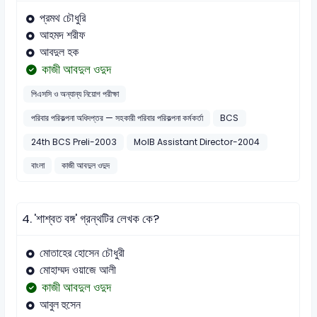
প্রমথ চৌধুরি
আহমদ শরীফ
আবদুল হক
কাজী আবদুল ওদুদ
পিএসসি ও অন্যান্য নিয়োগ পরীক্ষা
পরিবার পরিকল্পনা অধিদপ্তর — সহকারী পরিবার পরিকল্পনা কর্মকর্তা
BCS
24th BCS Preli-2003
MoIB Assistant Director-2004
বাংলা
কাজী আবদুল ওদুদ
4.
'শাশ্বত বঙ্গ' গ্রন্থটির লেখক কে?
মোতাহের হোসেন চৌধুরী
মোহাম্মদ ওয়াজে আলী
কাজী আবদুল ওদুদ
আবুল হুসেন