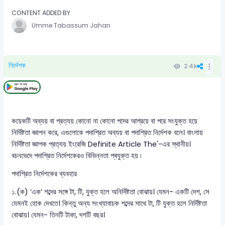
CONTENT ADDED BY
Umme Tabassum Jahan
নির্দেশক
2.4k
কয়েকটি অব্যয় বা প্রত্যয় কোনো না কোনো পদের আশ্রয়ে বা পরে সংযুক্ত হয়ে
নির্দিষ্টতা জ্ঞাপন করে, এগুলোকে পদাশ্রিত অব্যয় বা পদাশ্রিত নির্দেশক বলে। বাংলায়
নির্দিষ্টতা জ্ঞাপক প্রত্যয় ইংরেজি Definite Article The'-এর স্থানীয়।
বচনভেদে পদাশ্রিত নির্দেশকেরও বিভিন্নতা প্ৰযুক্ত হয় ৷
পদাশ্রিত নির্দেশকের ব্যবহার
১.(ক) ‘এক’ শব্দের সঙ্গে টা, টি, যুক্ত হলে অনির্দিষ্টতা বোঝায়। যেমন- একটি দেশ, সে
যেমনই হোক দেখতে। কিন্তু অন্য সংখ্যাবাচক শব্দের সাথে টা, টি যুক্ত হলে নির্দিষ্টতা
বোঝায়। যেমন- তিনটি টাকা, দশটি বছর।