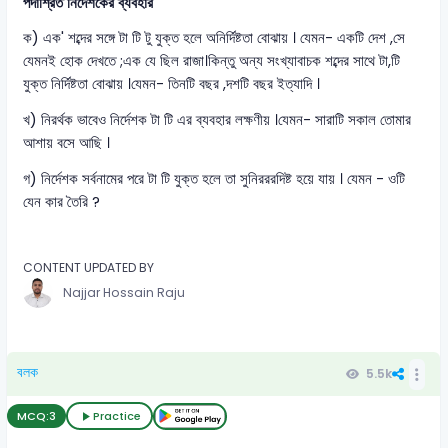
পদাশ্রিত নির্দেশকের ব্যবহার
ক) এক' শব্দের সঙ্গে টা টি টু যুক্ত হলে অনির্দিষ্টতা বোঝায় । যেমন- একটি দেশ ,সে
যেমনই হোক দেখতে ;এক যে ছিল রাজা।কিন্তু অন্য সংখ্যাবাচক শব্দের সাথে টা,টি
যুক্ত নির্দিষ্টতা বোঝায় ।যেমন- তিনটি বছর ,দশটি বছর ইত্যাদি ।
খ) নিরর্থক ভাবেও নির্দেশক টা টি এর ব্যবহার লক্ষণীয় ।যেমন- সারাটি সকাল তোমার
আশায় বসে আছি ।
গ) নির্দেশক সর্বনামের পরে টা টি যুক্ত হলে তা সুনিরররদিষ্ট হয়ে যায় । যেমন - ওটি
যেন কার তৈরি ?
CONTENT UPDATED BY
Najjar Hossain Raju
বলক
5.5k
MCQ:
3
Practice