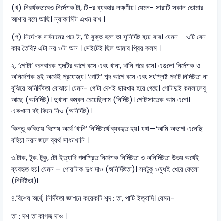
(খ) নিরর্থকভাবেও নির্দেশক টা, টি-র ব্যবহার লক্ষণীয়। যেমন- সারাটি সকাল তোমার
আশায় বসে আছি। ন্যাকামিটা এখন রাখ ।
(গ) নির্দেশক সর্বনামের পরে টা, টি যুক্ত হলে তা সুনির্দিষ্ট হয়ে যায়। যেমন – ওটি যেন
কার তৈরি? এটা নয় ওটা আন । সেইটেই ছিল আমার প্রিয় কলম ।
২. ‘গোটা’ বচনবাচক শব্দটির আগে বসে এবং খানা, খানি পরে বসে। এগুলো নির্দেশক ও
অনির্দেশক দুই অর্থেই প্রযোজ্য। ‘গোটা’ শব্দ আগে বসে এবং সংশ্লিষ্ট পদটি নির্দিষ্টতা না
বুঝিয়ে অনির্দিষ্টতা বোঝায়। যেমন- গোটা দেশই ছারখার হয়ে গেছে। গোটাদুই কমলালেবু
আছে (অনির্দিষ্ট)। দুখানা কম্বল চেয়েছিলাম (নির্দিষ্ট)। গোটাসাতেক আম এনো।
একখানা বই কিনে নিও (অনির্দিষ্ট)।
কিন্তু কবিতায় বিশেষ অর্থে ‘খানি’ নির্দিষ্টার্থে ব্যবহৃত হয়। যথা—‘আমি অভাগা এনেছি
বহিয়া নয়ন জলে ব্যর্থ সাধনখানি ।
৩.টাক, টুক, টুকু, টো ইত্যাদি পদাশ্রিত নির্দেশক নির্দিষ্টতা ও অনির্দিষ্টতা উভয় অর্থেই
ব্যবহৃত হয়। যেমন – পোয়াটাক দুধ দাও (অনির্দিষ্টতা)। সবটুকু ওষুধই খেয়ে ফেলো
(নির্দিষ্টতা)।
৪.বিশেষ অর্থে, নির্দিষ্টতা জ্ঞাপনে কয়েকটি শব্দ : তা, পাটি ইত্যাদি। যেমন-
তা : দশ তা কাগজ দাও ।