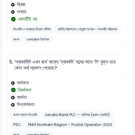
ক্রিয়া
অব্যয়
কোনটিই নয়
পিএসসি ও অন্যান্য নিয়োগ পরীক্ষা
জাতীয় নিরাপত্তা গোয়েন্দা সংস্থা - সহকারী পরিচালক
বাংলা
একবচনাত্মক নির্দেশক
5.
‘ন্যাকামিটা এখন রাখ' বাক্যে 'ন্যাকামি' শব্দের সাথে ‘টা’ যুক্ত হয়ে
কোন অর্থ প্রকাশ পেয়েছে?
সার্থকতা
নিরর্থকতা
ব্যর্থতা
ভিন্নার্থকতা
জনতা ব্যাংক পিএলসি
Janata Bank PLC — অফিসার (রুরাল ক্রেডিট)
PSC
PMG Northern Region – Postal Operator-2023
বাংলা
একবচনাত্মক নির্দেশক