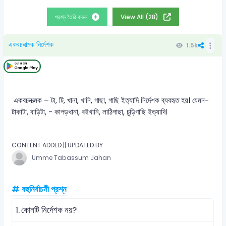
প্রশ্ন তৈরি করুন
View All (28)
একবচনাত্মক নির্দেশক
1.5k
একবচনাত্মক – টা, টি, খানা, খানি, গাছা, গাছি ইত্যাদি নির্দেশক ব্যবহৃত হয়। যেমন-
টাকাটা, বাড়িটা, - কাপড়খানা, বইখানি, লাঠিগাছা, চুড়িগাছি ইত্যাদি।
CONTENT ADDED || UPDATED BY
Umme Tabassum Jahan
# বহুনির্বাচনী প্রশ্ন
1.
কোনটি নির্দেশক নয়?