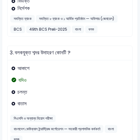
বিভক্তি
নির্দেশক
সমন্বিত ব্যাংক
সমন্বিত ৮ ব্যাংক ও ১ আর্থিক প্রতিষ্ঠান — অফিসার (জেনারেল)
BCS
49th BCS Preli-2025
বাংলা
বলক
3.
বলকযুক্ত শব্দর উদাহরণ কোনটি ?
আকাশে
যদিও
চলন্ত
বাতাস
পিএসসি ও অন্যান্য নিয়োগ পরীক্ষা
বাংলাদেশ কেমিক্যাল ইন্ডাস্ট্রিজ কর্পোরেশন — সহকারী প্রশাসনিক কর্মকর্তা
বাংলা
বলক