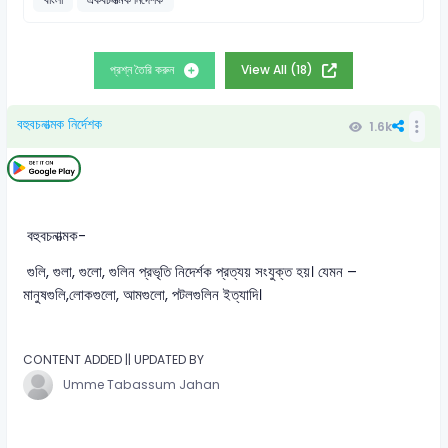
প্রশ্ন তৈরি করুন
View All (18)
বহুবচনাত্মক নির্দেশক
1.6k
বহুবচনাত্মক-
গুলি, গুলা, গুলো, গুলিন প্রভৃতি নিদের্শক প্রত্যয় সংযুক্ত হয়। যেমন –
মানুষগুলি,লোকগুলো, আমগুলো, পটলগুলিন ইত্যাদি।
CONTENT ADDED || UPDATED BY
Umme Tabassum Jahan