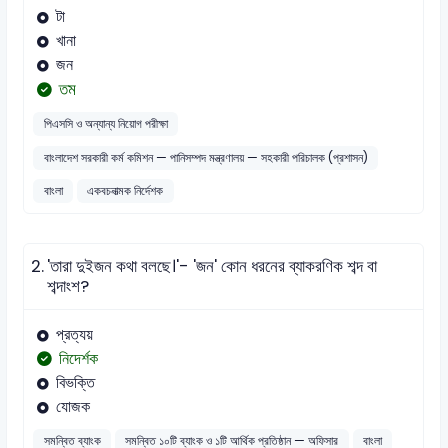
টা
খানা
জন
তম
পিএসসি ও অন্যান্য নিয়োগ পরীক্ষা
বাংলাদেশ সরকারী কর্ম কমিশন — পানিসম্পদ মন্ত্রণালয় — সহকারী পরিচালক (প্রশাসন)
বাংলা
একবচনাত্মক নির্দেশক
2.
'তারা দুইজন কথা বলছে।'- 'জন' কোন ধরনের ব্যাকরণিক শব্দ বা
শব্দাংশ?
প্রত্যয়
নিদের্শক
বিভক্তি
যোজক
সমন্বিত ব্যাংক
সমন্বিত ১০টি ব্যাংক ও ১টি আর্থিক প্রতিষ্ঠান — অফিসার
বাংলা