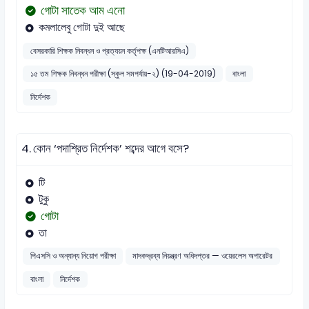
গোটা সাতেক আম এনো
কমলালেবু গোটা দুই আছে
বেসরকারি শিক্ষক নিবন্ধন ও প্রত্যয়ন কর্তৃপক্ষ (এনটিআরসিএ)
১৫ তম শিক্ষক নিবন্ধন পরীক্ষা (স্কুল সমপর্যায়-২) (19-04-2019)
বাংলা
নির্দেশক
4.
কোন ‘পদাশ্রিত নির্দেশক’ শব্দের আগে বসে?
টি
টুকু
গোটা
তা
পিএসসি ও অন্যান্য নিয়োগ পরীক্ষা
মাদকদ্রব্য নিয়ন্ত্রণ অধিদপ্তর — ওয়েরলেস অপারেটর
বাংলা
নির্দেশক