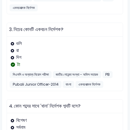
একবচনাত্মক নির্দেশক
3.
নিচের কোনটি একবচন নির্দেশক?
গুলি
রা
দিগ
টা
পিএসসি ও অন্যান্য নিয়োগ পরীক্ষা
জাতীয় গোয়েন্দা সংস্থা - অফিস সহায়ক
PB
Pubali Junior Officer-2014
বাংলা
একবচনাত্মক নির্দেশক
4.
কোন শব্দের সাথে 'খানা' নির্দেশক শব্দটি বসে?
বিশেষণ
সর্বনাম