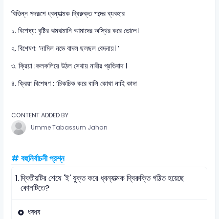
বিভিন্ন পদরূপে ধ্বন্যাত্মক দ্বিরুক্ত শব্দের ব্যবহার
১. বিশেষ্য: বৃষ্টির ঝমঝমানি আমাদের অস্থির করে তোলে।
২. বিশেষণ: ‘নামিল নভে বাদল ছলছল বেদনায়। ’
৩. ক্রিয়া :কলকলিয়ে উঠল সেথায় নারীর প্রতিবাদ ।
৪. ক্রিয়া বিশেষণ : ‘চিকচিক করে বালি কোথা নাহি কাদা
CONTENT ADDED BY
Umme Tabassum Jahan
# বহুনির্বাচনী প্রশ্ন
1.
দ্বিতীয়টির শেষে 'ই' যুক্ত করে ধ্বন্যাত্মক দ্বিরুক্তি গঠিত হয়েছে
কোনটিতে?
ধবধব