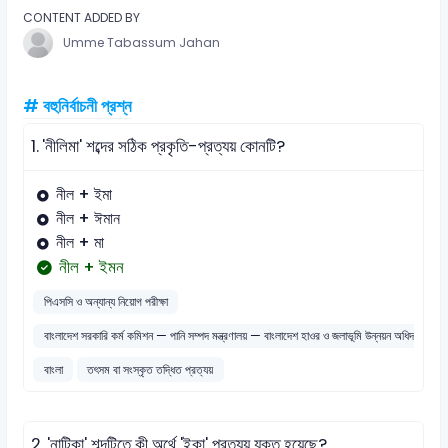
CONTENT ADDED BY
Umme Tabassum Jahan
# বহুনির্বাচনী প্রশ্ন
1.
'নীলিমা' শব্দের সঠিক প্রকৃতি-প্রত্যয় কোনটি?
নীল + ইমা
নীল + ঈমান
নীল + মা
নীল + ইমন
পিএসসি ও অন্যান্য নিয়োগ পরীক্ষা
বাংলাদেশ সরকারি কর্ম কমিশন — পানি সম্পদ মন্ত্রণালয় — বাংলাদেশ হাওর ও জলাভূমি উন্নয়ন অধিদপ্তর 
বাংলা
তৎসম বা সংস্কৃত তদ্ধিত প্রত্যয়
2.
'নাটিকা' শব্দটিতে কী অর্থে 'ইকা' প্রত্যয় যুক্ত হয়েছে?