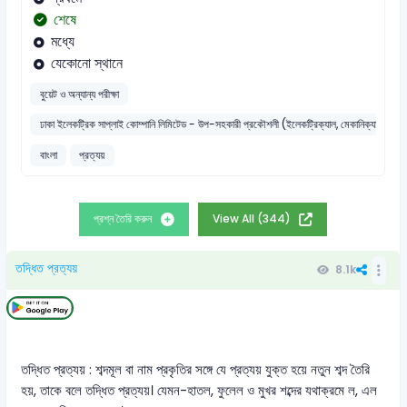
শেষে
মধ্যে
যেকোনো স্থানে
বুয়েট ও অন্যান্য পরীক্ষা
ঢাকা ইলেকট্রিক সাপ্লাই কোম্পানি লিমিটেড - উপ-সহকারী প্রকৌশলী (ইলেকট্রিক্যাল, মেকানিক্যাল ও কম্
বাংলা
প্রত্যয়
প্রশ্ন তৈরি করুন
View All (344)
তদ্ধিত প্রত্যয়
8.1k
তদ্ধিত প্রত্যয় : শব্দমূল বা নাম প্রকৃতির সঙ্গে যে প্রত্যয় যুক্ত হয়ে নতুন শব্দ তৈরি
হয়, তাকে বলে তদ্ধিত প্রত্যয়। যেমন-হাতল, ফুলেল ও মুখর শব্দের যথাক্রমে ল, এল