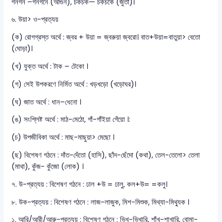
গনগন –গনগনে (আগুন), চকচক— চকচকে (জুতা)।
৬. উয়া> ও-প্রত্যয়
(ক) রোগগ্রস্ত অর্থে : জ্বর + উয়া = জ্বরুয়া জ্বরো। বাত+উয়া=বাতুয়া> বেতো
(ঘোড়া)।
(খ) যুক্ত অর্থে : টাক – টেকো ।
(গ) সেই উপকরণে নির্মিত অর্থে : খড়খড়ো (খড়োঘর)।
(ঘ) জাত অর্থে : ধান–ধেনো ।
(ঙ) সংশ্লিষ্ট অর্থে : মাঠ-মেঠো, গাঁ-গাঁইয়া গেঁয়ো ।:
(চ) উপজীবিকা অর্থে : মাছ-মাছুয়া> মেছো ।
(ছ) বিশেষণ গঠনে : দাঁত-দেঁতো (হাসি), ছাঁদ-ছেঁদো (কথা), তেল-তেলো> তেলা
(মাথা), কুঁজ- কুঁজো (লোক) ।
৭. উ-প্রত্যয় : বিশেষণ গঠনে : ঢাল +উ = ঢালু, কল+উ= =কলু।
৮. উক-প্রত্যয় : বিশেষণ গঠনে : লাজ-লাজুক, মিশ-মিশুক, মিথ্যা-মিথ্যুক ।
১. আরি/আরী/আরু-প্রত্যয় : বিশেষণ গঠনে : ভিখ-ভিখারি, শাঁখ-শাখারি, বোমা-