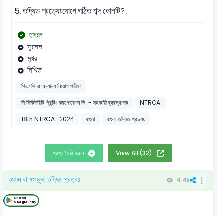
5.
তদ্ধিত প্রত্যেয়যোগে গঠিত শব্দ কোনটি?
হাতল
ফুলেল
মুখর
লিখিত
পিএসসি ও অন্যান্য নিয়োগ পরীক্ষা
দি সিকিউরিটি প্রিন্টিং করপোরেশন লি. - সহকারী ব্যবস্থাপক
NTRCA
18th NTRCA -2024
বাংলা
বাংলা তদ্ধিত প্রত্যয়
প্রশ্ন তৈরি করুন
View All (32)
তৎসম বা সংস্কৃত তদ্ধিত প্রত্যয়
4.4k