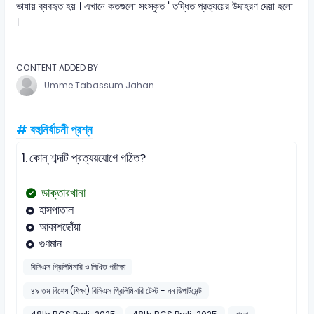
ভাষায় ব্যবহৃত হয় । এখানে কতগুলো সংস্কৃত ' তদ্ধিত প্রত্যয়ের উদাহরণ দেয়া হলো
।
CONTENT ADDED BY
Umme Tabassum Jahan
# বহুনির্বাচনী প্রশ্ন
1.
কোন্ শব্দটি প্রত্যয়যোগে গঠিত?
ডাক্তারখানা
হাসপাতাল
আকাশছোঁয়া
গুণমান
বিসিএস প্রিলিমিনারি ও লিখিত পরীক্ষা
৪৯ তম বিশেষ (শিক্ষা) বিসিএস প্রিলিমিনারি টেস্ট - নন ডিপার্টমেন্ট