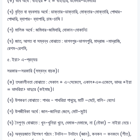
(ক) ভাব অর্থে : বাহাদুর + ই = বাহাদুরি, উমেদার-উমেদারি।
(খ) বৃত্তি বা ব্যবসায় অর্থে : ডাক্তার-ডাক্তারি, মোক্তার-মোক্তারি, পোদ্দার-
পোদ্দারি, ব্যাপার- ব্যাপারি, চাষ-চাষি ।
(গ) মালিক অর্থে : জমিদার-জমিদারি, দোকান-দোকানি।
(ঘ) জাত, আগত বা সম্বন্ধ বোঝাতে : ভাগলপুর-ভাগলপুরি, মাদ্রাজ -মাদ্রাজি,
রেশম-রেশমি,
৫. ইয়া> এ-প্রত্যয়
সরকার—সরকারি (সম্বন্ধ বাচক)।
(ক) তৎকালীনতা বোঝাতে : সেকাল + এ-সেকেলে, একাল+এ=একেলে, ভাদর +ইয়া
= ভাদরিয়া> ভাদুরে (কইমাছ)।
(খ) উপকরণ বোঝাতে : পাথর - পাথরিয়া পাথুরে, মাটি –মেটে, বালি- বেলে।
(গ) উপজীবিকা অর্থে : জাল-জালিয়া জেলে, মোট-মুটে।
(ঘ) নৈপুণ্য বোঝাতে : খুন-খুনিয়া খুনে, দেমাক-দেমাকে, না (নৌকা) – নাইয়া নেয়ে ৷
(ঙ) অব্যয়জাত বিশেষণ গঠনে : টনটন— টনটনে (জ্ঞান), কনকন – কনকনে (শীত),