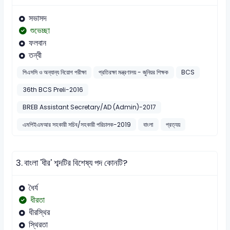
সভাসদ
শুভেচ্ছা
ফলবান
তন্বী
পিএসসি ও অন্যান্য নিয়োগ পরীক্ষা
প্রতিরক্ষা মন্ত্রণালয় - জুনিয়র শিক্ষক
BCS
36th BCS Preli-2016
BREB Assistant Secretary/AD (Admin)-2017
এমপিইএমআর সহকারী সচিব/সহকারী পরিচালক-2019
বাংলা
প্রত্যয়
3.
বাংলা 'ধীর' শব্দটির বিশেষ্য পদ কোনটি?
ধৈর্য
ধীরতা
ধীরস্থির
স্থিরতা