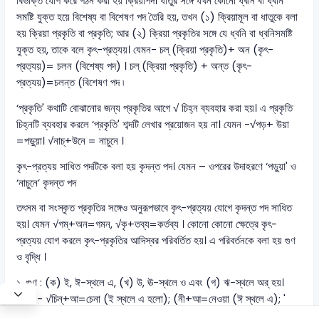
বিভক্তি যোগ করে গঠন করা হয় ক্রিয়াপদ। ধাতুর সঙ্গে যখন কোনো ধ্বনি বা ধ্বনি
সমষ্টি যুক্ত হয়ে বিশেষ্য বা বিশেষণ পদ তৈরি হয়, তখন (১) ক্রিয়ামূল বা ধাতুকে বলা
হয় ক্রিয়া প্রকৃতি বা প্রকৃতি; আর (২) ক্রিয়া প্রকৃতির সঙ্গে যে ধ্বনি বা ধ্বনিসমষ্টি
যুক্ত হয়, তাকে বলে কৃৎ-প্রত্যয়। যেমন- চল্ (ক্রিয়া প্রকৃতি)+ অন (কৃৎ-
প্রত্যয়)= চলন (বিশেষ্য পদ) । চল্ (ক্রিয়া প্রকৃতি) + অন্ত (কৃৎ-
প্রত্যয়)=চলন্ত (বিশেষণ পদ ৷
‘প্রকৃতি' কথাটি বোঝানোর জন্য প্রকৃতির আগে √ চিহ্ন ব্যবহার করা হয়। এ প্রকৃতি
চিহ্নটি ব্যবহার করলে ‘প্রকৃতি' শব্দটি লেখার প্রয়োজন হয় না। যেমন -√পড়+ উয়া
=পড়ুয়া। √নাচ্+উনে = নাচুনে ।
কৃৎ-প্রত্যয় সাধিত পদটিকে বলা হয় কৃদন্ত পদ। যেমন – ওপরের উদাহরণে ‘পড়ুয়া' ও
‘নাচুনে’ কৃদন্ত পদ
তৎসম বা সংস্কৃত প্রকৃতির সঙ্গেও অনুরূপভাবে কৃৎ-প্রত্যয় যোগে কৃদন্ত পদ সাধিত
হয়। যেমন √গম্+অন=গমন, √কৃ+তব্য=কর্তব্য । কোনো কোনো ক্ষেত্রে কৃৎ-
প্রত্যয় যোগ করলে কৃৎ-প্রকৃতির আদিস্বর পরিবর্তিত হয়। এ পরিবর্তনকে বলা হয় গুণ
ও বৃদ্ধি ।
১. গুণ : (ক) ই, ঈ-স্থলে এ, (খ) উ, ঊ-স্থলে ও এবং (গ) ঋ-স্থলে অর্ হয়।
যেমন - √চিন্+আ=চেনা (ই স্থলে এ হলো); (নী+আ=নেওয়া (ঈ স্থলে এ); '
√ধু+আ =ধোয়া (উ স্থলে ও) ; কৃ+তা = করতা> কর্তা (ঋ স্থলে অর্) ।