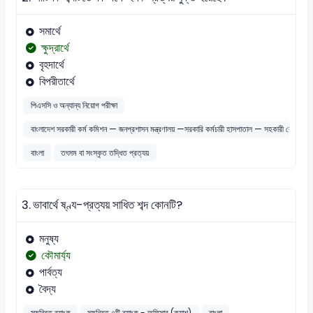
সমার্থে
ক্ষুদ্রার্থে
বৃহদার্থে
বিপরীতার্থে
পিএসসি ও অন্যান্য নিয়োগ পরীক্ষা
বাংলাদেশ সরকারী কর্ম কমিশন — জনপ্রশাসন মন্ত্রণালয় —সরকারি কর্মচারী হাসপাতাল — সহকারী রেজিস্টার
বাংলা
তৎসম বা সংস্কৃত তদ্ধিত প্রত্যয়
3.
ভাবার্থে ষ্ণ্য-প্রত্যয় সাধিত শব্দ কোনটি?
মনুষ্য
কৌমার্য্য
পার্বত্য
বৈদ্য
সমন্বিত ব্যাংক
সমন্বিত ৭টি ব্যাংক - অফিসার (ক্যাশ)
বাংলা