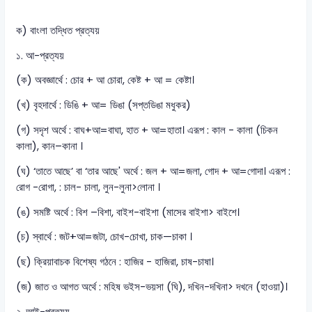
ক) বাংলা তদ্ধিত প্রত্যয়
১. আ-প্রত্যয়
(ক) অবজ্ঞার্থে : চোর + আ চোরা, কেষ্ট + আ = কেষ্টা।
(খ) বৃহদার্থে : ডিঙি + আ= ডিঙা (সপ্তডিঙা মধুকর)
(গ) সদৃশ অর্থে : বাঘ+আ=বাঘা, হাত + আ=হাতা। এরূপ : কাল - কালা (চিকন
কালা), কান–কানা ।
(ঘ) ‘তাতে আছে’ বা ‘তার আছে' অর্থে : জল + আ=জলা, গোদ + আ=গোদা। এরূপ :
রোগ -রোগা, : চাল- চালা, লুন-লুনা>লোনা ।
(ঙ) সমষ্টি অর্থে : বিশ –বিশা, বাইশ-বাইশা (মাসের বাইশা> বাইশে।
(চ) স্বার্থে : জট+আ=জটা, চোখ-চোখা, চাক—চাকা ।
(ছ) ক্রিয়াবাচক বিশেষ্য গঠনে : হাজির - হাজিরা, চাষ-চাষা।
(জ) জাত ও আগত অর্থে : মহিষ ভইস-ভয়সা (ঘি), দখিন-দখিনা> দখনে (হাওয়া)।
২. আই-প্রত্যয়