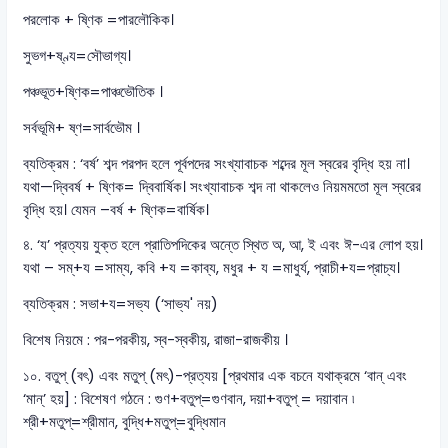
পরলোক + ষ্ণিক =পারলৌকিক।
সুভগ+ষ্ণ্য=সৌভাগ্য।
পঞ্চভূত+ষ্ণিক=পাঞ্চভৌতিক ।
সর্বভূমি+ ষ্ণ=সার্বভৌম ।
ব্যতিক্রম : ‘বর্ষ’ শব্দ পরপদ হলে পূর্বপদের সংখ্যাবাচক শব্দের মূল স্বরের বৃদ্ধি হয় না।
যথা—দ্বিবর্ষ + ষ্ণিক= দ্বিবার্ষিক। সংখ্যাবাচক শব্দ না থাকলেও নিয়মমতো মূল স্বরের
বৃদ্ধি হয়। যেমন –বর্ষ + ষ্ণিক=বার্ষিক।
৪. ‘য’ প্রত্যয় যুক্ত হলে প্রাতিপদিকের অন্তে স্থিত অ, আ, ই এবং ঈ-এর লোপ হয়।
যথা – সম্+য =সাম্য, কবি +য =কাব্য, মধুর + য =মাধুর্য, প্রাচী+য=প্রাচ্য।
ব্যতিক্রম : সভা+য=সভ্য (‘সাভ্য' নয়)
বিশেষ নিয়মে : পর-পরকীয়, স্ব-স্বকীয়, রাজা-রাজকীয় ।
১০. বতুপ্ (বৎ) এবং মতুপ্ (মৎ)-প্রত্যয় [প্রথমার এক বচনে যথাক্রমে ‘বান্ এবং
‘মান্’ হয়] : বিশেষণ গঠনে : গুণ+বতুপ্=গুণবান, দয়া+বতুপ্ = দয়াবান ৷
শ্রী+মতুপ্=শ্রীমান, বুদ্ধি+মতুপ্=বুদ্ধিমান