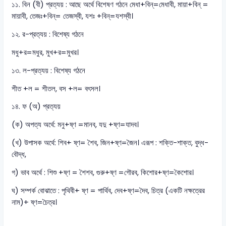
১১. বিন (বী) প্রত্যয় : আছে অর্থে বিশেষণ গঠনে মেধা+বিন্=মেধাবী, মায়া+বিন্ =
মায়াবী, তেজঃ+বিন্= তেজস্বী, যশঃ +বিন্=যশস্বী।
১২. র-প্রত্যয় : বিশেষ্য গঠনে
মধু+র=মধুর, মুখ+র=মুখর।
১৩. ল-প্রত্যয় : বিশেষ্য গঠনে
শীত +ল = শীতল, বস +ল= বৎসল।
১৪. ফ (অ) প্রত্যয়
(ক) অপত্য অর্থে: মনু+ষ্ণ =মানব, যদু +ষ্ণ=যাদব।
(খ) উপাসক অর্থে: শিব+ ষ্ণ= শৈব, জিন+ষ্ণ=জৈন। এরূপ : শক্তি-শাক্ত, বুদ্ধ-
বৌদ্ধ,
গ) ভাব অর্থে : শিশু +ষ্ণ = শৈশব, গুরু+ষ্ণ =গৌরব, কিশোর+ষ্ণ=কৈশোর।
ঘ) সম্পর্ক বোঝাতে : পৃথিবী+ ষ্ণ = পার্থিব, দেব+ষ্ণ=দৈব, চিত্র (একটি নক্ষত্রের
নাম)+ ষ্ণ=চৈত্র।