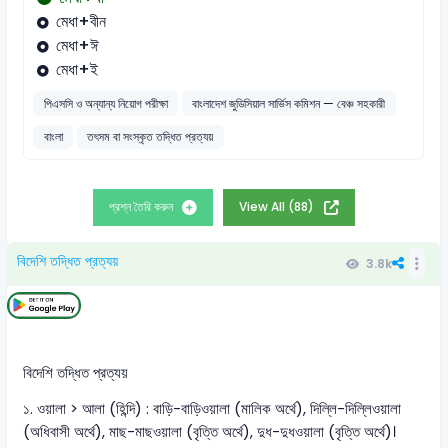
মেধা+বীন
মেধা+ঈ
মেধা+ই
পিএসসি ও অন্যান্য নিয়োগ পরীক্ষা
বাংলাদেশ জুডিসিয়াল সার্ভিস কমিশন — বেঞ্চ সহকারী
বাংলা
তৎসম বা সংস্কৃত তদ্ধিত প্রত্যয়
প্রশ্ন তৈরি করুন
View All (88)
বিদেশি তদ্ধিত প্রত্যয়
3.8k
বিদেশি তদ্ধিত প্রত্যয়
১. ওয়ালা > আলা (হিন্দি) : বাড়ি-বাড়িওয়ালা (মালিক অর্থে), দিল্লি-দিল্লিওয়ালা
(অধিবাসী অর্থে), মাছ-মাছওয়ালা (বৃত্তি অর্থে), দুধ-দুধওয়ালা (বৃত্তি অর্থে)।