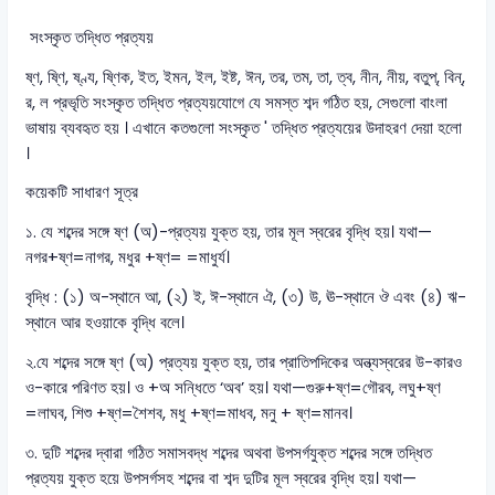
সংস্কৃত তদ্ধিত প্রত্যয়
ষ্ণ, ষ্ণি, ষ্ণ্য, ষ্ণিক, ইত, ইমন, ইল, ইষ্ট, ঈন, তর, তম, তা, ত্ব, নীন, নীয়, বতুপ্, বিন্,
র, ল প্রভৃতি সংস্কৃত তদ্ধিত প্রত্যয়যোগে যে সমস্ত শব্দ গঠিত হয়, সেগুলো বাংলা
ভাষায় ব্যবহৃত হয় । এখানে কতগুলো সংস্কৃত ' তদ্ধিত প্রত্যয়ের উদাহরণ দেয়া হলো
।
কয়েকটি সাধারণ সূত্র
১. যে শব্দের সঙ্গে ষ্ণ (অ)-প্রত্যয় যুক্ত হয়, তার মূল স্বরের বৃদ্ধি হয়। যথা—
নগর+ষ্ণ=নাগর, মধুর +ষ্ণ= =মাধুর্য।
বৃদ্ধি : (১) অ-স্থানে আ, (২) ই, ঈ-স্থানে ঐ, (৩) উ, ঊ-স্থানে ঔ এবং (৪) ঋ-
স্থানে আর হওয়াকে বৃদ্ধি বলে।
২.যে শব্দের সঙ্গে ষ্ণ (অ) প্রত্যয় যুক্ত হয়, তার প্রাতিপদিকের অন্ত্যস্বরের উ-কারও
ও-কারে পরিণত হয়। ও +অ সন্ধিতে ‘অব’ হয়। যথা—গুরু+ষ্ণ=গৌরব, লঘু+ষ্ণ
=লাঘব, শিশু +ষ্ণ=শৈশব, মধু +ষ্ণ=মাধব, মনু + ষ্ণ=মানব।
৩. দুটি শব্দের দ্বারা গঠিত সমাসবদ্ধ শব্দের অথবা উপসর্গযুক্ত শব্দের সঙ্গে তদ্ধিত
প্রত্যয় যুক্ত হয়ে উপসর্গসহ শব্দের বা শব্দ দুটির মূল স্বরের বৃদ্ধি হয়। যথা—