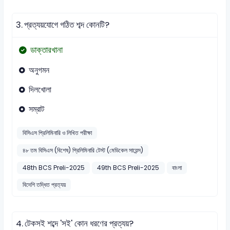
3.
প্রত্যয়যোগে গঠিত শব্দ কোনটি?
ডাক্তারখানা
অনুগমন
দিলখোলা
সম্রাট
বিসিএস প্রিলিমিনারি ও লিখিত পরীক্ষা
৪৮ তম বিসিএস (বিশেষ) প্রিলিমিনারি টেস্ট (মেডিকেল সায়েন্স)
48th BCS Preli-2025
49th BCS Preli-2025
বাংলা
বিদেশি তদ্ধিত প্রত্যয়
4.
টেকসই শব্দে 'সই' কোন ধরণের প্রত্যয়?