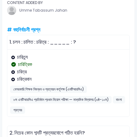
CONTENT ADDED BY
Umme Tabassum Jahan
# বহুনির্বাচনী প্রশ্ন
1.
চলন : চালিত : চরিত্র : _____ : ?
চারিত্র্য
চারিত্রিক
চরিত্র
চরিত্রবান
বেসরকারি শিক্ষক নিবন্ধন ও প্রত্যয়ন কর্তৃপক্ষ (এনটিআরসিএ)
৮ম এনটিআরসিএ প্রতিষ্ঠান প্রধান নিয়োগ পরীক্ষা — মাধ্যমিক বিদ্যালয় (৬ষ্ঠ-১০ম)
বাংলা
প্রত্যয়
2.
নিচের কোন শব্দটি প্রত্যয়যোগে গঠিত হয়নি?