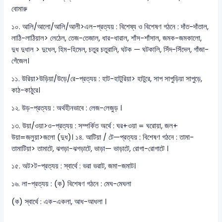
বোমারু
১০. আলি/আলো/আলি/আলী>এল-প্রত্যয় : বিশেষ্য ও বিশেষণ গঠনে : দাঁত-দাঁতাল,
লাঠি-লাঠিয়াল> লেঠেল, তেজ-তেজাল, ধার-ধারাল, শাঁস-শাঁসাল, জমক-জমকালো,
দুধ দুধাল > দুধেল, হিম-হিমেল, চতুর চতুরালি, ঘটক — ঘটকালি, সিঁদ-সিঁদেল, গাঁজা-
গেঁজেল।
১১. উরিয়া>উড়িয়া/উড়ে/রে-প্রত্যয় : হাট-হাটুরিয়া> হাটুরে, সাপ সাপুড়িয়া সাপুড়ে,
কাঠ-কাঠুরে।
১২. উড়-প্রত্যয় : অর্থহীনভাবে : লেজ-লেজুড় ।
১৩. উয়া/ওয়া>ও-প্রত্যয় : সম্পর্কিত অর্থে : ঘর+ওয়া = ঘরোয়া, জল+
উয়া=জলুয়া>জলো (দুধ)। ১৪. আটিয়া / টে—প্রত্যয় : বিশেষণ গঠনে : তামা-
তামাটিয়া> তামাটে, ঝগড়া-ঝগড়াটে, ভাড়া— ভাড়াটে, রোগা-রোগাটে ।
১৫. অট>ট-প্রত্যয় : স্বার্থে : ভরা ভরাট, জমা-জমাট।
১৬. লা-প্রত্যয় : (ক) বিশেষণ গঠনে : মেঘ-মেঘলা
(ক) স্বার্থে : এক-একলা, আধ-আধলা ।