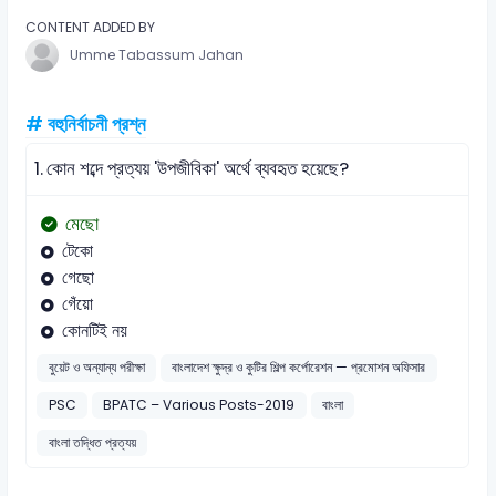
CONTENT ADDED BY
Umme Tabassum Jahan
# বহুনির্বাচনী প্রশ্ন
1.
কোন শব্দে প্রত্যয় 'উপজীবিকা' অর্থে ব্যবহৃত হয়েছে?
মেছো
টেকো
গেছো
গেঁয়ো
কোনটিই নয়
বুয়েট ও অন্যান্য পরীক্ষা
বাংলাদেশ ক্ষুদ্র ও কুটির শিল্প কর্পোরেশন — প্রমোশন অফিসার
PSC
BPATC – Various Posts-2019
বাংলা
বাংলা তদ্ধিত প্রত্যয়