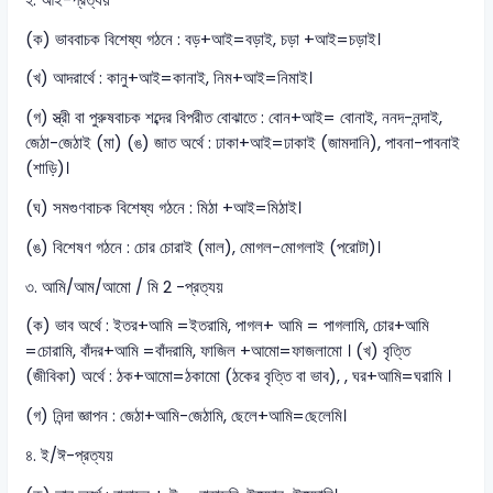
(ক) ভাববাচক বিশেষ্য গঠনে : বড়+আই=বড়াই, চড়া +আই=চড়াই।
(খ) আদরার্থে : কানু+আই=কানাই, নিম+আই=নিমাই।
(গ) স্ত্রী বা পুরুষবাচক শব্দের বিপরীত বোঝাতে : বোন+আই= বোনাই, ননদ-নন্দাই,
জেঠা-জেঠাই (মা) (ঙ) জাত অর্থে : ঢাকা+আই=ঢাকাই (জামদানি), পাবনা-পাবনাই
(শাড়ি)।
(ঘ) সমগুণবাচক বিশেষ্য গঠনে : মিঠা +আই=মিঠাই।
(ঙ) বিশেষণ গঠনে : চোর চোরাই (মাল), মোগল-মোগলাই (পরোটা)।
৩. আমি/আম/আমো / মি 2 -প্রত্যয়
(ক) ভাব অর্থে : ইতর+আমি =ইতরামি, পাগল+ আমি = পাগলামি, চোর+আমি
=চোরামি, বাঁদর+আমি =বাঁদরামি, ফাজিল +আমো=ফাজলামো । (খ) বৃত্তি
(জীবিকা) অর্থে : ঠক+আমো=ঠকামো (ঠকের বৃত্তি বা ভাব), , ঘর+আমি=ঘরামি ।
(গ) নিন্দা জ্ঞাপন : জেঠা+আমি-জেঠামি, ছেলে+আমি=ছেলেমি।
৪. ই/ঈ-প্রত্যয়