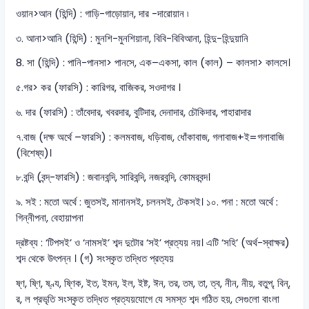
ওয়ান>আন (হিন্দি) : গাড়ি-গাড়োয়ান, দার -দারোয়ান ৷
৩. আনা>আনি (হিন্দি) : মুনশি-মুনশিয়ানা, বিবি-বিবিআনা, হিন্দু-হিন্দুয়ানি
8. সা (হিন্দি) : পানি-পানসা> পানসে, এক–একসা, কাল (কাল) – কালসা> কালসে।
৫.গর> কর (ফারসি) : কারিগর, বাজিকর, সওদাগর ।
৬. দার (ফারসি) : তাঁবেদার, খবরদার, বুটিদার, দেনাদার, চৌকিদার, পাহারাদার
৭.বাজ (দক্ষ অর্থে –ফারসি) : কলমবাজ, ধড়িবাজ, ধোঁকাবাজ, গলাবাজ+ই=গলাবাজি
(বিশেষ্য)।
৮.বন্দি (বন্দ্-ফারসি) : জবানবন্দি, সারিবন্দি, নজরবন্দি, কোমরবন্দ।
৯. সই : মতো অর্থে : জুতসই, মানানসই, চলনসই, টেকসই। ১০. পনা : মতো অর্থে :
গিন্নীপনা, বেহায়াপনা
দ্রষ্টব্য : ‘টিপসই’ ও ‘নামসই’ শব্দ দুটোর ‘সই’ প্রত্যয় নয়। এটি ‘সহি’ (অর্থ-স্বাক্ষর)
শব্দ থেকে উৎপন্ন । (গ) সংস্কৃত তদ্ধিত প্রত্যয়
ষ্ণ, ষ্ণি, ষ্ণ্য, ষ্ণিক, ইত, ইমন, ইল, ইষ্ট, ঈন, তর, তম, তা, ত্ব, নীন, নীয়, বতুপ্, বিন্,
র, ল প্রভৃতি সংস্কৃত তদ্ধিত প্রত্যয়যোগে যে সমস্ত শব্দ গঠিত হয়, সেগুলো বাংলা