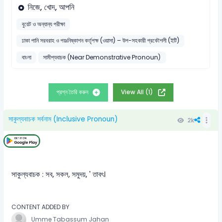
নিজে, খোদ, আপনি
বুয়েট ও অন্যান্য পরীক্ষা
ঢাকা পানি সরবরাহ ও পয়ঃনিষ্কাশন কর্তৃপক্ষ (ওয়াসা) – উপ-সহকারী প্রকৌশলী (ইটি)
বাংলা
সামীপ্যবাচক (Near Demonstrative Pronoun)
প্রশ্ন তৈরি করুন
View All (1)
সাকুল্যবাচক সর্বনাম (Inclusive Pronoun)
2k
সাকুল্যবাচক : সব, সকল, সমুদয়, ' তাবৎ।
CONTENT ADDED BY
Umme Tabassum Jahan