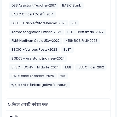
DSS Assistant Teacher-2017
BASIC Bank
BASIC Officer (Cash)-2014
DSHE – Cashier/Store Keeper-2021
KB
Karmasangsthan Officer-2022
HED – Draftsman-2022
PMG Northern Circle UDA-2022
45th BCS Preli-2023
BSCIC – Various Posts-2023
BUET
BGDCL – Assistant Engineer-2024
BPSC – DGNM – Midwife-2024
IBBL
IBBL Officer-2012
PWD Office Assistant-2025
বাংলা
প্রশ্নবাচক সর্বনাম (Interrogative Pronoun)
5.
নিচের কোনটি সর্বনাম পদ?