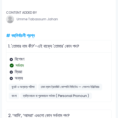
CONTENT ADDED BY
Umme Tabassum Jahan
# বহুনির্বাচনী প্রশ্ন
1.
'তোমার নাম কী?'-এই বাক্যে 'তোমার' কোন পদ?
বিশেষণ
সর্বনাম
ক্রিয়া
অব্যয়
বুয়েট ও অন্যান্য পরীক্ষা
ঢাকা ম্যাস ট্রানজিট কোম্পানি লিমিটেড — সেকশন ইঞ্জিনিয়ার
বাংলা
ব্যক্তিবাচক বা পুরুষবাচক সর্বনাম ( Personal Pronoun )
2.
‘আমি’, ‘আমরা’ এগুলো কোন সর্বনাম পদ?