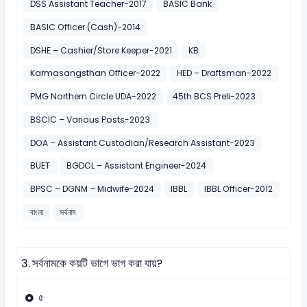
DSS Assistant Teacher-2017
BASIC Bank
BASIC Officer (Cash)-2014
DSHE – Cashier/Store Keeper-2021
KB
Karmasangsthan Officer-2022
HED – Draftsman-2022
PMG Northern Circle UDA-2022
45th BCS Preli-2023
BSCIC – Various Posts-2023
DOA – Assistant Custodian/Research Assistant-2023
BUET
BGDCL – Assistant Engineer-2024
BPSC – DGNM – Midwife-2024
IBBL
IBBL Officer-2012
বাংলা
সর্বনাম
3.
সর্বনামকে কয়টি ভাগে ভাগ করা যায়?
৫