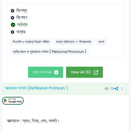
বিশেষ্য
বিশেষণ
সর্বনাম
অব্যয়
পিএসসি ও অন্যান্য নিয়োগ পরীক্ষা
মৎস্য অধিদপ্তর — হিসাবরক্ষক
বাংলা
ব্যক্তিবাচক বা পুরুষবাচক সর্বনাম ( Personal Pronoun )
প্রশ্ন তৈরি করুন
View All (6)
আত্মবাচক সর্বনাম (Reflexive Pronoun )
2k
আত্মবাচক : স্বয়ং, নিজে, খোদ, আপনি ৷