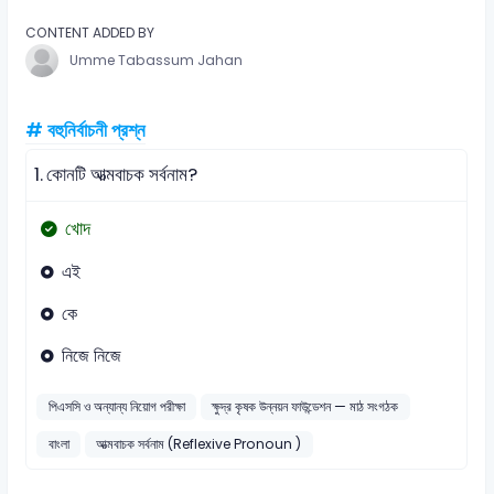
CONTENT ADDED BY
Umme Tabassum Jahan
# বহুনির্বাচনী প্রশ্ন
1.
কোনটি আত্মবাচক সর্বনাম?
খোদ
এই
কে
নিজে নিজে
পিএসসি ও অন্যান্য নিয়োগ পরীক্ষা
ক্ষুদ্র কৃষক উন্নয়ন ফাউন্ডেশন — মাঠ সংগঠক
বাংলা
আত্মবাচক সর্বনাম (Reflexive Pronoun )