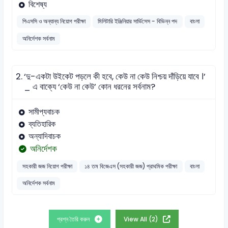
বিশেষ্য
পিএসসি ও অন্যান্য নিয়োগ পরীক্ষা
মিলিটারি ইঞ্জিনিয়ার সার্ভিসেস - বিভিন্ন পদ
বাংলা
অনির্দেশক সর্বনাম
2.
‘দু-একটা উইকেট পড়লে কী হবে, কেউ না কেউ নিশ্চয় দাঁড়িয়ে যাবে ।’
_ এ বাক্যে ‘কেউ না কেউ’ কোন ধরনের সর্বনাম?
সামীপ্যবাচক
ব্যতিহারিক
অন্যাদিবাচক
অনির্দেশক
সহকারী জজ নিয়োগ পরীক্ষা
১৪ তম বিজেএস (সহকারী জজ) প্রাথমিক পরীক্ষা
বাংলা
অনির্দেশক সর্বনাম
প্রশ্ন তৈরি করুন
View All (2)