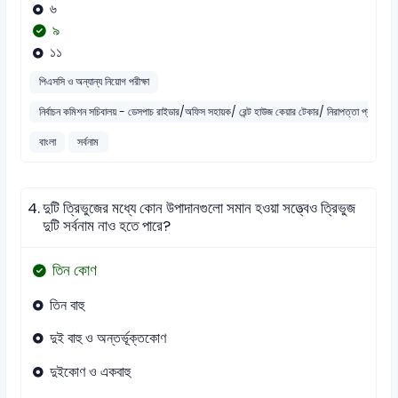
৬
৯
১১
পিএসসি ও অন্যান্য নিয়োগ পরীক্ষা
নির্বাচন কমিশন সচিবালয় - ডেসপাচ রাইডার/অফিস সহায়ক/ রেন্ট হাউজ কেয়ার টেকার/ নিরাপত্তা প্রহরী
বাংলা
সর্বনাম
4.
দুটি ত্রিভুজের মধ্যে কোন উপাদানগুলো সমান হওয়া সত্ত্বেও ত্রিভুজ
দুটি সর্বনাম নাও হতে পারে?
তিন কোণ
তিন বাহু
দুই বাহু ও অন্তর্ভূক্তকোণ
দুইকোণ ও একবাহু