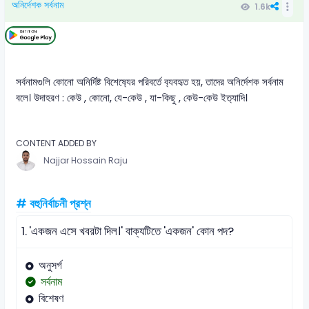
অনির্দেশক সর্বনাম
1.6k
সর্বনামগুলি কোনো অনির্দিষ্ট বিশেষ‍্যের পরিবর্তে ব‍্যবহৃত হয়, তাদের অনির্দেশক সর্বনাম
বলে। উদাহরণ : কেউ , কোনো, যে-কেউ , যা-কিছু , কেউ-কেউ ইত‍্যাদি।
CONTENT ADDED BY
Najjar Hossain Raju
# বহুনির্বাচনী প্রশ্ন
1.
'একজন এসে খবরটা দিল।' বাক্যটিতে 'একজন' কোন পদ?
অনুসর্গ
সর্বনাম
বিশেষণ