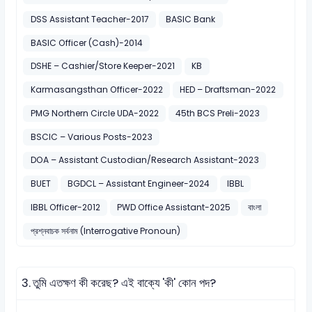
DSS Assistant Teacher-2017
BASIC Bank
BASIC Officer (Cash)-2014
DSHE – Cashier/Store Keeper-2021
KB
Karmasangsthan Officer-2022
HED – Draftsman-2022
PMG Northern Circle UDA-2022
45th BCS Preli-2023
BSCIC – Various Posts-2023
DOA – Assistant Custodian/Research Assistant-2023
BUET
BGDCL – Assistant Engineer-2024
IBBL
IBBL Officer-2012
PWD Office Assistant-2025
বাংলা
প্রশ্নবাচক সর্বনাম (Interrogative Pronoun)
3.
তুমি এতক্ষণ কী করেছ? এই বাক্যে 'কী' কোন পদ?