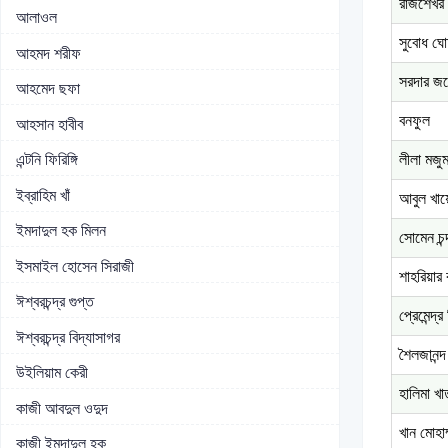
রাজশেখর 
আলাওল
সুবোধ ঘো
আহমদ শরীফ
সরদার জয়
আহমেদ ছফা
বনফুল
আহসান হাবীব
লীলা মজু
এন্টনি ফিরিঙ্গি
ইব্রাহিম খাঁ
আবুল খায়ে
ইমদাদুল হক মিলন
সোমেন চন্
ইসমাইল হোসেন সিরাজী
শাহরিয়ার
ঈশ্বরচন্দ্র গুপ্ত
প্রেমেন্দ্র
ঈশ্বরচন্দ্র বিদ্যাসাগর
শৈলজানন্দ
উইলিয়াম কেরী
হালিমা খা
কাজী আবদুল ওদুদ
খান মোহাম
কাজী ইমদাদুল হক