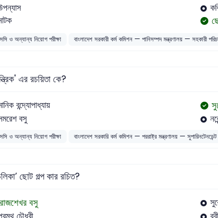
উপন্যাস
কব
ছ
নাটক
সসি ও অন্যান্য নিয়োগ পরীক্ষা
বাংলাদেশ সরকারী কর্ম কমিশন — পানিসম্পদ মন্ত্রণালয় — সহকারী পরি
ন্ত্রিক' এর রচয়িতা কে?
স
মানিক বন্দ্যোপাধ্যায়
সমরেশ বসু
নরে
সসি ও অন্যান্য নিয়োগ পরীক্ষা
বাংলাদেশ সরকারি কর্ম কমিশন — পররাষ্ট্র মন্ত্রণালয় — সুপারিনটেনডেন্ট
ডলিকা’ ছোট গল্প কার রচিত?
রাজশেখর বসু
সু
প্রমথ চৌধুরী
রবী