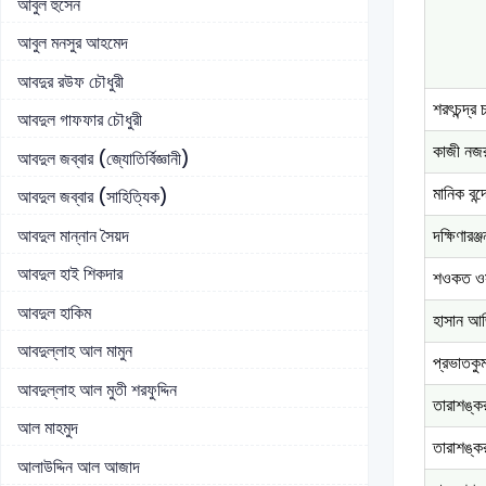
আবুল হুসেন
আবুল মনসুর আহমেদ
আবদুর রউফ চৌধুরী
শরৎচন্দ্র 
আবদুল গাফফার চৌধুরী
কাজী নজ
আবদুল জব্বার (জ্যোতির্বিজ্ঞানী)
মানিক বন্দ
আবদুল জব্বার (সাহিত্যিক)
আবদুল মান্নান সৈয়দ
দক্ষিণারঞ্
আবদুল হাই শিকদার
শওকত ও
আবদুল হাকিম
হাসান আ
আবদুল্লাহ আল মামুন
প্রভাতকুম
আবদুল্লাহ আল মুতী শরফুদ্দিন
তারাশঙ্কর
আল মাহমুদ
তারাশঙ্কর
আলাউদ্দিন আল আজাদ