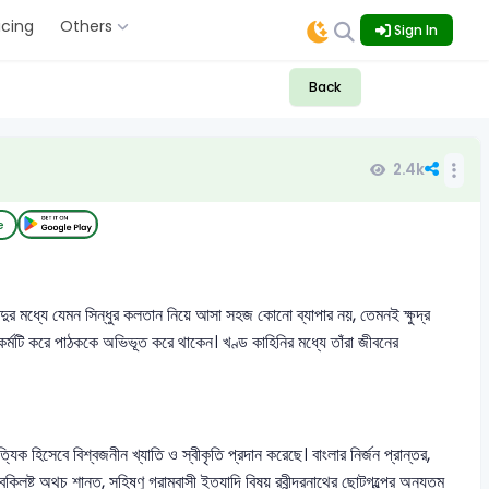
icing
Others
Sign In
Back
2.4k
e
িন্দুর মধ্যে যেমন সিন্ধুর কলতান নিয়ে আসা সহজ কোনো ব্যাপার নয়, তেমনই ক্ষুদ্র
কর্মটি করে পাঠককে অভিভূত করে থাকেন। খণ্ড কাহিনির মধ্যে তাঁরা জীবনের
াহিত্যিক হিসেবে বিশ্বজনীন খ্যাতি ও স্বীকৃতি প্রদান করেছে। বাংলার নির্জন প্রান্তর,
িষ্ট অথচ শান্ত, সহিষ্ণু গ্রামবাসী ইত্যাদি বিষয় রবীন্দ্রনাথের ছোটগল্পের অন্যতম