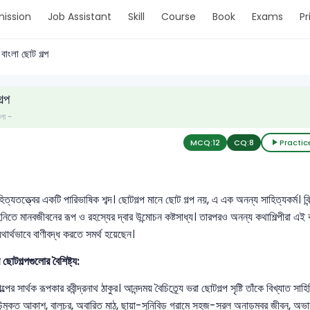
ission
Job Assistant
Skill
Course
Book
Exams
Pr
বাংলা ছোট গল্প
ল্প
ংলা -
MCQ:
12
CQ:
8
Practic
হিত্যতত্ত্বের একটি পারিভাষিক শব্দ। ছোটগল্প মানে ছোট গল্প নয়, এ এক অনন্য সাহিত্যকর্ম। ব
িতে মানবজীবনের রূপ ও রহস্যের দ্বার উন্মোচন কষ্টসাধ্য। তারপরও অনন্য কথাশিল্পীরা এই 
ার্থভাবে বাণীবদ্ধ করতে সমর্থ হয়েছেন।
র ছোটগল্পগুলোর বৈশিষ্ট্য:
্পের সার্থক রূপকার রবীন্দ্রনাথ ঠাকুর। আনন্দময় বৈচিত্র্যে ভরা ছোটগল্প সৃষ্টি তাঁকে বিখ্যাত স
উন্মুক্ত আকাশ, বালুচর, অবারিত মাঠ, ছায়া-সুনিবিড় গ্রামে সহজ-সরল অনাড়ম্বর জীবন, অভাবক্ল