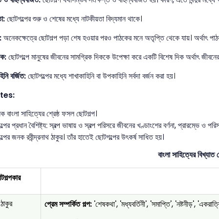
তা:
ছোটগল্পের শুরু ও শেষের মধ্যে নাটকীয়তা বিদ্যমান থাকে।
:
অনেকক্ষেত্রে ছোটগল্প পড়া শেষ হওয়ার পরও পাঠকের মনে অতৃপ্তি থেকে যায়। অর্থাৎ পাঠক আ
দিক:
ছোটগল্পে মানুষের জীবনের সামগ্রিক দিককে উপেক্ষা করে একটি বিশেষ দিক অর্থাৎ জীবনের 
নি বর্জিত:
ছোটগল্পের মধ্যে শাখাকাহিনি বা উপকাহিনি সর্বদা বর্জন করা হয়।
tes:
ক বাংলা সাহিত্যের শ্রেষ্ঠ ফসল ছোটগল্প।
্পের প্রধান বৈশিষ্ট্য: স্বল্প ভাষায় ও স্বল্প পরিসরে জীবনের খণ্ডাংশের বর্ণনা, প্রারম্ভে ও প
্পের জনক রবীন্দ্রনাথ ঠাকুর। তাঁর হাতেই ছোটগল্পের উৎকর্ষ সাধিত হয়।
বাংলা সাহিত্যের বিখ্যাত 
টগল্পকার
 ঠাকুর
প্রেম সম্পর্কিত গল্প:
'শেষকথা', 'মধ্যবর্তিনী', 'সমাপ্তি', 'নষ্টনীড়', 'একরাত্র