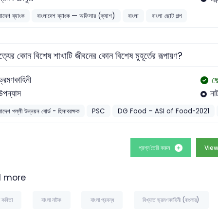
লাদেশ ব্যাংক
বাংলাদেশ ব্যাংক — অফিসার (ক্যাশ)
বাংলা
বাংলা ছোট গল্প
ত্যের কোন বিশেষ শাখাটি জীবনের কোন বিশেষ মুহূর্তের রূপায়ণ?
ছে
ভ্রমণকাহিনী
উপন্যাস
না
লাদেশ পল্লী উন্নয়ন বোর্ড - হিসাবরক্ষক
PSC
DG Food – ASI of Food-2021
প্রশ্ন তৈরি করুন
View
 more
া কবিতা
বাংলা নাটক
বাংলা প্রবন্ধ
বিখ্যাত ভ্রমণকাহিনী (বাংলায়)