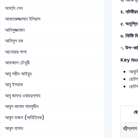
অমর্ত্য সেন
৪. নাটকীয়
আখতারুজ্জামান ইলিয়াস
৫. অতৃপ্তি
আনিসুজ্জামান
৬. নির্দিষ্ট 
আনিসুল হক
৭
. উপ-কাহি
আনোয়ার পাশা
Key No
আফজাল চৌধুরী
আধুনি
আবু সয়ীদ আইয়ুব
ছোটগল
আবু ইসহাক
ছোটগল
আবু জাফর ওবায়দুল্লাহ
আবুল কালাম শামসুদ্দীন
ছো
আবুল ফজল (সাহিত্যিক)
রবীন্দ্রনাথ
আবুল হাসান