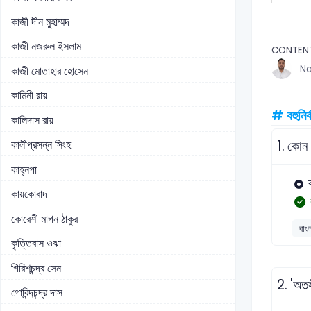
কাজী দীন মুহাম্মদ
কাজী নজরুল ইসলাম
CONTEN
Na
কাজী মোতাহার হোসেন
কামিনী রায়
# বহুনির্
কালিদাস রায়
কালীপ্রসন্ন সিংহ
1.
কোন গ
কাহ্নপা
কায়কোবাদ
কোরেশী মাগন ঠাকুর
বাং
কৃত্তিবাস ওঝা
গিরিশচন্দ্র সেন
2.
'অতস
গোবিন্দচন্দ্র দাস