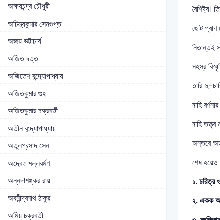
অক্ষয়চন্দ্র চৌধুরী
বৈশিষ্ট্য। 
অচিন্ত্যকুমার সেনগুপ্ত
ছোট প্রাণ 
অজয় ভট্টাচার্য
নিতান্তই 
অজিত দত্ত
সহস্র বিস্ম
অজিতেশ বন্দ্যোপাধ্যায়
তারি দু-চা
অজিতকুমার গুহ
নাহি বর্ণনা
অজিতকুমার চক্রবর্তী
নাহি তত্ত্ব
অতীন বন্দ্যোপাধ্যায়
অন্তরে অতৃ
অতুলপ্রসাদ সেন
শেষ হয়েও 
অদ্বৈত মল্লবর্মণ
অন্নদাশঙ্কর রায়
১. চরিত্র 
অবনীন্দ্রনাথ ঠাকুর
২. একক অন
অমিয় চক্রবর্তী
৩. সংক্ষিপ্