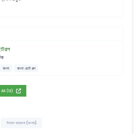
াটগল্প
টক
বাংলা
বাংলা ছোট গল্প
 All (12)
বিখ্যাত রম্যরচনা (বাংলায়)