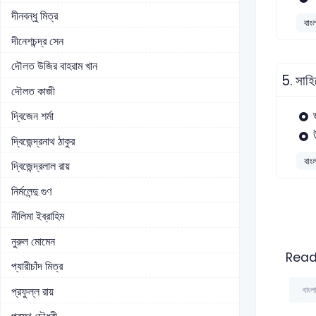
দীনবন্ধু মিত্র
বাং
দীনেশচন্দ্র সেন
দৌলত উজির বাহরাম খান
5.
সাহি
দৌলত কাজী
দ্বিজেন শর্মা
দ্বিজেন্দ্রনাথ ঠাকুর
বাং
দ্বিজেন্দ্রলাল রায়
নির্মলেন্দু গুণ
নীলিমা ইব্রাহিম
নুরুল মোমেন
Read
প্যারীচাঁদ মিত্র
প্রফুল্ল রায়
বাংল