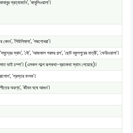
কাবাবুর প্রত্যাবর্তন', 'কাবুলিওয়ালা'।
 বেদন', 'শিউলিমালা', 'পদ্মগোখরা'।
সমুদ্রের স্বাদ', 'বৌ', 'আজকাল পরশুর গল্প', 'ছোট বকুলপুরের যাত্রী', 'ফেরিওয়ালা'।
লে', 'সাত ভাই চম্পা'। (এসকল গল্পে রূপকথা-ব্রতকথা স্থান পেয়েছে)।
িঁজরাপোল', 'প্রস্তর ফলক'।
 'শীতের অরণ্য', 'জীবন ঘষে আগুন'।