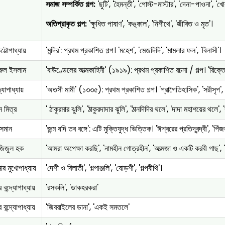
সমাজ সম্পর্কিত গল্প:
'ছুটি', 'হৈমন্তী', 'পোস্ট-মাস্টার', 'দেনা-পাওনা', 'খো
অতিপ্রাকৃত গল্প:
'ক্ষুধিত পাষাণ', 'কঙ্কাল', 'নিশীথে', 'জীবিত ও মৃত'।
চট্টোপাধ্যায়
'মন্দির': প্রথম প্রকাশিত গল্প। 'মহেশ', 'মেজদিদি', 'মামলার ফল', 'বিলাসী'।
রুল ইসলাম
'বাউণ্ডেলের আত্মকাহিনী' (১৯১৯): প্রথম প্রকাশিত রচনা / গল্প। 'রিক্তের
্যোপাধ্যায়
'অতসী মামী' (১৩৩৫): প্রথম প্রকাশিত গল্প। 'প্রাগৈতিহাসিক', 'সরীসৃপ', '
জন মিত্র
' ঠাকুরমার ঝুলি', 'ঠাকুরদাদার ঝুলি', 'ঠানদিদির থলে', 'দাদা মহাশয়ের থ
সমান
'জন্ম যদি তব বঙ্গে': এটি মুক্তিযুদ্ধ ভিত্তিক। 'ঈশ্বরের প্রতিদ্বন্দ্বী', 'প
জিজুল হক
'আমরা অপেক্ষা করছি', 'নামহীন গোত্রহীন', 'আত্মজা ও একটি করবী গাছ',
ার মুখোপাধ্যায়
'দেশী ও বিলাতী', 'গল্পাঞ্জলি', 'ষোড়শী', 'গল্পবীথি'।
 বন্দ্যোপাধ্যায়
'রসকলি', 'ডাকহরকরা'
 বন্দ্যোপাধ্যায়
'জিবরাইলের ডানা', 'একই সমতলে'