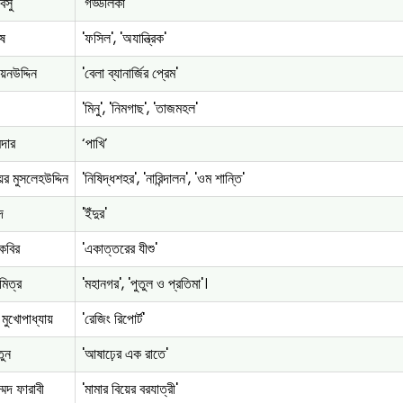
বসু
'গড্ডলিকা'
ষ
'ফসিল', 'অযান্ত্রিক'
েনউদ্দিন
'বেলা ব্যানার্জির প্রেম'
'মিনু', 'নিমগাছ', 'তাজমহল'
মদার
‘পাখি’
র মুসলেহউদ্দিন
'নিষিদ্ধশহর', 'নারিন্দালন', 'ওম শান্তি'
দ
'ইঁদুর'
 কবির
'একাত্তরের যীশু'
 মিত্র
'মহানগর', 'পুতুল ও প্রতিমা'।
 মুখোপাধ্যায়
'রেজিং রিপোর্ট'
তুন
'আষাঢ়ের এক রাতে'
্মদ ফারাবী
'মামার বিয়ের বরযাত্রী'