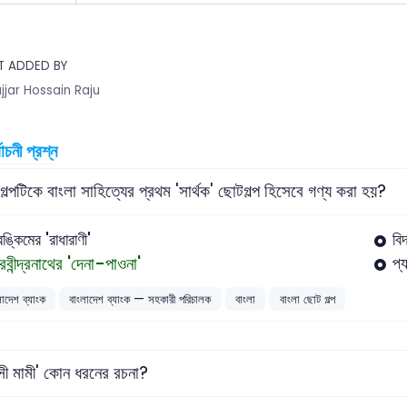
T ADDED BY
jjar Hossain Raju
বাচনী প্রশ্ন
ল্পটিকে বাংলা সাহিত্যের প্রথম 'সার্থক' ছোটগল্প হিসেবে গণ্য করা হয়?
বঙ্কিমের 'রাধারাণী'
বি
রবীন্দ্রনাথের 'দেনা-পাওনা'
প্
লাদেশ ব্যাংক
বাংলাদেশ ব্যাংক — সহকারী পরিচালক
বাংলা
বাংলা ছোট গল্প
ী মামী' কোন ধরনের রচনা?