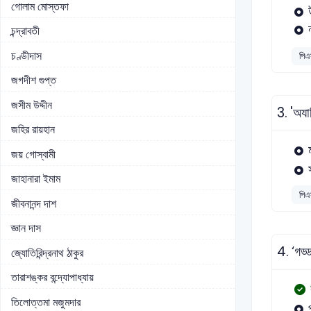
গোলাম মোস্তফা
চন্দ্রাবতী
চণ্ডীদাস
পিএ
জগদীশ গুপ্ত
জসীম উদ্দীন
3.
'অযা
জহির রায়হান
জয় গোস্বামী
জাহানারা ইমাম
পিএ
জীবনানন্দ দাশ
জ্ঞান দাস
4.
‘গড্
জ্যোতিরিন্দ্রনাথ ঠাকুর
তারাশঙ্কর বন্দ্যোপাধ্যায়
তিলোত্তমা মজুমদার