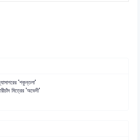
দ্যাসাগরের 'শকুন্তলা'
যারীচাঁদ মিত্রের 'অভেদী'