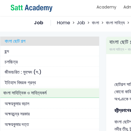
Academy
Adm
বিখ্যাত ভ্রমণকাহিনী (বাংলায়)
বিখ্যাত রম্যরচনা (বাংলায়)
Job
Home
Job
বাংলা
বাংলা সাহিত্য
বাংলা উপন্যাস
বাংলা ছোট গল্প
বাংলা ছোট গ
বাংলা সাহিত্য - বা
ছন্দ
চলচ্চিত্র
জীবনচরিত : মুহম্মদ (স.)
ইতিহাস বিষয়ক গ্রন্থ
ছোটগল্প সা
কোনো কাহিন
বাংলা সাহিত্যিক ও সাহিত্যকর্ম
অখণ্ডকে যথ
অক্ষয়কুমার বড়াল
রবীন্দ্রনাথে
অক্ষয়চন্দ্র সরকার
বাংলা ছোটগল
অক্ষয়কুমার দত্ত
নদীর তীর, 