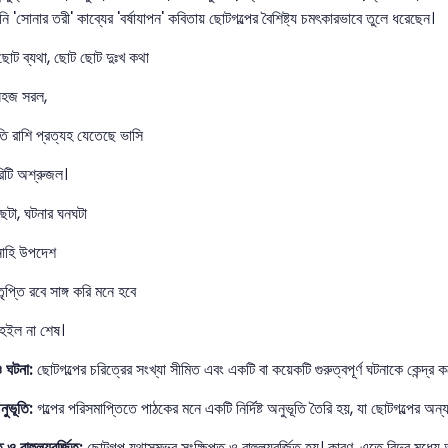
তিনি 'সোনার তরী' কাব্যের 'বর্ষাযাপন' কবিতায় ছোটগল্পের বৈশিষ্ট্য চমৎকারভাবে তুলে ধরেছেন।
ছোট ব্যথা, ছোট ছোট দুঃখ কথা
সহজ সরল,
ৃতি রাশি প্রত্যহ যেতেছে ভাসি
রিটি অশ্রুজল।
র ছটা, ঘটনার ঘনঘটা
 নাহি উপদেশ
প্তি রবে সাঙ্গ করি মনে হবে
হইল না শেষ।
ও ঘটনা:
ছোটগল্পের চরিত্রের সংখ্যা সীমিত এবং একটি বা কয়েকটি গুরুত্বপূর্ণ ঘটনাকে কেন্দ্র 
ুভূতি:
গল্পের পরিসমাপ্তিতে পাঠকের মনে একটি নির্দিষ্ট অনুভূতি তৈরি হয়, যা ছোটগল্পের অন্য
ত ও বাহুল্যবর্জিত:
ছোটগল্প যথাসম্ভব সংক্ষিপ্ত ও বাহুল্যবর্জিত হয়। কারণ, এতে বিন্দুর মধ্যে অবস