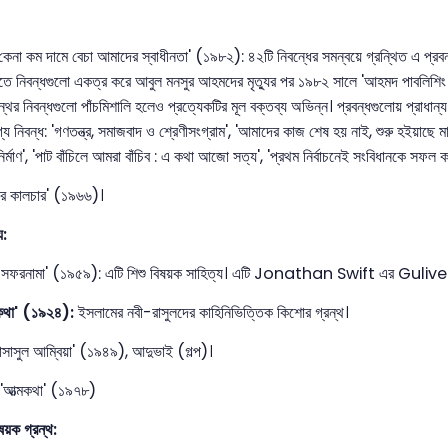
 কেনা কম দামে বেচা আমাদের স্বাধীনতা' (১৯৮২): ৪২টি নিবন্ধের সমন্বয়ে গ্রন্থিত এ প্র
ীতে নিবন্ধগুলো একত্র করে আবুল মনসুর আহমদের মৃত্যুর পর ১৯৮২ সালে 'আহমদ পাবলিশিং হ
্থের নিবন্ধগুলো পাঁচমিশালি হলেও প্রত্যেকটির মূল বক্তব্য অভিন্ন। প্রবন্ধগুলোয় প্রাধান্
য নিবন্ধ: 'গণতন্ত্র, সমাজবাদ ও শ্রেণীসংগ্রাম', 'আমাদের কাজ শেষ হয় নাই, শুরু হইয়াছে মাত
ির্মাণ', 'পাট বাঁচিলে আমরা বাঁচিব : এ কথা আজো সত্য', 'প্রথম নির্বাচনেই সংবিধানকে সফল করি
ার কালচার' (১৯৬৬)।
য:
র সফরনামা' (১৯৫৯): এটি শিশু বিষয়ক সাহিত্য। এটি Jonathan Swift এর Guliv
 কথা' (১৯২৪):
ইসলামের নবী-রাসুলদের কাহিনিভিত্তিক কিশোর গ্রন্থ।
াসাসুল আম্বিয়া' (১৯৪৯), আদুভাই (গল্প)।
'আত্মকথা' (১৯৭৮)
ষয়ক গ্রন্থ: