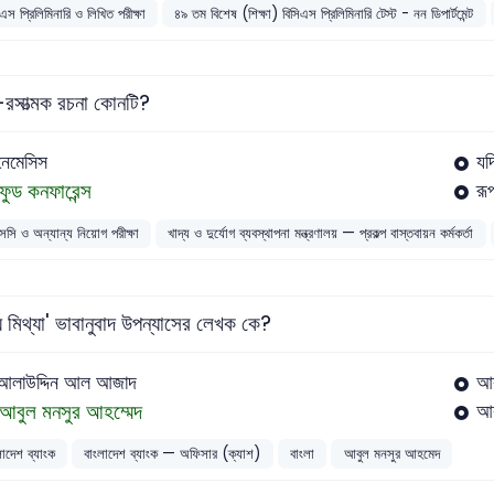
এস প্রিলিমিনারি ও লিখিত পরীক্ষা
৪৯ তম বিশেষ (শিক্ষা) বিসিএস প্রিলিমিনারি টেস্ট - নন ডিপার্টমেন্ট
্গ-রসাত্মক রচনা কোনটি?
নেমেসিস
যদ
ফুড কনফারেন্স
রূ
সসি ও অন্যান্য নিয়োগ পরীক্ষা
খাদ্য ও দুর্যোগ ব্যবস্থাপনা মন্ত্রণালয় — প্রকল্প বাস্তবায়ন কর্মকর্তা
য মিথ্যা' ভাবানুবাদ উপন্যাসের লেখক কে?
আলাউদ্দিন আল আজাদ
আব
আবুল মনসুর আহম্মেদ
আ
লাদেশ ব্যাংক
বাংলাদেশ ব্যাংক — অফিসার (ক্যাশ)
বাংলা
আবুল মনসুর আহমেদ