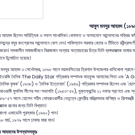
আবুল মনসুর আহমদ (১৮
 আহমদ ছিলেন সাহিত্যিক ও সফল সাংবাদিক। খেলাফত ও অসহযোগ আন্দোলনের সক্রিয় কর্মী ছ
াসচন্দ্র বসুর কংগ্রেসের আন্দোলনে যোগ দেন। পাকিস্তান সরকার বেতার ও টিভিতে রবীন্দ্রসংগ
 করেন। সমকালীন সমাজজীবনে বিরাজমান অন্যায় অত্যাচারের চিত্র তিনি ব্যঙ্গরসাত্মক ভাষার মা
ভাবে উন্মোচিত হয়েছে।
মনসুর আহমদ ৩ সেপ্টেম্বর, ১৮৯৮ সালে ময়মনসিংহের ত্রিশাল উপজেলার ধানিখোলা গ্রামে জ
 ইংরেজি দৈনিক The Daily Star পত্রিকার সম্পাদক মাহফুজ আনামের পিতা এবং 'A 
 'দৈনিক কৃষক' (১৯৩৮) ও 'দৈনিক ইত্তেহাদ' (১৯৪৬) পত্রিকার সম্পাদক ছিলেন এবং 'ছোল
আওয়ামী মুসলিম লীগের সহ-সভাপতি (১৯৫৩-৫৮), যুক্তফ্রন্টের ২১ দফার প্রণেতা এবং স্বাস্থ
৬-৫৭ সালে হোসেন শহীদ সোহরাওয়ার্দীর নেতৃত্বে কেন্দ্রীয় মন্ত্রিসভার বাণিজ্য ও শিল্পমন্ত্র
ূপাত্মক রচনার জন্য তিনি বিখ্যাত।
বাংলা একাডেমি পুরস্কার (১৯৬০) পান।
১৮ মার্চ, ১৯৭৯ সালে ঢাকায় মারা যান।
র আহমদের উপন্যাসসমূহঃ