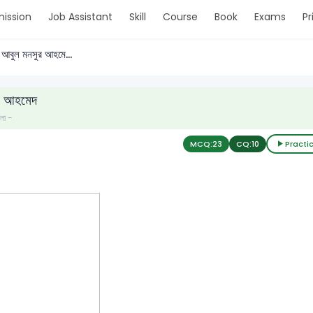
ission
Job Assistant
Skill
Course
Book
Exams
Pr
আবুল মনসুর আহমে...
র আহমেদ
ংলা -
MCQ:
23
CQ:
10
Practi