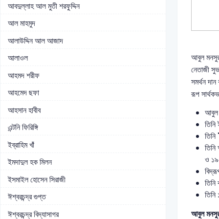
আবদুল্লাহ আল মুতী শরফুদ্দিন
আল মাহমুদ
আলাউদ্দিন আল আজাদ
আবুল মনসুর
আলাওল
নেতাজী সুভ
আহমদ শরীফ
সমর্থন দান
আহমেদ ছফা
রূপ সার্থক
আহসান হাবীব
আবুল 
তিনি
এন্টনি ফিরিঙ্গি
তিনি
ইব্রাহিম খাঁ
তিনি 
ও ১৯৫
ইমদাদুল হক মিলন
বিদ্র
ইসমাইল হোসেন সিরাজী
তিনি 
তিনি 
ঈশ্বরচন্দ্র গুপ্ত
আবুল মনসু
ঈশ্বরচন্দ্র বিদ্যাসাগর