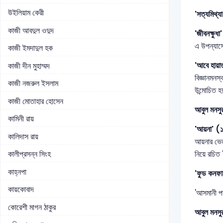
উইলিয়াম কেরী
'সত্যমিথ্
কাজী আবদুল ওদুদ
'জীবনক্ষুধ
এ উপন্যাসে
কাজী ইমদাদুল হক
'আবে হায়
কাজী দীন মুহাম্মদ
বিজ্ঞানমনস
কাজী নজরুল ইসলাম
উন্মোচিত 
কাজী মোতাহার হোসেন
আবুল মনসুর
কামিনী রায়
'আয়না' (
কালিদাস রায়
আয়নার ভেতর
নিয়ে রচিত 
কালীপ্রসন্ন সিংহ
কাহ্নপা
'ফুড কনফা
কায়কোবাদ
'আসমানী পর
কোরেশী মাগন ঠাকুর
আবুল মনসুর