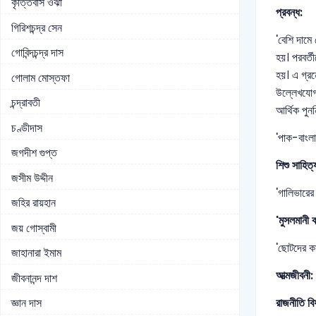
কৃত্তিবাস ওঝা
প্রবন্ধ:
গিরিশচন্দ্র সেন
'বেশি দামে
গোবিন্দচন্দ্র দাস
হয়। পরবর্ত
হয়। এ গ্রন
গোলাম মোস্তফা
উল্লেখযোগ্
চন্দ্রাবতী
আর্থিক পুনন
চণ্ডীদাস
'পাক-বাংল
জগদীশ গুপ্ত
শিশু সাহিত্
জসীম উদ্দীন
'গালিভারে
জহির রায়হান
'মুসলমানী
জয় গোস্বামী
'ছোটদের ক
জাহানারা ইমাম
আত্মজীবনী:
জীবনানন্দ দাশ
রাজনীতি বি
জ্ঞান দাস