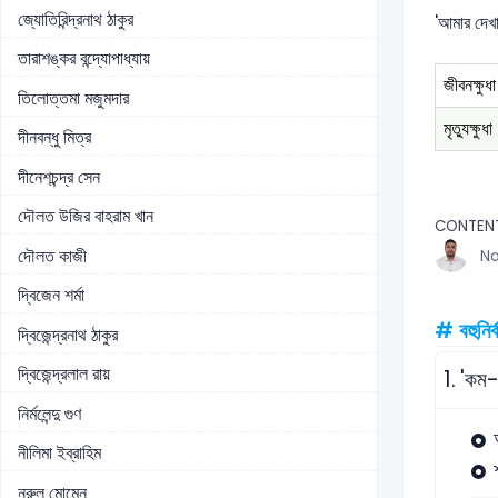
জ্যোতিরিন্দ্রনাথ ঠাকুর
'আমার দেখা
তারাশঙ্কর বন্দ্যোপাধ্যায়
জীবনক্ষুধ
তিলোত্তমা মজুমদার
মৃত্যুক্ষু
দীনবন্ধু মিত্র
দীনেশচন্দ্র সেন
দৌলত উজির বাহরাম খান
CONTEN
দৌলত কাজী
Na
দ্বিজেন শর্মা
# বহুনির্
দ্বিজেন্দ্রনাথ ঠাকুর
দ্বিজেন্দ্রলাল রায়
1.
'কম-
নির্মলেন্দু গুণ
নীলিমা ইব্রাহিম
নুরুল মোমেন