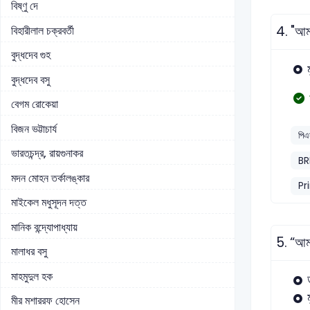
বিষ্ণু দে
4.
"আমা
বিহারীলাল চক্রবর্তী
বুদ্ধদেব গুহ
বুদ্ধদেব বসু
বেগম রোকেয়া
বিজন ভট্টাচার্য
পিএ
ভারতচন্দ্র, রায়গুনাকর
BR
মদন মোহন তর্কালঙ্কার
Pr
মাইকেল মধুসূদন দত্ত
মানিক বন্দ্যোপাধ্যায়
5.
“আমা
মালাধর বসু
মাহমুদুল হক
মীর মশাররফ হোসেন