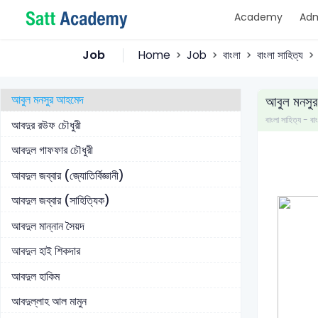
Academy
Adm
আবুল ফজল (সাহিত্যিক)
আবুল হাসান
Job
Home
Job
বাংলা
বাংলা সাহিত্য
আবুল হুসেন
আবুল মনসুর আহমেদ
আবুল মনসু
বাংলা সাহিত্য - বা
আবদুর রউফ চৌধুরী
আবদুল গাফফার চৌধুরী
আবদুল জব্বার (জ্যোতির্বিজ্ঞানী)
আবদুল জব্বার (সাহিত্যিক)
আবদুল মান্নান সৈয়দ
আবদুল হাই শিকদার
আবদুল হাকিম
আবদুল্লাহ আল মামুন