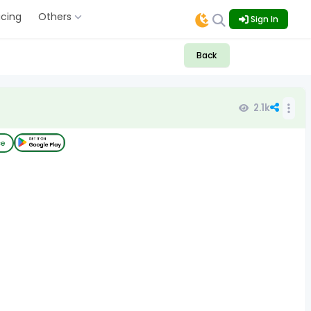
icing
Others
Sign In
Back
2.1k
ce