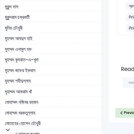
মুকুন্দ দাস
প্র
মুকুন্দরাম চক্রবর্তী
Pr
মুনির চৌধুরী
Pr
মুহম্মদ আবদুল হাই
মুহম্মদ এনামুল হক
মুহম্মদ কুদরাত-এ-খুদা
Read
মুহম্মদ জাফর ইকবাল
মুহম্মদ শহীদুল্লাহ
অক্ষয
মুহাম্মদ আকরাম খাঁ
মোহাম্মদ নজিবর রহমান
মোহাম্মদ বরকতুল্লাহ
Previ
মোতাহের হোসেন চৌধুরী