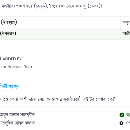
 রাজনীতির পঞ্চাশ বছর' (১৯৬৯), 'শেরে বাংলা থেকে বঙ্গবন্ধু' (১৯৭২)।
া (উপন্যাস)
আবুল
ধা (উপন্যাস)
কাজী
T ADDED BY
jjar Hossain Raju
বাচনী প্রশ্ন
দামে কেনা বেশী দামে বেচা আমাদের স্বাধীনতা'-বইটির লেখক কে?
আ
আবুল কালাম শামসুদ্দীন
শামসুদ্দিন আবুল কালাম
এস