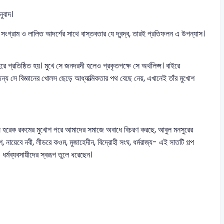
ুবাদ।
র সংগ্রাম ও লালিত আদর্শের সাথে বাস্তবতার যে দ্বন্দ্ব, তারই প্রতিফলন এ উপন্যাস।
হরে প্রতিষ্ঠিত হয়। মুখে সে জনদরদী হলেও প্রকৃতপক্ষে সে অর্থলিপ্স। বাইরে
 জন্য সে বিজ্ঞানের খোলস ছেড়ে আধ্যাত্মিকতার পথ বেছে নেয়, এখানেই তাঁর মুখোশ
ুষ হরেক রকমের মুখোশ পরে আমাদের সমাজে অবাধে বিচরণ করছে, আবুল মনসুরের
নায়েবে নবী, লীডরে কওম, মুজাহেদীন, বিদ্রোহী সংঘ, ধর্মরাজ্য- এই সাতটি গল্প
 ধর্মব্যবসায়ীদের স্বরূপ তুলে ধরেছেন।