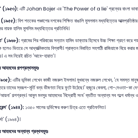
যা' (১৯৫৩):
এটি Johan Bojer এর 'The Power of a lie' গ্রন্থের বাংলা ভাবান
া' (১৯৫৫):
বিশ শতকের পঞ্চাশের দশকের শিক্ষিত বাঙালি মুসলমান মধ্যবিত্তের আত্মপ্রতিষ্ঠা
র নায়ক হালিম মুসলিম মধ্যবিত্তের প্রতিনিধি।
াত' (১৯৬৮):
গ্রামের পির পরিবারের সন্তান হামিদ ডাক্তার হিসেবে উচ্চ শিক্ষা গ্রহণ করে শ
্ক হলেও ভিতরে সে আধ্যাত্মিকতায় বিশ্বাসী। প্রাক্তন বিবাহিত সহপাঠী রাজিয়াকে বিয়ে করার
হয়। এ সব নিয়েই রচিত 'আবে-হায়াত'।
 আহমদের গল্পগ্রন্থসমূহঃ
১৯৩৫):
এটির ভূমিকা লেখেন কাজী নজরুল ইসলাম। মুখবন্ধে নজরুল লেখেন, 'যে সমস্ত মান
ে তাদের স্বরূপ-মূর্তি বন্য ভীষণতা নিয়ে ফুটে উঠেছে।' হুজুরে কেবলা, গো-দেওতা-কা দেশ, 
'আয়না' গল্পগ্রন্থ। আবুল মনসুর আহমদের 'বিদ্রোহী সংঘ' ব্যতীত অন্যান্য সব গল্পে ধর্মান্ধ ও
রেন্স' (১৯৪৪):
১৩৫০ সালের দুর্ভিক্ষের করুণ চিত্র এতে প্রতিফলিত।
্দা' (১৯৬৪)।
 আহমদের অন্যান্য গ্রন্থসমূহঃ