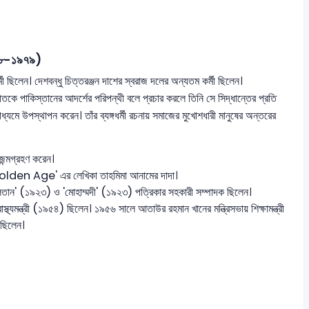
৯৮-১৯৭৯)
িলেন। দেশবন্ধু চিত্তরঞ্জন দাশের স্বরাজ দলের অন্যতম কর্মী ছিলেন।
ীতকে পাকিস্তানের আদর্শের পরিপন্থী বলে প্রচার করলে তিনি সে সিদ্ধান্তের প্রতি
ধ্যমে উপস্থাপন করেন। তাঁর ব্যঙ্গধর্মী রচনায় সমাজের মুখোশধারী মানুষের অন্তরের
ন্মগ্রহণ করেন।
Golden Age' এর লেখিকা তাহমিমা আনামের দাদা।
তান' (১৯২৩) ও 'মোহাম্মদী' (১৯২৩) পত্রিকার সহকারী সম্পাদক ছিলেন।
্যমন্ত্রী (১৯৫৪) ছিলেন। ১৯৫৬ সালে আতাউর রহমান খানের মন্ত্রিসভায় শিক্ষামন্ত্রী
ী ছিলেন।