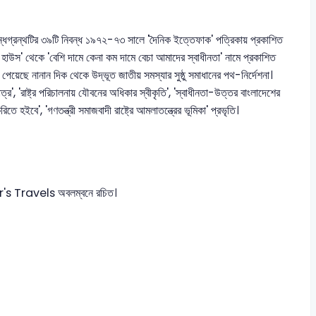
বন্ধগ্রন্থটির ৩৯টি নিবন্ধ ১৯৭২-৭৩ সালে 'দৈনিক ইত্তেফাক' পত্রিকায় প্রকাশিত
াউস' থেকে 'বেশি দামে কেনা কম দামে বেচা আমাদের স্বাধীনতা' নামে প্রকাশিত
য পেয়েছে নানান দিক থেকে উদ্ভূত জাতীয় সমস্যার সুষ্ঠু সমাধানের পথ-নির্দেশনা।
্র', 'রাষ্ট্র পরিচালনায় যৌবনের অধিকার স্বীকৃতি', 'স্বাধীনতা-উত্তর বাংলাদেশের
তে হইবে', 'গণতন্ত্রী সমাজবাদী রাষ্ট্রে আমলাতন্ত্রের ভূমিকা' প্রভৃতি।
er's Travels অবলম্বনে রচিত।