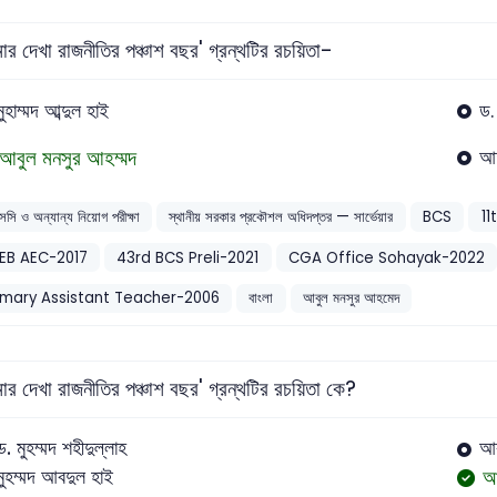
র দেখা রাজনীতির পঞ্চাশ বছর' গ্রন্থটির রচয়িতা-
মুহাম্মদ আব্দুল হাই
ড.
আবুল মনসুর আহম্মদ
আত
সসি ও অন্যান্য নিয়োগ পরীক্ষা
স্থানীয় সরকার প্রকৌশল অধিদপ্তর — সার্ভেয়ার
BCS
11
EB AEC-2017
43rd BCS Preli-2021
CGA Office Sohayak-2022
imary Assistant Teacher-2006
বাংলা
আবুল মনসুর আহমেদ
র দেখা রাজনীতির পঞ্চাশ বছর' গ্রন্থটির রচয়িতা কে?
ড. মুহম্মদ শহীদুল্লাহ
আক
আ
মুহম্মদ আবদুল হাই