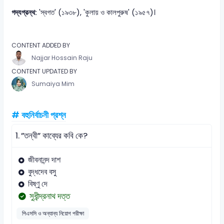
গদ্যগ্রন্থ:
'স্বগত' (১৯৩৮), 'কুলায় ও কালপুরুষ' (১৯৫৭)।
CONTENT ADDED BY
Najjar Hossain Raju
CONTENT UPDATED BY
Sumaiya Mim
# বহুনির্বাচনী প্রশ্ন
1.
”তন্বী” কাব্যের কবি কে?
জীবনানন্দ দাশ
বুদ্ধদেব বসু
বিষ্ণু দে
সুধীন্দ্রনাথ দত্ত
পিএসসি ও অন্যান্য নিয়োগ পরীক্ষা