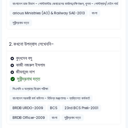
বাংলাদেশ ডাক বিভাগ - পোস্টমাস্টার জেনারেলের কার্যালয়,দক্ষিণাঞ্চল, খুলনা - পোস্টম্যান/মেইল গার্ড/স্ট্য
arious Ministries (AO) & Railway SAE-2013
বাংলা
সুধীন্দ্রনাথ দত্ত
2.
কখনো উপন্যাস লেখেননি-
বুদ্ধদেব বসু
কাজী নজরুল ইসলাম
জীবনানন্দ দাশ
সুধীন্দ্রনাথ দত্ত
পিএসসি ও অন্যান্য নিয়োগ পরীক্ষা
বাংলাদেশ সরকারী কর্ম কমিশন - বিভিন্ন মন্ত্রণালয় - ব্যক্তিগত কর্মকর্তা
BRDB URDO-2009
BCS
23rd BCS Preli-2001
BRDB Officer-2009
বাংলা
সুধীন্দ্রনাথ দত্ত