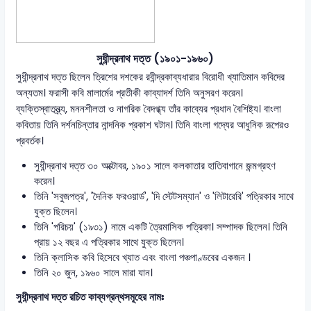
সুধীন্দ্রনাথ দত্ত (১৯০১-১৯৬০)
সুধীন্দ্রনাথ দত্ত ছিলেন ত্রিশের দশকের রবীন্দ্রকাব্যধারার বিরোধী খ্যাতিমান কবিদের
অন্যতম। ফরাসী কবি মালার্মের প্রতীকী কাব্যাদর্শ তিনি অনুসরণ করেন।
ব্যক্তিস্বাতন্ত্র্য, মননশীলতা ও নাগরিক বৈদগ্ধ্য তাঁর কাব্যের প্রধান বৈশিষ্ট্য। বাংলা
কবিতায় তিনি দর্শনচিন্তার নান্দনিক প্রকাশ ঘটান। তিনি বাংলা গদ্যের আধুনিক রূপেরও
প্রবর্তক।
সুধীন্দ্রনাথ দত্ত ৩০ অক্টোবর, ১৯০১ সালে কলকাতার হাতিবাগানে জন্মগ্রহণ
করেন।
তিনি 'সবুজপত্র', 'দৈনিক ফরওয়ার্ড', 'দি স্টেটসম্যান' ও 'লিটারেরি' পত্রিকার সাথে
যুক্ত ছিলেন।
তিনি 'পরিচয়' (১৯৩১) নামে একটি ত্রৈমাসিক পত্রিকা। সম্পাদক ছিলেন। তিনি
প্রায় ১২ বছর এ পত্রিকার সাথে যুক্ত ছিলেন।
তিনি ক্লাসিক কবি হিসেবে খ্যাত এবং বাংলা পঞ্চপাণ্ডবের একজন ।
তিনি ২০ জুন, ১৯৬০ সালে মারা যান।
সুধীন্দ্রনাথ দত্ত রচিত কাব্যগ্রন্থসমূহের নামঃ