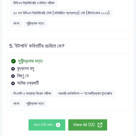
বিসিএস প্রিলিমিনারি ও লিখিত পরীক্ষা
৪৫ তম বিসিএস প্রিলিমিনারি টেস্ট (অনির্বাচিত প্রশ্নপত্র) সেট (কীর্তনখোলা ২০২৩)
বাংলা
সুধীন্দ্রনাথ দত্ত
5.
'উটপাখি' কবিতাটির রচয়িতা কে?
সুধীন্দ্রনাথ দত্ত
বুদ্ধদেব বসু
বিষ্ণু দে
অমিয় চক্রবর্তী
পিএসসি ও অন্যান্য নিয়োগ পরীক্ষা
সরকারি কর্মকমিশন — ইলেকট্রিক্যাল ইন্সপেক্টর
বাংলা
সুধীন্দ্রনাথ দত্ত
প্রশ্ন তৈরি করুন
View All (12)