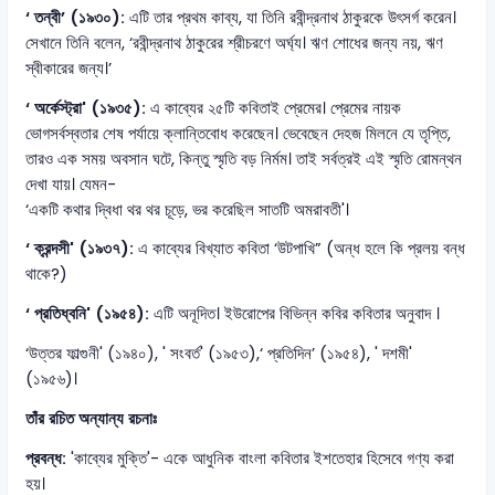
‘ তন্বী’ (১৯৩০):
এটি তার প্রথম কাব্য, যা তিনি রবীন্দ্রনাথ ঠাকুরকে উৎসর্গ করেন।
সেখানে তিনি বলেন, ‘রবীন্দ্রনাথ ঠাকুরের শ্রীচরণে অর্ঘ্য। ঋণ শোধের জন্য নয়, ঋণ
স্বীকারের জন্য।’
‘ অর্কেস্ট্রা' (১৯৩৫):
এ কাব্যের ২৫টি কবিতাই প্রেমের। প্রেমের নায়ক
ভোগসর্বস্বতার শেষ পর্যায়ে ক্লান্তিবোধ করেছেন। ভেবেছেন দেহজ মিলনে যে তৃপ্তি,
তারও এক সময় অবসান ঘটে, কিন্তু স্মৃতি বড় নির্মম। তাই সর্বত্রই এই স্মৃতি রোমন্থন
দেখা যায়। যেমন-
‘একটি কথার দ্বিধা থর থর চূড়ে, ভর করেছিল সাতটি অমরাবতী'।
‘ ক্রন্দসী' (১৯৩৭):
এ কাব্যের বিখ্যাত কবিতা ‘উটপাখি” (অন্ধ হলে কি প্রলয় বন্ধ
থাকে?)
‘ প্রতিধ্বনি' (১৯৫৪):
এটি অনূদিত। ইউরোপের বিভিন্ন কবির কবিতার অনুবাদ ।
‘উত্তর ফাল্গুনী' (১৯৪০), ' সংবর্ত' (১৯৫৩),‘ প্রতিদিন’ (১৯৫৪), ' দশমী'
(১৯৫৬)।
তাঁর রচিত অন্যান্য রচনাঃ
প্রবন্ধ:
'কাব্যের মুক্তি'- একে আধুনিক বাংলা কবিতার ইশতেহার হিসেবে গণ্য করা
হয়।