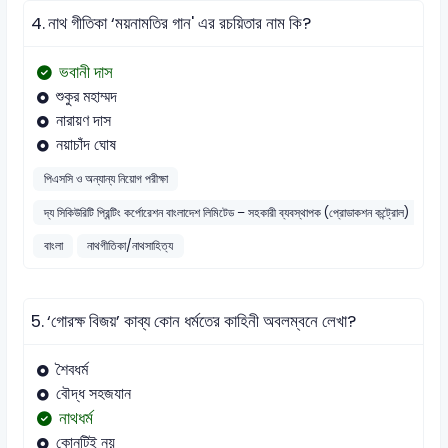
4.
নাথ গীতিকা ‘ময়নামতির গান' এর রচয়িতার নাম কি?
ভবানী দাস
শুকুর মহাম্মদ
নারায়ণ দাস
নয়াচাঁদ ঘোষ
পিএসসি ও অন্যান্য নিয়োগ পরীক্ষা
দ্য সিকিউরিটি প্রিন্টিং কর্পোরেশন বাংলাদেশ লিমিটেড – সহকারী ব্যবস্থাপক (প্রোডাকশন কন্ট্রোল)
বাংলা
নাথগীতিকা/নাথসাহিত্য
5.
‘গোরক্ষ বিজয়’ কাব্য কোন ধর্মতের কাহিনী অবলম্বনে লেখা?
শৈবধর্ম
বৌদ্ধ সহজযান
নাথধর্ম
কোনটিই নয়