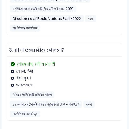
এমপিইএমআর সহকারী সচিব/সহকারী পরিচালক-2019
Directorate of Posts Various Post-2022
বাংলা
নাথগীতিকা/নাথসাহিত্য
3.
নাথ সাহিত্যের চরিত্র কোনগুলো?
গোরক্ষনাথ, রানী ময়নামতী
মেনকা, উমা
রাঁধা, কৃষ্ণ
ঘনক-লহনা
বিসিএস প্রিলিমিনারি ও লিখিত পরীক্ষা
৪৯ তম বিশেষ (শিক্ষা) বিসিএস প্রিলিমিনারি টেস্ট - ডিপার্টমেন্ট
বাংলা
নাথগীতিকা/নাথসাহিত্য