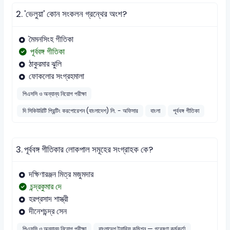
2.
'ভেলুয়া' কোন সংকলন গ্রন্থের অংশ?
মৈমনসিংহ গীতিকা
পূর্ববঙ্গ গীতিকা
ঠাকুরমার ঝুলি
ফোকলোর সংগ্রহমালা
পিএসসি ও অন্যান্য নিয়োগ পরীক্ষা
দি সিকিউরিটি প্রিন্টিং করপোরেশন (বাংলাদেশ) লি. - অফিসার
বাংলা
পূর্ববঙ্গ গীতিকা
3.
পূর্ববঙ্গ গীতিকার লোকপাল সমূহের সংগ্রাহক কে?
দক্ষিণারঞ্জন মিত্র মজুমদার
চন্দ্রকুমার দে
হরপ্রসাদ শাস্ত্রী
দীনেশচন্দ্র সেন
পিএসসি ও অন্যান্য নিয়োগ পরীক্ষা
বাংলাদেশ ট্যারিফ কমিশন — গবেষণা কর্মকর্তা