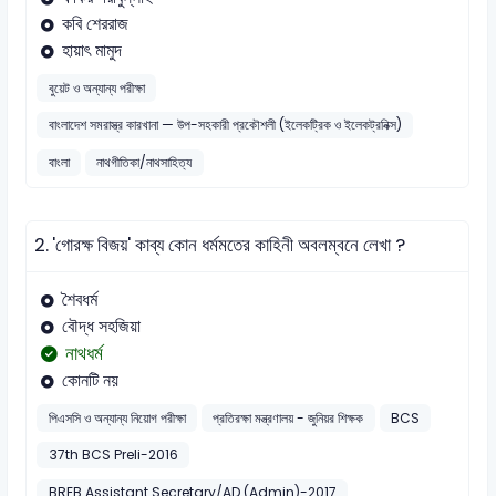
কবি শেররাজ
হায়াৎ মামুদ
বুয়েট ও অন্যান্য পরীক্ষা
বাংলাদেশ সমরাস্ত্র কারখানা — উপ-সহকারী প্রকৌশলী (ইলেকট্রিক ও ইলেকট্রনিক্স)
বাংলা
নাথগীতিকা/নাথসাহিত্য
2.
'গোরক্ষ বিজয়' কাব্য কোন ধর্মমতের কাহিনী অবলম্বনে লেখা ?
শৈবধর্ম
বৌদ্ধ সহজিয়া
নাথধর্ম
কোনটি নয়
পিএসসি ও অন্যান্য নিয়োগ পরীক্ষা
প্রতিরক্ষা মন্ত্রণালয় - জুনিয়র শিক্ষক
BCS
37th BCS Preli-2016
BREB Assistant Secretary/AD (Admin)-2017