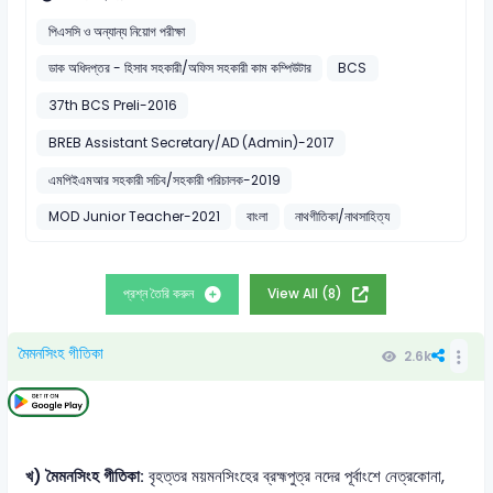
পিএসসি ও অন্যান্য নিয়োগ পরীক্ষা
ডাক অধিদপ্তর - হিসাব সহকারী/অফিস সহকারী কাম কম্পিউটার
BCS
37th BCS Preli-2016
BREB Assistant Secretary/AD (Admin)-2017
এমপিইএমআর সহকারী সচিব/সহকারী পরিচালক-2019
MOD Junior Teacher-2021
বাংলা
নাথগীতিকা/নাথসাহিত্য
প্রশ্ন তৈরি করুন
View All (8)
মৈমনসিংহ গীতিকা
2.6k
খ) মৈমনসিংহ গীতিকা:
বৃহত্তর ময়মনসিংহের ব্রহ্মপুত্র নদের পূর্বাংশে নেত্রকোনা,