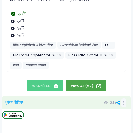
২৩টি
২০টি
২২টি
২৫টি
বিসিএস প্রিলিমিনারি ও লিখিত পরীক্ষা
৫০ তম বিসিএস প্রিলিমিনারি টেস্ট
PSC
BR Trade Apprentice-2026
BR Guard Grade-II-2026
বাংলা
মৈমনসিংহ গীতিকা
প্রশ্ন তৈরি করুন
View All (57)
পূর্ববঙ্গ গীতিকা
2.1k