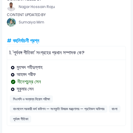
Najjar Hossain Raju
CONTENT UPDATED BY
Sumaiya Mim
# বহুনির্বাচনী প্রশ্ন
1.
'পূর্ববঙ্গ গীতিকা' সংগ্রহের প্রধান সম্পাদক কে?
মুহম্মদ শহীদুল্লাহ
আহমদ শরীফ
দীনেশচন্দ্র সেন
সুকুমার সেন
পিএসসি ও অন্যান্য নিয়োগ পরীক্ষা
বাংলাদেশ সরকারী কর্ম কমিশন — সংস্কৃতি বিষয়ক মন্ত্রণালয় — প্রটোকল অফিসার
বাংলা
পূর্ববঙ্গ গীতিকা