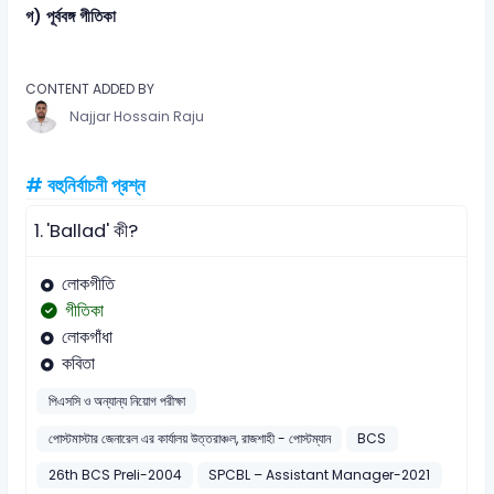
গ) পূর্ববঙ্গ গীতিকা
CONTENT ADDED BY
Najjar Hossain Raju
# বহুনির্বাচনী প্রশ্ন
1.
'Ballad' কী?
লোকগীতি
গীতিকা
লোকগাঁধা
কবিতা
পিএসসি ও অন্যান্য নিয়োগ পরীক্ষা
পোস্টমাস্টার জেনারেল এর কার্যালয় উত্তরাঞ্চল, রাজশাহী - পোস্টম্যান
BCS
26th BCS Preli-2004
SPCBL – Assistant Manager-2021