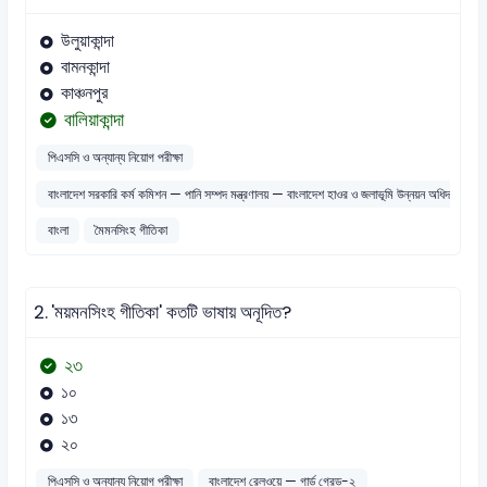
উলুয়াকান্দা
বামনকান্দা
কাঞ্চনপুর
বালিয়াকান্দা
পিএসসি ও অন্যান্য নিয়োগ পরীক্ষা
বাংলাদেশ সরকারি কর্ম কমিশন — পানি সম্পদ মন্ত্রণালয় — বাংলাদেশ হাওর ও জলাভূমি উন্নয়ন অধিদপ্তর 
বাংলা
মৈমনসিংহ গীতিকা
2.
'ময়মনসিংহ গীতিকা' কতটি ভাষায় অনূদিত?
২৩
১০
১৩
২০
পিএসসি ও অন্যান্য নিয়োগ পরীক্ষা
বাংলাদেশ রেলওয়ে — গার্ড গ্রেড-২