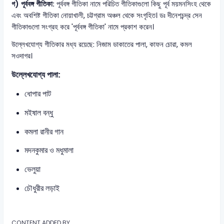
গ) পূর্ববঙ্গ গীতিকা:
পূর্ববঙ্গ গীতিকা নামে পরিচিত গীতিকাগুলো কিছু পূর্ব ময়মনসিংহ থেকে
এবং অবশিষ্ট গীতিকা নোয়াখালী, চট্টগ্রাম অঞ্চল থেকে সংগৃহিত। ডঃ দীনেশচন্দ্র সেন
গীতিকাগুলো সংগ্রহ করে 'পূর্ববঙ্গ গীতিকা' নামে প্রকাশ করেন।
উল্লেখযোগ্য গীতিকার মধ্য রয়েছে: নিজাম ডাকাতের পালা, কাফন চোরা, কমল
সওদাগর।
উল্লেখযোগ্য পালা:
ধোপার পাট
মইষাল বন্ধু
কমলা রানীর গান
মদনকুমার ও মধুমালা
ভেলুয়া
চৌধুরীর লড়াই
CONTENT ADDED BY