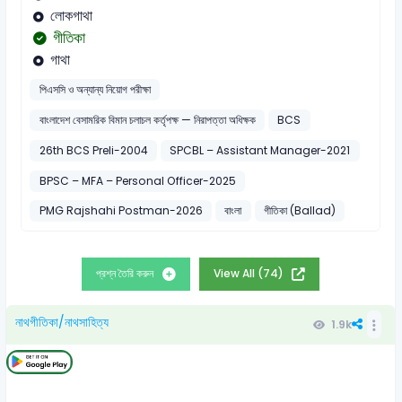
লোকগাথা
গীতিকা
গাথা
পিএসসি ও অন্যান্য নিয়োগ পরীক্ষা
বাংলাদেশ বেসামরিক বিমান চলাচল কর্তৃপক্ষ — নিরাপত্তা অধিক্ষক
BCS
26th BCS Preli-2004
SPCBL – Assistant Manager-2021
BPSC – MFA – Personal Officer-2025
PMG Rajshahi Postman-2026
বাংলা
গীতিকা (Ballad)
প্রশ্ন তৈরি করুন
View All (74)
নাথগীতিকা/নাথসাহিত্য
1.9k