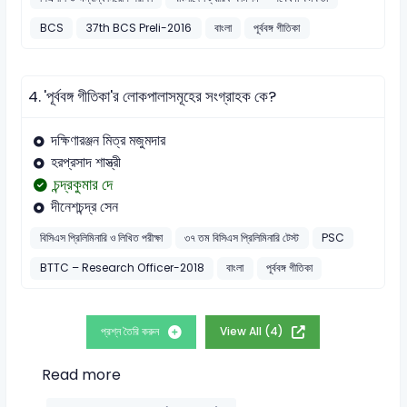
BCS
37th BCS Preli-2016
বাংলা
পূর্ববঙ্গ গীতিকা
4.
'পূর্ববঙ্গ গীতিকা'র লোকপালাসমূহের সংগ্রাহক কে?
দক্ষিণারঞ্জন মিত্র মজুমদার
হরপ্রসাদ শাস্ত্রী
চন্দ্রকুমার দে
দীনেশচন্দ্র সেন
বিসিএস প্রিলিমিনারি ও লিখিত পরীক্ষা
৩৭ তম বিসিএস প্রিলিমিনারি টেস্ট
PSC
BTTC – Research Officer-2018
বাংলা
পূর্ববঙ্গ গীতিকা
প্রশ্ন তৈরি করুন
View All (4)
Read more