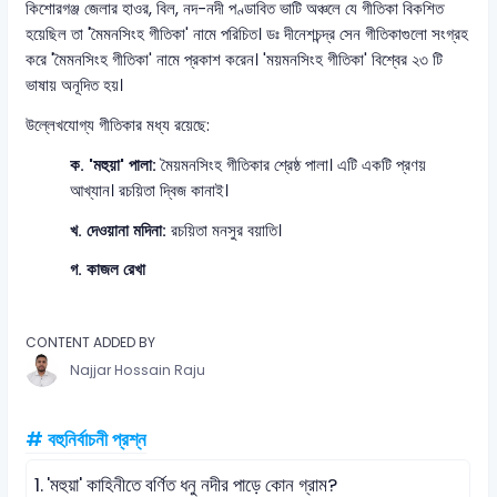
কিশোরগঞ্জ জেলার হাওর, বিল, নদ-নদী পণ্ডাবিত ভাটি অঞ্চলে যে গীতিকা বিকশিত
হয়েছিল তা 'মৈমনসিংহ গীতিকা' নামে পরিচিত। ডঃ দীনেশচন্দ্র সেন গীতিকাগুলো সংগ্রহ
করে 'মৈমনসিংহ গীতিকা' নামে প্রকাশ করেন। 'ময়মনসিংহ গীতিকা' বিশ্বের ২৩ টি
ভাষায় অনূদিত হয়।
উল্লেখযোগ্য গীতিকার মধ্য রয়েছে:
ক. 'মহুয়া' পালা:
মৈয়মনসিংহ গীতিকার শ্রেষ্ঠ পালা। এটি একটি প্রণয়
আখ্যান। রচয়িতা দ্বিজ কানাই।
খ. দেওয়ানা মদিনা:
রচয়িতা মনসুর বয়াতি।
গ. কাজল রেখা
CONTENT ADDED BY
Najjar Hossain Raju
# বহুনির্বাচনী প্রশ্ন
1.
'মহুয়া' কাহিনীতে বর্ণিত ধনু নদীর পাড়ে কোন গ্রাম?