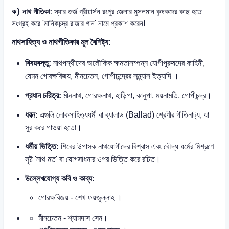
ক) নাথ গীতিকা:
স্যার জর্জ গ্রীয়ার্সন রংপুর জেলার মুসলমান কৃষকদের কাছ হতে
সংগ্রহ করে 'মানিকচন্দ্র রাজার গান' নামে প্রকাশ করেন।
নাথসাহিত্য ও নাথগীতিকার মূল বৈশিষ্ট্য:
বিষয়বস্তু:
নাথপন্থীদের অলৌকিক ক্ষমতাসম্পন্ন যোগীপুরুষদের কাহিনী,
যেমন গোরক্ষবিজয়, মীনচেতন, গোপীচন্দ্রের সন্ন্যাস ইত্যাদি ।
প্রধান চরিত্র:
মীননাথ, গোরক্ষনাথ, হাড়িপা, কানুপা, ময়নামতি, গোপীচন্দ্র।
ধরন:
এগুলি লোকসাহিত্যধর্মী বা ব্যালাড (Ballad) শ্রেণীর গীতিনাট্য, যা
সুর করে গাওয়া হতো।
ধর্মীয় ভিত্তি:
শিবের উপাসক নাথযোগীদের বিশ্বাস এবং বৌদ্ধ ধর্মের মিশ্রণে
সৃষ্ট 'নাথ মত' বা যোগসাধনার ওপর ভিত্তি করে রচিত।
উল্লেখযোগ্য কবি ও কাব্য:
গোরক্ষবিজয় -
শেখ ফয়জুল্লাহ ।
মীনচেতন
- শ্যামদাস সেন।