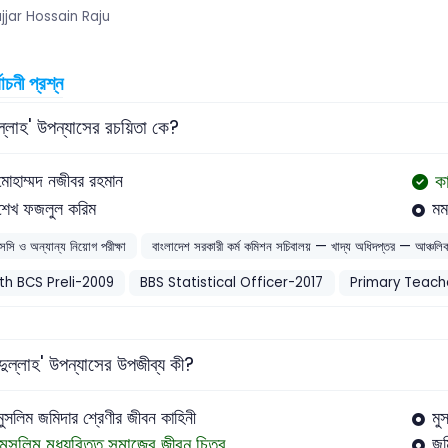
jjar Hossain Raju
বাচনী প্রশ্ন
ুল্লাহ' উপন্যাসের রচয়িতা কে?
ক
মোহাম্মদ নজীবর রহমান
শেখ ফজলুল করিম
মম
সসি ও অন্যান্য নিয়োগ পরীক্ষা
বাংলাদেশ সরকারী কর্ম কমিশন সচিবালয় — খাদ্য অধিদপ্তর — আঞ্চলি
th BCS Preli-2009
BBS Statistical Officer-2017
Primary Teach
ুল্লাহ' উপন্যাসের উপজীব্য কী?
মুসলিম জমিদার শ্রেণীর জীবন কাহিনী
মু
মুসলিম মধ্যবিত্ত সমাজের জীবন চিত্র
জম