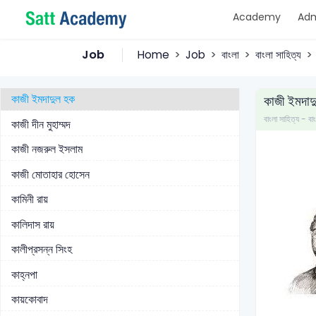
Academy
Adm
ঈশ্বরচন্দ্র বিদ্যাসাগর
উইলিয়াম কেরী
Job
Home
Job
বাংলা
বাংলা সাহিত্য
কাজী আবদুল ওদুদ
কাজী ইমদাদুল হক
কাজী ইমদাদ
বাংলা সাহিত্য - বা
কাজী দীন মুহাম্মদ
কাজী নজরুল ইসলাম
কাজী মোতাহার হোসেন
কামিনী রায়
কালিদাস রায়
কালীপ্রসন্ন সিংহ
কাহ্নপা
কায়কোবাদ