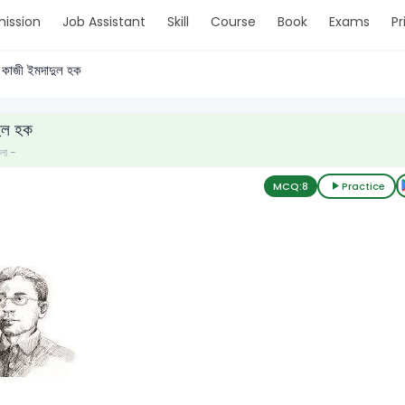
ission
Job Assistant
Skill
Course
Book
Exams
Pr
কাজী ইমদাদুল হক
ুল হক
ংলা -
MCQ:
8
Practice