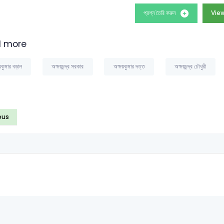
প্রশ্ন তৈরি করুন
View
 more
়কুমার বড়াল
অক্ষয়চন্দ্র সরকার
অক্ষয়কুমার দত্ত
অক্ষয়চন্দ্র চৌধুরী
ous