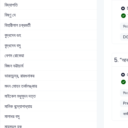
বিদ্যাপতি
বিষ্ণু দে
বিহারীলাল চক্রবর্তী
পিএ
বুদ্ধদেব গুহ
DG
বুদ্ধদেব বসু
বেগম রোকেয়া
5.
”আবদ
বিজন ভট্টাচার্য
ভারতচন্দ্র, রায়গুনাকর
মদন মোহন তর্কালঙ্কার
পিএ
মাইকেল মধুসূদন দত্ত
Pr
মানিক বন্দ্যোপাধ্যায়
কাজ
মালাধর বসু
মাহমুদুল হক