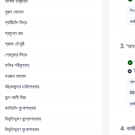
নীলিমা ইব্রাহিম
পিএ
নুরুল মোমেন
কাজ
প্যারীচাঁদ মিত্র
প্রফুল্ল রায়
প্রমথ চৌধুরী
3.
‘আবদ
প্রেমেন্দ্র মিত্র
ফকির গরীবুল্লাহ
ফররুখ আহমদ
প্র
বঙ্কিমচন্দ্র চট্টোপাধ্যায়
BB
বন্দে আলী মিয়া
কাজ
বলাইচাঁদ মুখোপাধ্যায়
বিভূতিভূষণ বন্দ্যোপাধ্যায়
4.
কাজী
বিভূতিভূষণ মুখোপাধ্যায়