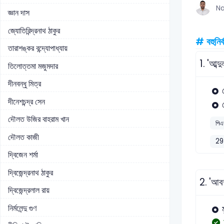
Na
জ্ঞান দাস
জ্যোতিরিন্দ্রনাথ ঠাকুর
# বহুনির্
তারাশঙ্কর বন্দ্যোপাধ্যায়
1.
'আব্দ
তিলোত্তমা মজুমদার
দীনবন্ধু মিত্র
দীনেশচন্দ্র সেন
দৌলত উজির বাহরাম খান
পিএ
দৌলত কাজী
29
দ্বিজেন শর্মা
দ্বিজেন্দ্রনাথ ঠাকুর
2.
'আবদ
দ্বিজেন্দ্রলাল রায়
নির্মলেন্দু গুণ