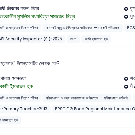
চাষী জীবনের করুণ চিত্র
কৃ
তৎকালীন মুসলিম মধ্যবিত্ত সমাজের চিত্র
মু
সসি ও অন্যান্য নিয়োগ পরীক্ষা
পাসপোর্ট অ্যান্ড ইমিগ্রেশন অধিদপ্তর — সহকারী পরিচালক
BCS
FI Security Inspector (SI)-2025
বাংলা
কাজী ইমদাদুল হক
ুল্লাহ” উপন্যাসটির লেখক কে?
গোলাম মোস্তফা
শ
কাজী ইমদাদুল হক
মী
সসি ও অন্যান্য নিয়োগ পরীক্ষা
পরিসংখ্যান ও তথ্য ব্যবস্থাপনা অধিদপ্তর — পরিসংখ্যান কর্মকর্তা
e-Primary Teacher-2013
BPSC DG Food Regional Maintenance Of
ী ইমদাদুল হক