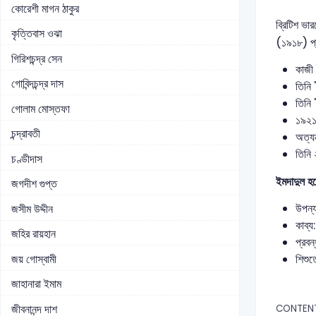
কোরেশী মাগন ঠাকুর
ব্রিটিশ ভা
কৃত্তিবাস ওঝা
(১৯১৮) প্
গিরিশচন্দ্র সেন
কাজী 
গোবিন্দচন্দ্র দাস
তিনি 
তিনি 
গোলাম মোস্তফা
১৯২১ 
চন্দ্রাবতী
অত্যন
তিনি 
চণ্ডীদাস
ইমদাদুল হক
জগদীশ গুপ্ত
উপন্
জসীম উদ্দীন
কাব্
জহির রায়হান
প্রবন
জয় গোস্বামী
শিশুত
জাহানারা ইমাম
জীবনানন্দ দাশ
CONTEN