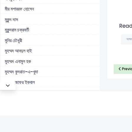
মীর মশাররফ হোসেন
মুকুন্দ দাস
Read
মুকুন্দরাম চক্রবর্তী
অক্ষয
মুনির চৌধুরী
মুহম্মদ আবদুল হাই
মুহম্মদ এনামুল হক
Previ
মুহম্মদ কুদরাত-এ-খুদা
মুহম্মদ জাফর ইকবাল
মুহম্মদ শহীদুল্লাহ
মুহাম্মদ আকরাম খাঁ
মোহাম্মদ নজিবর রহমান
মোহাম্মদ বরকতুল্লাহ