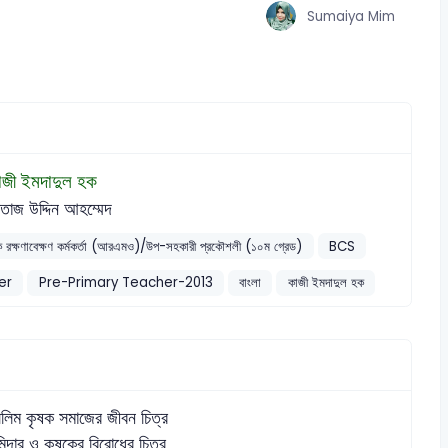
Sumaiya Mim
াজী ইমদাদুল হক
তাজ উদ্দিন আহম্মেদ
ক রক্ষণাবেক্ষণ কর্মকর্তা (আরএমও)/উপ-সহকারী প্রকৌশলী (১০ম গ্রেড)
BCS
er
Pre-Primary Teacher-2013
বাংলা
কাজী ইমদাদুল হক
সলিম কৃষক সমাজের জীবন চিত্র
িদার ও কৃষকের বিরোধের চিত্র