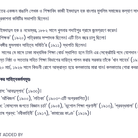
রতের একজন বাঙালি লেখক ও শিক্ষাবিদ কাজী ইমদাদুল হক বাংলার মুসলিম সমাজের কল্যাণ সাধনের
রকাশনা কমিটির সভাপতি ছিলেন।
ইমদাদুল হক ৪ নভেম্বর, ১৮৮২ সালে খুলনার গদাইপুর গ্রামে জন্মগ্রহণ করেন।
'শিক্ষক' (১৯২০) পত্রিকার সম্পাদক ছিলেন। এটি তিন বছর চালু ছিলো।
'বঙ্গীয় মুসলমান সাহিত্য সমিতি'র (১৯১১) স্থপতি ছিলেন।
সালের মে মাসে ঢাকা মাধ্যমিক শিক্ষা বোর্ড স্থাপিত হলে তিনি এর সেক্রেটারি পদে যোগদান
্ত নিষ্ঠা ও সততার সহিত শিক্ষা বিভাগের দায়িত্ব পালন করায় সরকার তাঁকে 'খান সাহেব' (
২০ মার্চ, ১৯২৬ সালে কিডনী রোগে আক্রান্ত হয়ে কলকাতায় মারা যান। কলকাতার গোরা কবর
ের সাহিত্যকর্মসমূহঃ
যাস: 'আবদুল্লাহ' (১৯৩৩)।
য: 'আঁখিজল' (১৯০০), 'লতিকা' (১৯০৩-এটি অপ্রকাশিত)।
্ধ: 'মোসলেম জগতে বিজ্ঞান চর্চা' (১৯০৪), 'ভূগোল শিক্ষা প্রণালী' (১৯১৩), 'প্রবন্ধমালা'
োষ গ্রন্থ: 'নবীকাহিনী' (১৯১৭), 'কামারের কাণ্ড' (১৯১৯)।
T ADDED BY