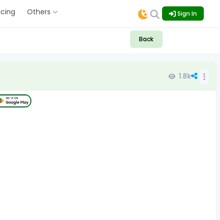
icing
Others
Sign In
Back
1.8k