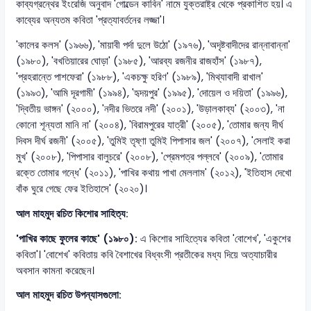
কাব্যগ্রন্থের ইংরেজি অনুবাদ 'গোল্ডেন কাবিন' নামে যুক্তরাষ্ট্র থেকে প্রকাশিত হয়। এ
কাব্যের অন্যতম কবিতা 'প্রত্যাবর্তনের লজ্জা'।
'কালের কলস' (১৯৬৬), 'মায়াবী পর্দা দুলে উঠো' (১৯৭৬), 'অদৃষ্টবাদীদের রান্নাবান্না'
(১৯৮০), 'বখতিয়ারের ঘোড়া' (১৯৮৫), 'আরব্য রজনীর রাজহাঁস' (১৯৮৭),
'প্রহরান্তে পাশফেরা' (১৯৮৮), 'একচক্ষু হরিণ' (১৯৮৯), 'মিথ্যাবাদী রাখাল'
(১৯৯৩), 'আমি দূরগামী' (১৯৯৪), 'হৃদয়পুর' (১৯৯৫), 'দোয়েল ও দয়িতা' (১৯৯৬),
'দ্বিতীয় ভাঙ্গন' (২০০০), 'নদীর ভিতরে নদী' (২০০১), 'উড়ালকাব্য' (২০০৩), 'না
কোনো শূন্যতা মানি না' (২০০৪), 'বিরামপুরের যাত্রী' (২০০৫), 'তোমার জন্য দীর্ঘ
দিবস দীর্ঘ রজনী' (২০০৫), 'তুমিই তৃষ্ণা তুমিই পিপাসার জল' (২০০৭), 'সেলাই করা
মুখ' (২০০৮), 'পিপাসার বালুচরে' (২০০৮), 'প্রেমপত্র পল্লবে' (২০০৯), 'তোমার
রক্তে তোমার গন্ধে' (২০১১), 'পাখির কথায় পাখা মেললাম' (২০১২), 'ইতিহাস দেখো
বাঁক ঘুরে গেছে ফের ইতিহাসে' (২০২০)।
আল মাহমুদ রচিত কিশোর সাহিত্য:
'পাখির কাছে ফুলের কাছে' (১৯৮০):
এ কিশোর সাহিত্যের কবিতা 'বোশেখ', 'একুশের
কবিতা'। 'বোশেখ' কবিতায় কবি বৈশাখের বিধ্বংসী প্রতীকের মধ্য দিয়ে অত্যাচারীর
অবসান কামনা করেছেন।
আল মাহমুদ রচিত উপন্যাসগুলো: