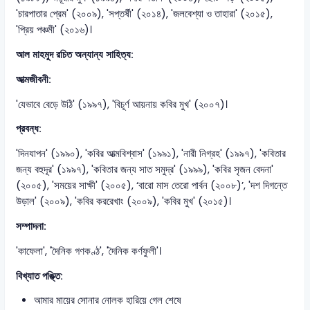
'চারপাতার প্রেম' (২০০৯), 'সপ্তর্ষী' (২০১৪), 'জলবেশ্যা ও তাহারা' (২০১৫),
'প্রিয় পঞ্চমী' (২০১৬)।
আল মাহমুদ রচিত অন্যান্য সাহিত্য:
আত্মজীবনী:
'যেভাবে বেড়ে উঠি' (১৯৯৭), 'বিচূর্ণ আয়নায় কবির মুখ' (২০০৭)।
প্রবন্ধ:
'দিনযাপন' (১৯৯০), 'কবির আত্মবিশ্বাস' (১৯৯১), 'নারী নিগ্রহ' (১৯৯৭), 'কবিতার
জন্য বহুদূর' (১৯৯৭), 'কবিতার জন্য সাত সমুদ্র' (১৯৯৯), 'কবির সৃজন বেদনা'
(২০০৫), 'সময়ের সাক্ষী' (২০০৫), ‘বারো মাস তেরো পার্বন (২০০৮)’, 'দশ দিগন্তে
উড়াল' (২০০৯), 'কবির কররেখাং (২০০৯), 'কবির মুখ' (২০১৫)।
সম্পাদনা:
'কাফেলা', 'দৈনিক গণকণ্ঠ', 'দৈনিক কর্ণফুলী'।
বিখ্যাত পঙ্ক্তি:
আমার মায়ের সোনার নোলক হারিয়ে গেল শেষে