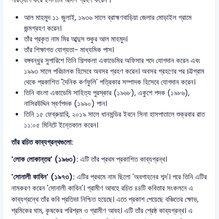
পরিত্যাগ করে ইসলামি আদর্শ গ্রহণ করেন ।
আল মাহমুদ ১১ জুলাই, ১৯৩৬ সালে ব্রাহ্মণবাড়িয়া জেলার মোড়াইল গ্রামে
জন্মগ্রহণ করেন।
তাঁর প্রকৃত নাম মির আব্দুস শুকুর আল মাহমুদ।
তাঁর শিক্ষাগত যোগ্যতা- মাধ্যমিক পাস।
বঙ্গবন্ধুর সুপারিশে তিনি শিল্পকলা একাডেমির অফিসার পদে যোগদান করেন এবং
১৯৯৩ সালে পরিচালক হিসেবে অবসর গ্রহণ করেন। অবসর গ্রহণের পর চট্টগ্রাম
থেকে প্রকাশিত 'দৈনিক কর্ণফুলি' পত্রিকার সম্পাদক হিসেবে যোগদান করেন।
তিনি বাংলা একাডেমি সাহিত্য পুরস্কার (১৯৬৮), একুশে পদক (১৯৮৬),
নাসিরউদ্দিন স্বর্ণপদক (১৯৯০) পান।
তিনি ১৫ ফেব্রুয়ারি, ২০১৯ সালে ধানমন্ডির ইবনে সিনা হাসপাতালে শুক্রবার রাত
১১:০৫ মিনিটে ইন্তেকাল করেন।
তাঁর রচিত কাব্যগ্রন্থগুলো:
'লোক লোকান্তর' (১৯৬৩):
এটি তাঁর প্রথম প্রকাশিত কাব্যগ্রন্থ।
'সোনালী কাবিন' (১৯৭৩):
এটির প্রথমে নাম ছিলো 'অবগাহনের শব্দ'। পরে তিনি এটির
নামকরণ করেন 'সোনালী কাবিন'। গ্রামীণ আবহে রচিত ৪৪টি কবিতার সংকলনে এ
কাব্যগ্রন্থে তাঁর কবি প্রতিভা নিশ্চিত হয়েছে। এতে প্রকাশ পেয়েছে বঞ্চিতের ক্ষোভ,
শ্রমিকের ঘাম, কৃষকের পরিশ্রম ও গ্রামীণ আবহ। এটি তাঁর শ্রেষ্ঠ কাব্যগ্রন্থ। এ