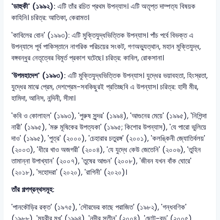
'ডাহুকী' (১৯৯২):
এটি তাঁর রচিত প্রথম উপন্যাস। এটি অতৃপ্ত দাম্পত্য বিষয়ক
কাহিনি। চরিত্র: আতিকা, কেরামত।
'কাবিলের বোন' (১৯৯৩): এটি মুক্তিযুদ্ধভিত্তিক উপন্যাস। পাঁচ পর্বে বিভক্ত এ
উপন্যাসে পূর্ব পাকিস্তানে নাগরিক পরিচয়ের সংকট, গণঅভ্যুত্থান, মহান মুক্তিযুদ্ধ,
বঙ্গবন্ধুর নেতৃত্বের বিমূর্ত প্রকাশ ঘটেছে। চরিত্র: কাবিল, রোকসানা।
'উপমহাদেশ' (১৯৯৩):
এটি মুক্তিযুদ্ধভিত্তিক উপন্যাস। যুদ্ধের ভয়াবহতা, হিংস্রতা,
যুদ্ধের মাঝে প্রেম, দেশপ্রেম-সবকিছুরই প্রতিচ্ছবি এ উপন্যাস। চরিত্র: হাদী মীর,
হামিদা, আনিস, নন্দিনী, সীমা।
'কবি ও কোলাহল' (১৯৯৩), 'পুরুষ সুন্দর' (১৯৯৪), 'আগুনের মেয়ে' (১৯৯৫), 'নিশিন্দা
নারী' (১৯৯৫), 'মরু মূষিকের উপত্যকা' (১৯৯৫; কিশোর উপন্যাস), 'যে পারো ভুলিয়ে
দাও' (১৯৯৫), 'পুত্র' (২০০০), 'চেহারার চতুরঙ্গ' (২০০১), 'কলঙ্কিনী জ্যোতির্বলয়'
(২০০৩), 'ধীরে খাও অজগরী' (২০০৪), 'যে যুদ্ধে কেউ জেতেনি' (২০০৬), 'তুহিন
তামান্না উপাখ্যান' (২০০৭), 'তুষের আগুন' (২০০৮), 'জীবন যখন বাঁক ঘোরে'
(২০১৮), 'সহোদরা' (২০২০), 'রাগিনী' (২০২০)।
তাঁর গল্পগ্রন্থসমূহ:
'পানকৌড়ির রক্ত' (১৯৭৫), 'সৌরভের কাছে পরাজিত' (১৯৮২), 'গন্ধবণিক'
(১৯৮৮), 'ময়ূরীর মুখ' (১৯৯৪), 'নদীর সতীন' (২০০৪), 'ছোট-বড়' (২০০৫),