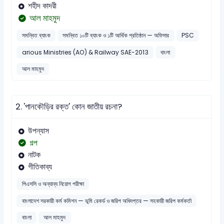
শহীদ কাদরী
আল মাহমুদ
সমন্বিত ব্যাংক
সমন্বিত ১০টি ব্যাংক ও ১টি আর্থিক প্রতিষ্ঠান — অফিসার
PSC
arious Ministries (AO) & Railway SAE-2013
বাংলা
আল মাহমুদ
2.
'পানকৌড়ির রক্ত' কোন জাতীয় রচনা?
উপন্যাস
গল্প
নাটক
গীতিকাব্য
পিএসসি ও অন্যান্য নিয়োগ পরীক্ষা
বাংলাদেশ সরকারী কর্ম কমিশন — ভূমি রেকর্ড ও জরিপ অধিদপ্তর — সহকারী জরিপ কর্মকর্তা
বাংলা
আল মাহমুদ