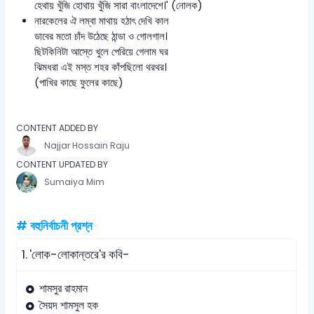
হেথায় খুঁজি হোথায় খুঁজি সারা বাংলাদেশে।' (নোলক)
নারকেলের ঐ লম্বা মাথায় হঠাৎ দেখি কাল
ডাবের মতো চাঁদ উঠেছে ঠান্ডা ও গোলগাল।
ছিটকিনিটা আস্তে খুলে পেরিয়ে গেলাম ঘর
ঝিমধরা এই মস্ত শহর কাঁপছিলো থরথর।
(পাখির কাছে ফুলের কাছে)
CONTENT ADDED BY
Najjar Hossain Raju
CONTENT UPDATED BY
Sumaiya Mim
# বহুনির্বাচনী প্রশ্ন
1.
'লোক-লোকান্তরে'র কবি-
শামসুর রাহমান
সৈয়দ শামসুল হক