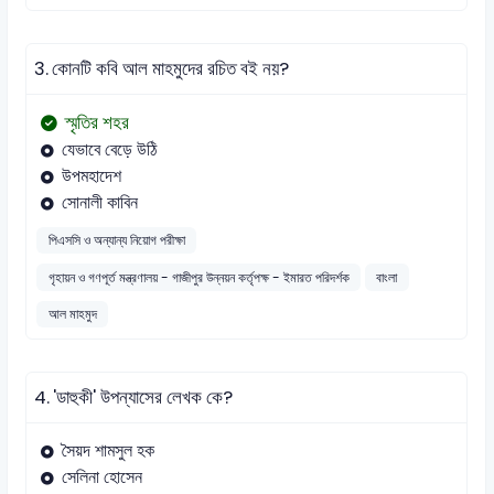
3.
কোনটি কবি আল মাহমুদের রচিত বই নয়?
স্মৃতির শহর
যেভাবে বেড়ে উঠি
উপমহাদেশ
সোনালী কাবিন
পিএসসি ও অন্যান্য নিয়োগ পরীক্ষা
গৃহায়ন ও গণপূর্ত মন্ত্রণালয় - গাজীপুর উন্নয়ন কর্তৃপক্ষ - ইমারত পরিদর্শক
বাংলা
আল মাহমুদ
4.
'ডাহুকী' উপন্যাসের লেখক কে?
সৈয়দ শামসুল হক
সেলিনা হোসেন