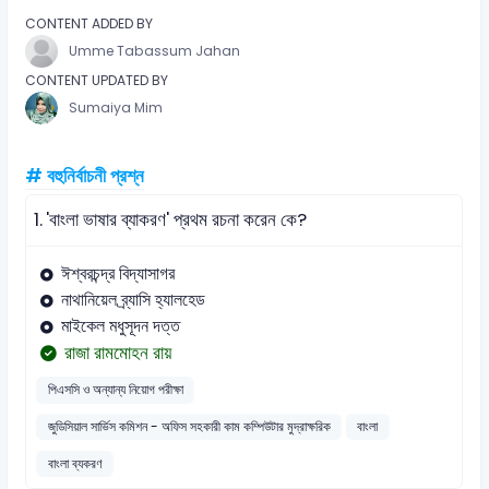
CONTENT ADDED BY
Umme Tabassum Jahan
CONTENT UPDATED BY
Sumaiya Mim
# বহুনির্বাচনী প্রশ্ন
1.
'বাংলা ভাষার ব্যাকরণ' প্রথম রচনা করেন কে?
ঈশ্বরচন্দ্র বিদ্যাসাগর
নাথানিয়েল ব্র্যাসি হ্যালহেড
মাইকেল মধুসূদন দত্ত
রাজা রামমোহন রায়
পিএসসি ও অন্যান্য নিয়োগ পরীক্ষা
জুডিসিয়াল সার্ভিস কমিশন - অফিস সহকারী কাম কম্পিউটার মুদ্রাক্ষরিক
বাংলা
বাংলা ব্যকরণ