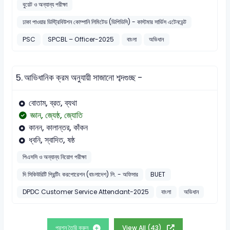
বুয়েট ও অন্যান্য পরীক্ষা
ঢাকা পাওয়ার ডিস্ট্রিবিউশন কোম্পানি লিমিটেড (ডিপিডিসি) - কাস্টমার সার্ভিস এটেনডেন্ট
PSC
SPCBL – Officer-2025
বাংলা
অভিধান
5.
আভিধানিক ক্রম অনুযায়ী সাজানো শব্দগুচ্ছ -
বোতাম, ব্রত, ব্যথা
জ্ঞান, জ্যেষ্ঠ, জ্যোতি
কানন, কালান্তর, কাঁকন
ধ্বনি, স্বাদিত, ষষ্ঠ
পিএসসি ও অন্যান্য নিয়োগ পরীক্ষা
দি সিকিউরিটি প্রিন্টিং করপোরেশন (বাংলাদেশ) লি. - অফিসার
BUET
DPDC Customer Service Attendant-2025
বাংলা
অভিধান
প্রশ্ন তৈরি করুন
View All (43)