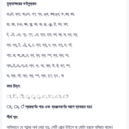
যুক্তাক্ষরের বর্ণানুক্রম:
ক, ক্ট, ক্ত, ক্ষ, ক্স, গ্‌ণ, গ্ধ, ঙ্ক, ঙ্ক্ষ,ঙ্খ, ঙ্গ ,ঙ্ঘ, ঙ্ম,
চ্চ, চ্ছ, চঞ, জ্জ, জ্ঝ, জ্ঞ, ঞ্চ, ঞ্জ, ঞ্ঝ, ট্ট, ড্ড, ড্গ,
ন্ট, ণ্ট, ণ্ড, ণ্‌ঢ, ণ্ণ, ণ্ম, ত্ত, ত্থ, দ্গ, দ্ঘ, দ্দ, দ্ধ, দ্ব,
দ্ভ, ধ্ব, ন্ট, ণ্ঠ, ন্ড, ন্ঢ, ন্ত, ন্থ, ন্দ, ন্ধ, ন্ন, ন্ম, প্ট,
প্ত, প্প, প্স, ব্জ, ব্দ, ব্ধ, ব্ব, ব্‌ভ, ম্প, ম্ব, ম্ভ, ম্ম,
ল্ক, ল্ট, ল্ড, ল্প, ল্ম, ল্ল, শ্চ, শ্ছ, ষ্ক, ষ্ট, ষ্ঠ, ষ্ণ, ষ্প,
ষ্ম, স্ক, স্ট, স্ত, স্থ, স্প, স্ফ, হ্ণ, হ্ন , হ্ম
কার চিহ্ন:
া, ি, ী, ু, ূ, ৃ, ে, ৈ, ো, ৌ
ং, ঃ, ঁ স্বরবর্ণের পরে এবং ব্যঞ্জনবর্ণের আগে ব্যবহৃত হয়।
শীর্ষ শব্দ:
অভিধানে যে শব্দের অর্থ দেয়া হয়, সেটি বোল্ড টাইপে বা মোটা হরফে মুদ্রিত থাকে।