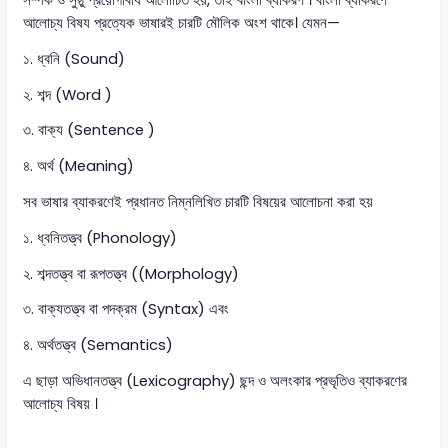
সম্পর্ক ও সুষ্ঠু প্রয়োগবিধি আলোচিত হয়, তাই বাংলা ব্যাকরণ । বাংলা ব্যাকরণে
আলোচ্য বিষয প্রত্যেক ভাষারই চারটি মৌলিক অংশ থাকে। যেমন—
১. ধ্বনি (Sound)
২. শব্দ (Word )
৩. বাক্য (Sentence )
৪. অর্থ (Meaning)
সব ভাষার ব্যাকরণেই প্রধানত নিম্নলিখিত চারটি বিষয়ের আলোচনা করা হয়
১. ধ্বনিতত্ত্ব (Phonology)
২. শব্দতত্ত্ব বা রূপতত্ত্ব ((Morphology)
৩. বাক্যতত্ত্ব বা পদক্রম (Syntax) এবং
৪. অর্থতত্ত্ব (Semantics)
এ ছাড়া অভিধানতত্ত্ব (Lexicography) ছন্দ ও অলংকার প্রভৃতিও ব্যাকরণের
আলোচ্য বিষয় ।