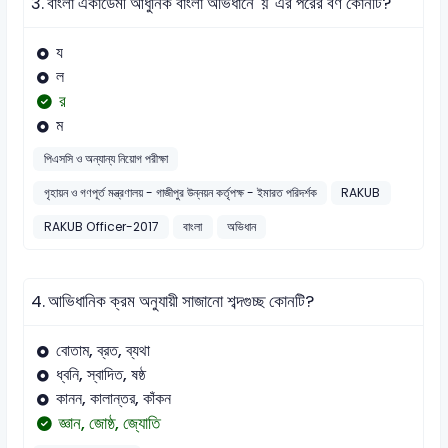
3.
বাংলা একাডেমী আধুনিক বাংলা অভিধানে 'য়' এর পরের বর্ণ কোনটি?
য
ল
র
ম
পিএসসি ও অন্যান্য নিয়োগ পরীক্ষা
গৃহায়ন ও গণপূর্ত মন্ত্রণালয় - গাজীপুর উন্নয়ন কর্তৃপক্ষ - ইমারত পরিদর্শক
RAKUB
RAKUB Officer-2017
বাংলা
অভিধান
4.
আভিধানিক ক্রম অনুযায়ী সাজানো শব্দগুচ্ছ কোনটি?
বোতাম, ব্রত, ব্যথা
ধ্বনি, স্বাদিত, ষষ্ঠ
কানন, কালান্তর, কাঁকন
জ্ঞান, জোষ্ঠ, জ্যোতি