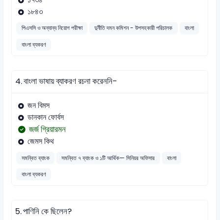
১৮৪৩
পিএসসি ও অন্যান্য নিয়োগ পরীক্ষা
দুর্নীতি দমন কমিশন - উপসহকারী পরিচালক
বাংলা
বাংলা ব্যকরণ
4.
বাংলা ভাষায় ব্যাকরণ রচনা করেননি-
জন বিমস
ডানকান ফোর্বস
জর্জ ‍গ্রিয়ারমন
জেমস কিথ
সমন্বিত ব্যাংক
সমন্বিত ৭ ব্যাংক ও ১টি আর্থিক— সিনিয়র অফিসার
বাংলা
বাংলা ব্যকরণ
5.
পাণিনি কে ছিলেন?