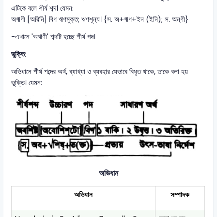
এটিকে বলে শীর্ষ শব্দ। যেমন:
অঋণী [অরিনি] বিণ ঋণমুক্ত; ঋণশূন্য। {স. অ+ঋণ+ইন (ইনি); স. অন্‌ণী}
-এখানে 'অঋণী' শব্দটি হচ্ছে শীর্ষ পদ।
ভুক্তি:
অভিধানে শীর্ষ শব্দের অর্থ, ব্যাখ্যা ও ব্যবহার যেভাবে বিধৃত থাকে, তাকে বলা হয়
ভুক্তি। যেমন:
অভিধান
অভিধান
সম্পাদক