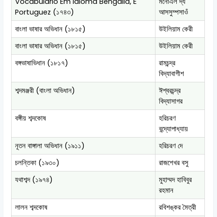
Vocabulario Em Idioma Bengalla, E
মনোএল দ্য
Portuguez (১৭৪৩)
আসসুম্পসাওঁ
বাংলা ভাষার অভিধান (১৮১৫)
উইলিয়াম কেরী
বাংলা ভাষার অভিধান (১৮১৫)
উইলিয়াম কেরী
বঙ্গভাষাভিধান (১৮১৭)
রামচন্দ্র
বিদ্যাবাগীশ
শব্দমঞ্জরী (বাংলা অভিধান)
ঈশ্বরচন্দ্র
বিদ্যাসাগর
বঙ্গীয় শব্দকোষ
হরিচরণ
বন্দ্যোপাধ্যায়
নূতন বাঙ্গালা অভিধান (১৯১১)
হরিচরণ দে
চলন্তিকা (১৯৩০)
রাজশেখর বসু
যথাশব্দ (১৯৭৪)
মুহাম্মদ হাবিবুর
রহমান
লালন শব্দকোষ
রবিশঙ্কর মৈত্রী