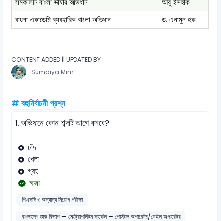
সমকালীন বাংলা ভাষার অভিধান
আবু ইসহাক
বাংলা একাডেমি ব্যবহারিক বাংলা অভিধান
ড. এনামুল হক
CONTENT ADDED || UPDATED BY
Sumaiya Mim
# বহুনির্বাচনী প্রশ্ন
1.
অভিধানে কোন শব্দটি আগে বসবে?
চাঁদ
খেলা
গ্রহ
ক্ষমা
পিএসসি ও অন্যান্য নিয়োগ পরীক্ষা
বাংলাদেশ ডাক বিভাগ — মেট্রোপলিটন সার্কেল — পোস্টাল অপারেটর/মেইল অপারেটর