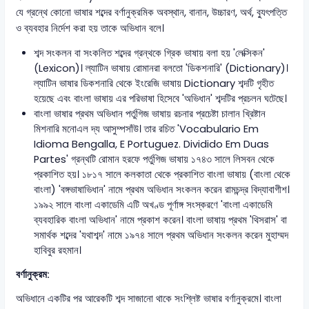
যে গ্রন্থে কোনো ভাষার শব্দের বর্ণানুক্রমিক অবস্থান, বানান, উচ্চারণ, অর্থ, ব্যুৎপত্তি
ও ব্যবহার নির্দেশ করা হয় তাকে অভিধান বলে।
শব্দ সংকলন বা সংকলিত শব্দের গ্রন্থকে গ্রিক ভাষায় বলা হয় 'লেক্সিকন'
(Lexicon)। ল্যাটিন ভাষায় রোমানরা বলতো 'ডিকশনারি' (Dictionary)।
ল্যাটিন ভাষার ডিকশনারি থেকে ইংরেজি ভাষায় Dictionary শব্দটি গৃহীত
হয়েছে এবং বাংলা ভাষায় এর পরিভাষা হিসেবে 'অভিধান' শব্দটির প্রচলন ঘটেছে।
বাংলা ভাষার প্রথম অভিধান পর্তুগিজ ভাষায় রচনার প্রচেষ্টা চালান খ্রিষ্টান
মিশনারি মনোএল দ্য আসুম্পসাঁউ। তার রচিত 'Vocabulario Em
Idioma Bengalla, E Portuguez. Dividido Em Duas
Partes' গ্রন্থটি রোমান হরফে পর্তুগিজ ভাষায় ১৭৪৩ সালে লিসবন থেকে
প্রকাশিত হয়। ১৮১৭ সালে কলকাতা থেকে প্রকাশিত বাংলা ভাষায় (বাংলা থেকে
বাংলা) 'বঙ্গভাষাভিধান' নামে প্রথম অভিধান সংকলন করেন রামচন্দ্র বিদ্যাবাগীশ।
১৯৯২ সালে বাংলা একাডেমি এটি অখণ্ড পূর্ণাঙ্গ সংস্করণে 'বাংলা একাডেমি
ব্যবহারিক বাংলা অভিধান' নামে প্রকাশ করেন। বাংলা ভাষায় প্রথম 'থিসরাস' বা
সমার্থক শব্দের 'যথাশব্দ' নামে ১৯৭৪ সালে প্রথম অভিধান সংকলন করেন মুহাম্মদ
হাবিবুর রহমান।
বর্ণানুক্রম:
অভিধানে একটির পর আরেকটি শব্দ সাজানো থাকে সংশ্লিষ্ট ভাষার বর্ণানুক্রমে। বাংলা