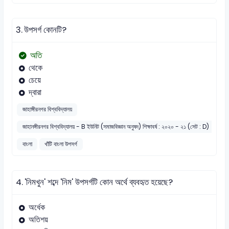
3.
উপসর্গ কোনটি?
অতি
থেকে
চেয়ে
দ্বারা
জাহাঙ্গীরনগর বিশ্ববিদ্যালয়
জাহানঙ্গীরনগর বিশ্ববিদ্যালয় - B ইউনিট (সমাজবিজ্ঞান অনুষদ) শিক্ষাবর্ষ : ২০২০ - ২১ (সেট : D)
বাংলা
খাঁটি বাংলা উপসর্গ
4.
'নিমখুন' শব্দে 'নিম' উপসর্গটি কোন অর্থে ব্যবহৃত হয়েছে?
অর্ধেক
অতিশয়