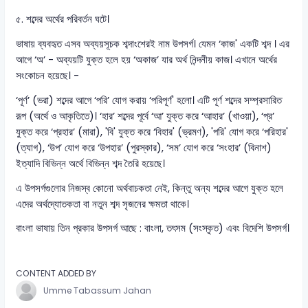
৫. শব্দের অর্থের পরিবর্তন ঘটে।
ভাষায় ব্যবহৃত এসব অব্যয়সূচক শব্দাংশেরই নাম উপসর্গ। যেমন ‘কাজ' একটি শব্দ । এর
আগে ‘অ’ - অব্যয়টি যুক্ত হলে হয় ‘অকাজ’ যার অর্থ নিন্দনীয় কাজ। এখানে অর্থের
সংকোচন হয়েছে। -
‘পূর্ণ’ (ভরা) শব্দের আগে ‘পরি’ যোগ করায় ‘পরিপূর্ণ' হলো। এটি পূর্ণ শব্দের সম্প্রসারিত
রূপ (অর্থে ও আকৃতিতে)। ‘হার’ শব্দের পূর্বে ‘আ’ যুক্ত করে ‘আহার’ (খাওয়া), ‘প্র’
যুক্ত করে ‘প্রহার’ (মারা), 'বি' যুক্ত করে ‘বিহার' (ভ্রমণ), 'পরি' যোগ করে ‘পরিহার'
(ত্যাগ), ‘উপ’ যোগ করে ‘উপহার’ (পুরস্কার), ‘সম’ যোগ করে ‘সংহার’ (বিনাশ)
ইত্যাদি বিভিন্ন অর্থে বিভিন্ন শব্দ তৈরি হয়েছে।
এ উপসর্গগুলোর নিজস্ব কোনো অর্থবাচকতা নেই, কিন্তু অন্য শব্দের আগে যুক্ত হলে
এদের অর্থদ্যোতকতা বা নতুন শব্দ সৃজনের ক্ষমতা থাকে।
বাংলা ভাষায় তিন প্রকার উপসর্গ আছে : বাংলা, তৎসম (সংস্কৃত) এবং বিদেশি উপসর্গ।
CONTENT ADDED BY
Umme Tabassum Jahan