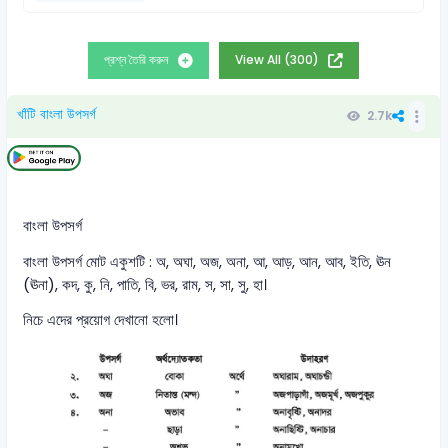
প্রশ্ন তৈরি করুন
View All (300)
খাঁটি বাংলা উপসর্গ
2.7k
বাংলা উপসর্গ
বাংলা উপসর্গ মোট একুশটি : অ, অঘা, অজ, অনা, আ, আড়, আন, আব, ইতি, ঊন
(ঊনা), কদ, কু, নি, পাতি, বি, ভর, রাম, স, সা, সু, হা।
নিচে এদের প্রয়োগ দেখানো হলো।