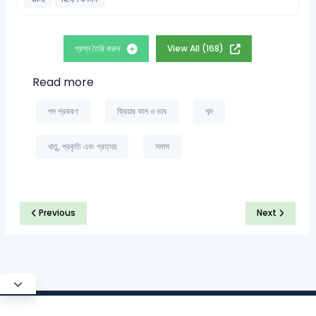
প্রশ্ন তৈরি করুন
View All (168)
Read more
পদ প্রকরণ
ক্রিয়ার কাল ও ভাব
শব্দ
ধাতু, প্রকৃতি এবং প্রত্যয়
সমাস
Previous
Next
©2026 Satt Academy. All rights reserved.