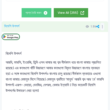
প্রশ্ন তৈরি করুন
View All (255)
বিদেশি উপসর্গ
1.9k
বিদেশি উপসর্গ
আরবি, ফারসি, ইংরেজি, হিন্দি এসব ভাষার বহু শব্দ দীর্ঘকাল ধরে বাংলা ভাষায় প্রচলিত
রয়েছে। এর কতগুলো খাঁটি উচ্চারণে আবার কতগুলো বিকৃত উচ্চারণে বাংলায় ব্যবহৃত
হয়। এ সঙ্গে কতগুলো বিদেশি উপসর্গও বাংলায় চালু রয়েছে। দীর্ঘকাল ব্যবহারে এগুলো
বাংলা ভাষায় বেমালুম মিশে গিয়েছে। বেমালুম শব্দটিতে ‘মালুম' আরবি শব্দ আর ‘বে' ফারসি
উপসর্গ। এরূপ- বেহায়া, বেনজির, বেশরম, বেকার ইত্যাদি । নিচে কয়েকটি বিদেশি
উপসর্গের উদাহরণ দেয়া হলো।