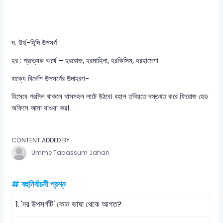
ঘ. উর্দু-হিন্দি উপসর্গ
হর : প্রত্যেক অর্থে – হররোজ, হরমাহিনা, হরকিসিম, হরহামেশা
বাক্যে বিদেশি উপসর্গের উদাহরণ-
হিসেবে গরমিল থাকলে খাসমহল লাটে উঠবে। বহাল তবিয়তে দস্তখত করে ফিরোজ হেড
অফিসে আসা যাওয়া কর।
CONTENT ADDED BY
Umme Tabassum Jahan
# বহুনির্বাচনী প্রশ্ন
1.
'দর উপসর্গটি' কোন ভাষা থেকে আগত?