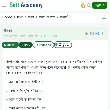
Sign In
Home
hsc
বাংলা
বাংলা ২য় পত্র
উপসর্গ
উপসর্গ
5.6k
বাংলা ২য় পত্র - বাংলা - এইচএসসি | NCTB BOOK
MCQ:
201
CQ:
66
Practice
বাংলা ভাষায় এমন কতগুলো অব্যয়সূচক শব্দাংশ রয়েছে, যা স্বাধীন পদ হিসেবে বাক্যে
ব্যবহৃত হতে পারে না। এগুলো অন্য শব্দের আগে বসে। এর প্রভাবে শব্দটির কয়েক
ধরনের পরিবর্তন সাধিত হয়। যেমন-
১. নতুন অর্থবোধক শব্দ তৈরি হয়।
২. শব্দের অর্থের পূর্ণতা সাধিত হয় ।
৩. শব্দের অর্থের সম্প্রসারণ ঘটে।
৪. শব্দের অর্থের সংকোচন ঘটে। এবং