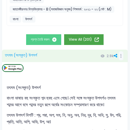
জাহানঙ্গীরনগর বিশ্ববিদ্যালয় - B (সমাজবিজ্ঞান অনুষদ) শিক্ষাবর্ষ : ২০২১ - ২২ (সেট : M)
বাংলা
উপসর্গ
প্রশ্ন তৈরি করুন
View All (201)
তৎসম (সংস্কৃত) উপসর্গ
2.9k
তৎসম (সংস্কৃত) উপসর্গ
বাংলা ভাষায় বহু সংস্কৃত শব্দ হুবহু এসে গেছে। সেই সঙ্গে সংস্কৃত উপসর্গও তৎসম
শব্দের আগে বসে শব্দের নতুন রূপে অর্থের সংকোচন সম্প্রসারণ করে থাকে।
তৎসম উপসর্গ বিশটি : প্র, পরা, অপ, সম, নি, অনু, অব, নির, দূর, বি, অধি, সু, উৎ, পরি,
প্রতি, অতি, অপি, অভি, উপ, আ।