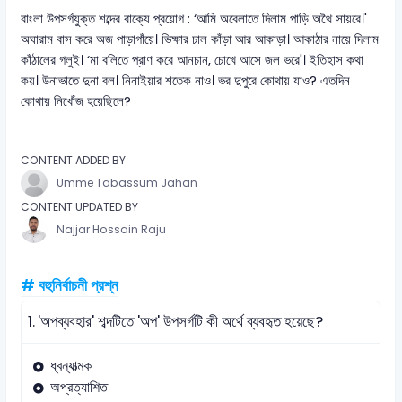
বাংলা উপসর্গযুক্ত শব্দের বাক্যে প্রয়োগ : ‘আমি অবেলাতে দিলাম পাড়ি অথৈ সায়রে।'
অঘারাম বাস করে অজ পাড়াগাঁয়ে। ভিক্ষার চাল কাঁড়া আর আকাড়া। আকাঠার নায়ে দিলাম
কাঁঠালের গলুই। ‘মা বলিতে প্রাণ করে আনচান, চোখে আসে জল ভরে'। ইতিহাস কথা
কয়। উনাভাতে দুনা বল। নিনাইয়ার শতেক নাও। ভর দুপুরে কোথায় যাও? এতদিন
কোথায় নিখোঁজ হয়েছিলে?
CONTENT ADDED BY
Umme Tabassum Jahan
CONTENT UPDATED BY
Najjar Hossain Raju
# বহুনির্বাচনী প্রশ্ন
1.
'অপব্যবহার' শব্দটিতে 'অপ' উপসর্গটি কী অর্থে ব্যবহৃত হয়েছে?
ধ্বন্যাত্মক
অপ্রত্যাশিত