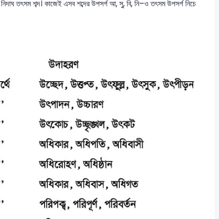
ষ ও নিদাঘ তৎসম শব্দ। কাজেই এসব শব্দের উপসর্গ আ, সু, বি, নি–ও তৎসম উপসর্গ নিচে