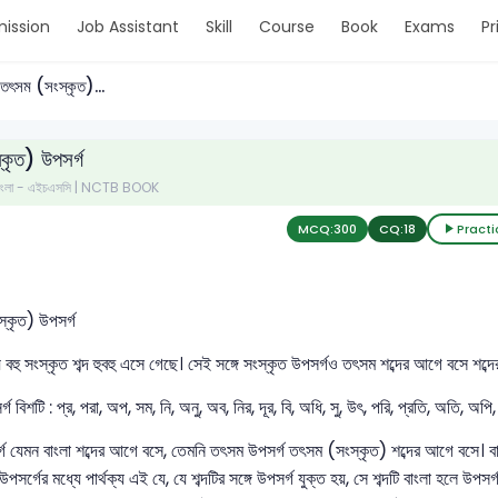
ission
Job Assistant
Skill
Course
Book
Exams
Pr
তৎসম (সংস্কৃত)...
কৃত) উপসর্গ
- বাংলা - এইচএসসি | NCTB BOOK
MCQ:
300
CQ:
18
Practi
্কৃত) উপসর্গ
য় বহু সংস্কৃত শব্দ হুবহু এসে গেছে। সেই সঙ্গে সংস্কৃত উপসর্গও তৎসম শব্দের আগে বসে শব্
গ বিশটি : প্র, পরা, অপ, সম, নি, অনু, অব, নির, দূর, বি, অধি, সু, উৎ, পরি, প্রতি, অতি, অ
্গ যেমন বাংলা শব্দের আগে বসে, তেমনি তৎসম উপসর্গ তৎসম (সংস্কৃত) শব্দের আগে বসে। বাংলা
উপসর্গের মধ্যে পার্থক্য এই যে, যে শব্দটির সঙ্গে উপসর্গ যুক্ত হয়, সে শব্দটি বাংলা হলে 