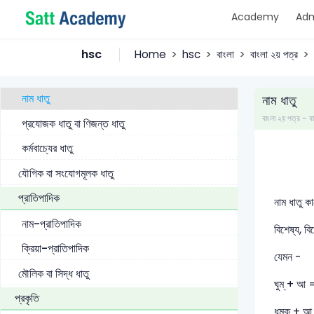
Academy
Adm
সংস্কৃত ধাতু
বিদেশি ধাতু
hsc
Home
hsc
বাংলা
বাংলা ২য় পত্র
সাধিত ধাতু
নাম ধাতু
নাম ধাতু
বাংলা ২য় পত্র 
প্রযোজক ধাতু বা ণিজন্ত ধাতু
কর্মবাচ্যের ধাতু
যৌগিক বা সংযোগমূলক ধাতু
প্রাতিপাদিক
নাম ধাতু ক
নাম-প্রাতিপাদিক
বিশেষ্য, ব
ক্রিয়া-প্রাতিপাদিক
যেমন -
মৌলিক বা সিদ্ধ ধাতু
ঘুম্ + আ = 
প্রকৃতি
ধমক্ + আ 