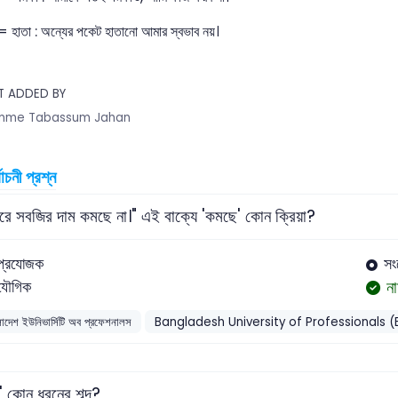
= হাতা : অন্যের পকেট হাতানো আমার স্বভাব নয়।
T ADDED BY
mme Tabassum Jahan
বাচনী প্রশ্ন
ারে সবজির দাম কমছে না।" এই বাক্যে 'কমছে' কোন ক্রিয়া?
প্রযোজক
সং
ন
যৌগিক
লাদেশ ইউনিভার্সিটি অব প্রফেশনালস
Bangladesh University of Professionals
া' কোন ধরনের শব্দ?