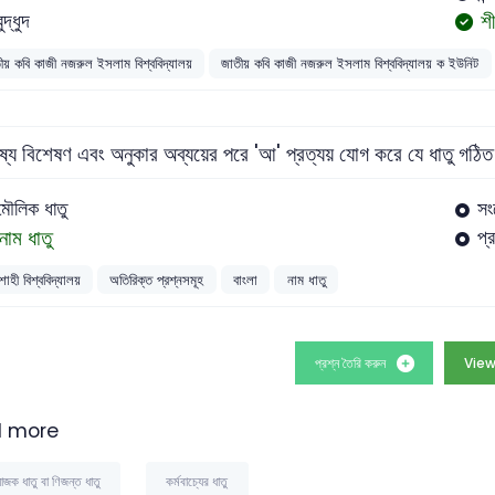
শ
ুদ্ধুদ
ীয় কবি কাজী নজরুল ইসলাম বিশ্ববিদ্যালয়
জাতীয় কবি কাজী নজরুল ইসলাম বিশ্ববিদ্যালয় ক ইউনিট
ষ্য বিশেষণ এবং অনুকার অব্যয়ের পরে 'আ' প্রত্যয় যোগ করে যে ধাতু গঠিত 
মৌলিক ধাতু
সং
নাম ধাতু
প্
াহী বিশ্ববিদ্যালয়
অতিরিক্ত প্রশ্নসমূহ
বাংলা
নাম ধাতু
প্রশ্ন তৈরি করুন
View
 more
োজক ধাতু বা ণিজন্ত ধাতু
কর্মবাচ্যের ধাতু