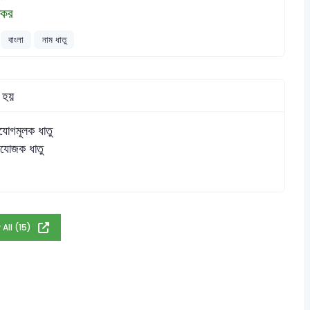
ীকর
বাংলা
নাম ধাতু
হয়
যোগমূলক ধাতু
রযোজক ধাতু
 All (15)