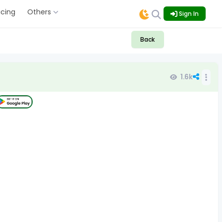
icing
Others
Sign In
Back
1.6k