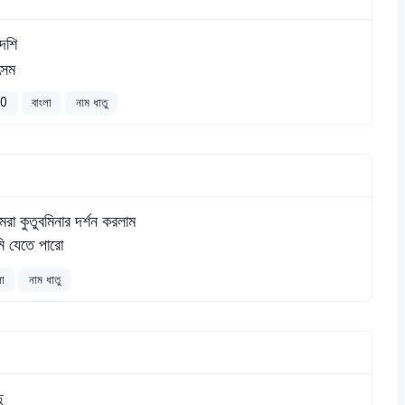
দেশি
ৎসম
20
বাংলা
নাম ধাতু
রা কুতুবমিনার দর্শন করলাম
মি যেতে পারো
লা
নাম ধাতু
ু