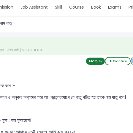
ission
Job Assistant
Skill
Course
Book
Exams
Pr
নাম ধাতু
- বাংলা - এইচএসসি | NCTB BOOK
MCQ:
15
Practice
াকে বলে :-
িশেষণ ও অনুকার অব্যয়ের পরে আ-প্রত্যয়যোগে যে ধাতু গঠিত হয় তাকে নাম ধাতু বলে।
ঘুমা : বাবা ঘুমাচ্ছেন।
= ধমকা : আমাকে যতই ধমকাও, আমি কাজ করব না।